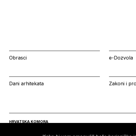
Obrasci
e-Dozvola
Dani arhitekata
Zakoni i pro
HRVATSKA KOMORA
ARHITEKATA
Ulica grada Vukovara 271
Tel: +385 (0)1 5508 - 410