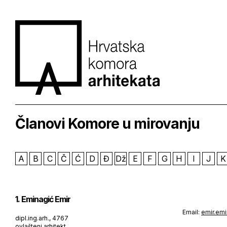
Članovi Komore u mirovanju
A
B
C
Č
Ć
D
Đ
Dž
E
F
G
H
I
J
K
1. Eminagić Emir
Email:
emir.em
dipl.ing.arh., 4767
ovlašteni arhitekt