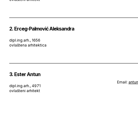
2. Erceg-Palmović Aleksandra
dipl.ing.arh., 1656
ovlaštena arhitektica
3. Ester Antun
Email:
antu
dipl.ing.arh., 4971
ovlašteni arhitekt