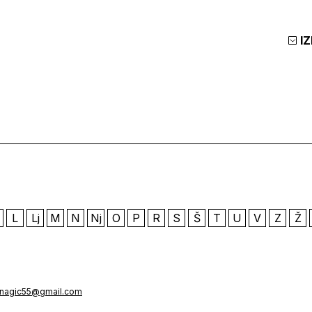
I
L
Lj
M
N
Nj
O
P
R
S
Š
T
U
V
Z
Ž
inagic55@gmail.com