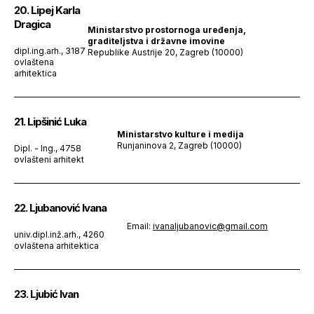
20. Lipej Karla
Dragica
Ministarstvo prostornoga uređenja,
graditeljstva i državne imovine
dipl.ing.arh., 3187
Republike Austrije 20, Zagreb (10000)
ovlaštena
arhitektica
21. Lipšinić Luka
Ministarstvo kulture i medija
Runjaninova 2, Zagreb (10000)
Dipl. - Ing., 4758
ovlašteni arhitekt
22. Ljubanović Ivana
Email:
ivanaljubanovic@gmail.com
univ.dipl.inž.arh., 4260
ovlaštena arhitektica
23. Ljubić Ivan