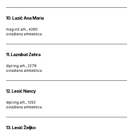
10. Lazić Ana Maria
mag.inž.arh., 4280
ovlaštena arhitektica
11. Laznibat Zehra
dipl.ing.arh., 2278
ovlaštena arhitektica
12. Lesić Nancy
dipl.ing.arh., 1292
ovlaštena arhitektica
13. Lesić Željko