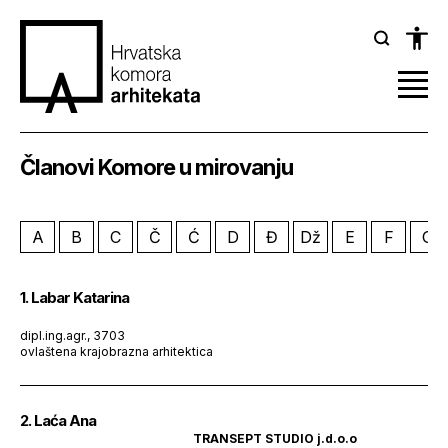
Članovi Komore u mirovanju
A
B
C
Č
Ć
D
Đ
Dž
E
F
G
1. Labar Katarina
dipl.ing.agr., 3703
ovlaštena krajobrazna arhitektica
2. Laća Ana
TRANSEPT STUDIO j.d.o.o