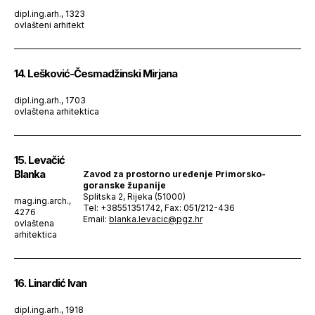
dipl.ing.arh., 1323
ovlašteni arhitekt
14. Lešković-Česmadžinski Mirjana
dipl.ing.arh., 1703
ovlaštena arhitektica
15. Levačić
Blanka
Zavod za prostorno uređenje Primorsko-
goranske županije
Splitska 2, Rijeka (51000)
mag.ing.arch.,
Tel: +38551351742, Fax: 051/212-436
4276
Email:
blanka.levacic@pgz.hr
ovlaštena
arhitektica
16. Linardić Ivan
dipl.ing.arh., 1918