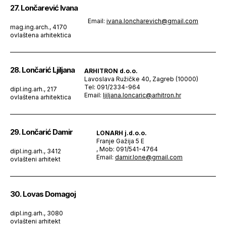
27. Lončarević Ivana
Email:
ivana.loncharevich@gmail.com
mag.ing.arch., 4170
ovlaštena arhitektica
28. Lončarić Ljiljana
ARHITRON d.o.o.
Lavoslava Ružičke 40, Zagreb (10000)
Tel: 091/2334-964
dipl.ing.arh., 217
Email:
ljiljana.loncaric@arhitron.hr
ovlaštena arhitektica
29. Lončarić Damir
LONARH j.d.o.o.
Franje Gažija 5 E
, Mob: 091/541-4764
dipl.ing.arh., 3412
Email:
damir.lone@gmail.com
ovlašteni arhitekt
30. Lovas Domagoj
dipl.ing.arh., 3080
ovlašteni arhitekt