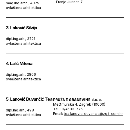
Franje Jurinca 7
mag.ing.arch., 4379
ovlaštena arhitektica
3. Laković Silvija
dipl.ing.arh., 3721
ovlaštena arhitektica
4. Lalić Milena
dipl.ing.arh., 2806
ovlaštena arhitektica
5. Lanović Duvančić Tea
PRUŽNE GRAĐEVINE d.o.o.
Međimurska 4, Zagreb (10000)
Tel: 01/4533-775
dipl.ing.arh., 498
Email:
tea.lanovic-duvancic@zg.t-com.hr
ovlaštena arhitektica