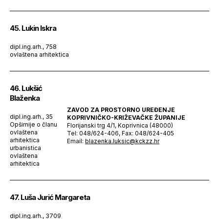
45. Lukin Iskra
dipl.ing.arh., 758
ovlaštena arhitektica
46. Lukšić
Blaženka
ZAVOD ZA PROSTORNO UREĐENJE
dipl.ing.arh., 35
KOPRIVNIČKO-KRIŽEVAČKE ŽUPANIJE
Opširnije o članu
Florijanski trg 4/1, Koprivnica (48000)
ovlaštena
Tel: 048/624-406, Fax: 048/624-405
arhitektica
Email:
blazenka.luksic@kckzz.hr
urbanistica
ovlaštena
arhitektica
47. Luša Jurić Margareta
dipl.ing.arh., 3709