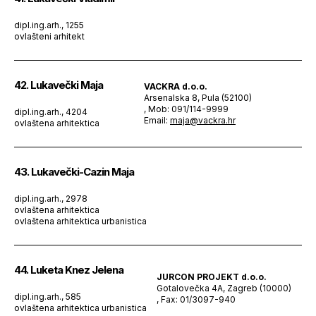
dipl.ing.arh., 1255
ovlašteni arhitekt
42. Lukavečki Maja
VACKRA d.o.o.
Arsenalska 8, Pula (52100)
, Mob: 091/114-9999
dipl.ing.arh., 4204
Email:
maja@vackra.hr
ovlaštena arhitektica
43. Lukavečki-Cazin Maja
dipl.ing.arh., 2978
ovlaštena arhitektica
ovlaštena arhitektica urbanistica
44. Luketa Knez Jelena
JURCON PROJEKT d.o.o.
Gotalovečka 4A, Zagreb (10000)
dipl.ing.arh., 585
, Fax: 01/3097-940
ovlaštena arhitektica urbanistica