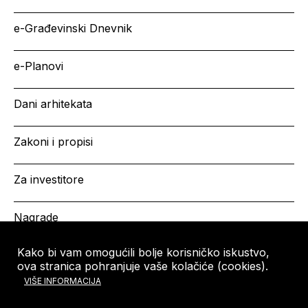
e-Građevinski Dnevnik
e-Planovi
Dani arhitekata
Zakoni i propisi
Za investitore
Nagrade
Kako bi vam omogućili bolje korisničko iskustvo,
ova stranica pohranjuje vaše kolačiće (cookies).
HRVATSKA KOMORA
Copyright © HKA 2026
VIŠE INFORMACIJA
ARHITEKATA
Ulica grada Vukovara 271
10000 Zagreb