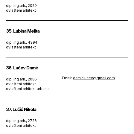
dipl.ing.arh., 2029
ovlašteni arhitekt
35. Lubina Melita
dipl.ing.arh., 4394
ovlašteni arhitekt
36. Lučev Damir
Email:
damir.lucev@gmail.com
dipl.ing.arh., 2085
ovlašteni arhitekt
ovlašteni arhitekt urbanist
37. Lučić Nikola
dipl.ing.arh., 2726
ovlašteni arhitekt