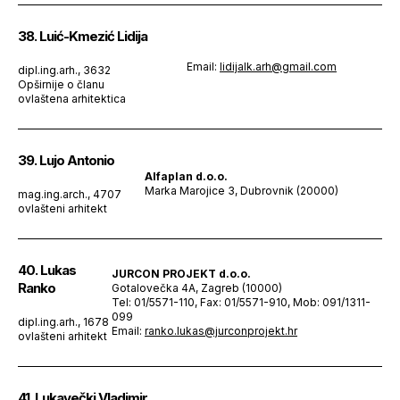
38. Luić-Kmezić Lidija
Email:
lidijalk.arh@gmail.com
dipl.ing.arh., 3632
Opširnije o članu
ovlaštena arhitektica
39. Lujo Antonio
Alfaplan d.o.o.
Marka Marojice 3, Dubrovnik (20000)
mag.ing.arch., 4707
ovlašteni arhitekt
40. Lukas
JURCON PROJEKT d.o.o.
Ranko
Gotalovečka 4A, Zagreb (10000)
Tel: 01/5571-110, Fax: 01/5571-910, Mob: 091/1311-
099
dipl.ing.arh., 1678
Email:
ranko.lukas@jurconprojekt.hr
ovlašteni arhitekt
41. Lukavečki Vladimir