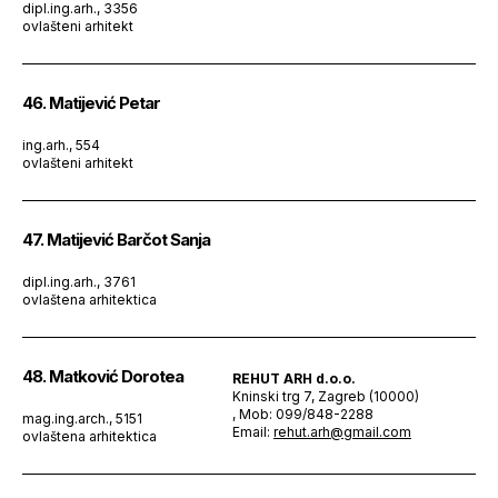
dipl.ing.arh., 3356
ovlašteni arhitekt
46. Matijević Petar
ing.arh., 554
ovlašteni arhitekt
47. Matijević Barčot Sanja
dipl.ing.arh., 3761
ovlaštena arhitektica
48. Matković Dorotea
REHUT ARH d.o.o.
Kninski trg 7, Zagreb (10000)
, Mob: 099/848-2288
mag.ing.arch., 5151
Email:
rehut.arh@gmail.com
ovlaštena arhitektica