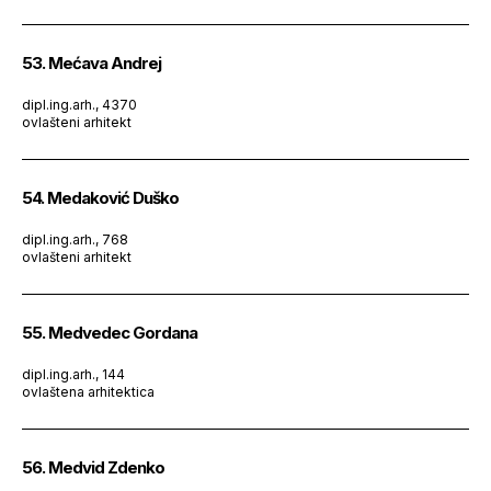
53. Mećava Andrej
dipl.ing.arh., 4370
ovlašteni arhitekt
54. Medaković Duško
dipl.ing.arh., 768
ovlašteni arhitekt
55. Medvedec Gordana
dipl.ing.arh., 144
ovlaštena arhitektica
56. Medvid Zdenko