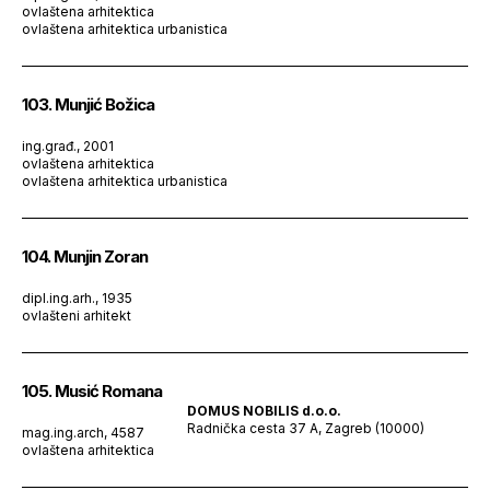
ovlaštena arhitektica
ovlaštena arhitektica urbanistica
103. Munjić Božica
ing.građ., 2001
ovlaštena arhitektica
ovlaštena arhitektica urbanistica
104. Munjin Zoran
dipl.ing.arh., 1935
ovlašteni arhitekt
105. Musić Romana
DOMUS NOBILIS d.o.o.
Radnička cesta 37 A, Zagreb (10000)
mag.ing.arch, 4587
ovlaštena arhitektica