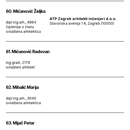
60. Mićanović Željka
ATP Zagreb arhitekti inženjeri d.o.o.
dipl.ing.arh., 4864
Slavonska avenija 1 A, Zagreb (10000)
Opširnije o članu
ovlaštena arhitektica
61. Mićunović Radovan
ing.građ., 2176
ovlašteni arhitekt
62. Mihalić Marija
dipl.ing.arh., 3640
ovlaštena arhitektica
63. Mijač Petar