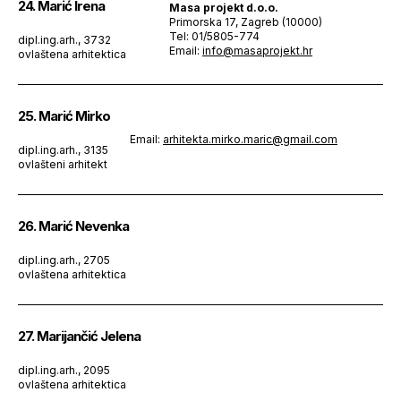
24. Marić Irena
Masa projekt d.o.o.
Primorska 17, Zagreb (10000)
Tel: 01/5805-774
dipl.ing.arh., 3732
Email:
info@masaprojekt.hr
ovlaštena arhitektica
25. Marić Mirko
Email:
arhitekta.mirko.maric@gmail.com
dipl.ing.arh., 3135
ovlašteni arhitekt
26. Marić Nevenka
dipl.ing.arh., 2705
ovlaštena arhitektica
27. Marijančić Jelena
dipl.ing.arh., 2095
ovlaštena arhitektica