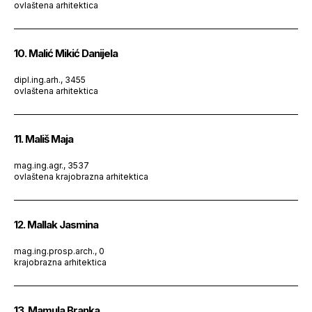
ovlaštena arhitektica
10. Malić Mikić Danijela
dipl.ing.arh., 3455
ovlaštena arhitektica
11. Mališ Maja
mag.ing.agr., 3537
ovlaštena krajobrazna arhitektica
12. Mallak Jasmina
mag.ing.prosp.arch., 0
krajobrazna arhitektica
13. Mamula Branka