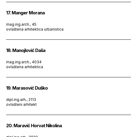
17. Manger Morana
mag.ing.arch., 45
ovlaštena arhitektica urbanistica
18. Manojlović Daša
mag.ing.arch., 4034
ovlaštena arhitektica
19. Marasović Duško
dipl.ing.arh., 2113
ovlašteni arhitekt
20. Maravić Horvat Nikolina