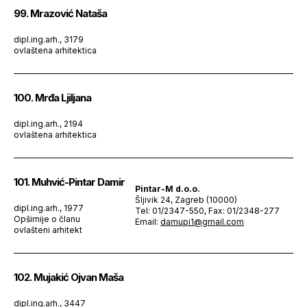
99. Mrazović Nataša
dipl.ing.arh., 3179
ovlaštena arhitektica
100. Mrđa Ljiljana
dipl.ing.arh., 2194
ovlaštena arhitektica
101. Muhvić-Pintar Damir
Pintar-M d.o.o.
Šljivik 24, Zagreb (10000)
dipl.ing.arh., 1977
Tel: 01/2347-550, Fax: 01/2348-277
Opširnije o članu
Email:
damupi1@gmail.com
ovlašteni arhitekt
102. Mujakić Ojvan Maša
dipl.ing.arh., 3447