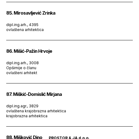
85. Mirosavljević Zrinka
dipl.ing.arh., 4395
ovlaštena arhitektica
86. Mišić-Pažin Hrvoje
dipl.ing.arh., 3008
Opširnije o članu
ovlašteni arhitekt
87. Miškić-Domislić Mirjana
dipl.ing.agr., 3829
ovlaštena krajobrazna arhitektica
krajobrazna arhitektica
88. Mišković Dino
PROSTOR & JA d.o.o.