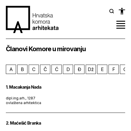
Članovi Komore u mirovanju
A
B
C
Č
Ć
D
Đ
Dž
E
F
G
1. Macakanja Nada
dipl.ing.arh., 1287
ovlaštena arhitektica
2. Maćešić Branka