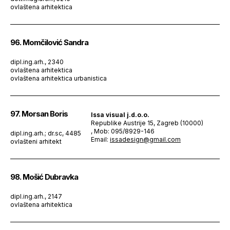
ovlaštena arhitektica
96. Momčilović Sandra
dipl.ing.arh., 2340
ovlaštena arhitektica
ovlaštena arhitektica urbanistica
97. Morsan Boris
Issa visual j.d.o.o.
Republike Austrije 15, Zagreb (10000)
, Mob: 095/8929-146
dipl.ing.arh.; dr.sc, 4485
Email:
issadesign@gmail.com
ovlašteni arhitekt
98. Mošić Dubravka
dipl.ing.arh., 2147
ovlaštena arhitektica