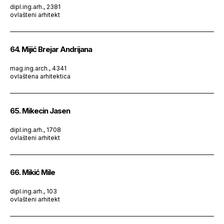
dipl.ing.arh., 2381
ovlašteni arhitekt
64. Mijić Brejar Andrijana
mag.ing.arch., 4341
ovlaštena arhitektica
65. Mikecin Jasen
dipl.ing.arh., 1708
ovlašteni arhitekt
66. Mikić Mile
dipl.ing.arh., 103
ovlašteni arhitekt