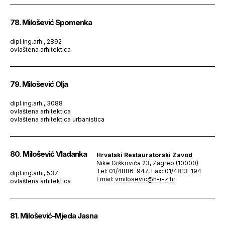
78. Milošević Spomenka
dipl.ing.arh., 2892
ovlaštena arhitektica
79. Milošević Olja
dipl.ing.arh., 3088
ovlaštena arhitektica
ovlaštena arhitektica urbanistica
80. Milošević Vladanka
Hrvatski Restauratorski Zavod
Nike Grškovića 23, Zagreb (10000)
Tel: 01/4886-947, Fax: 01/4813-194
dipl.ing.arh., 537
Email:
vmilosevic@h-r-z.hr
ovlaštena arhitektica
81. Milošević-Mjeda Jasna