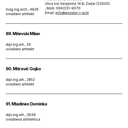
Ulica Ive Senjanina 14 B, Zadar (23000)
, Mob: 099/231-9070
mag.ing.arch., 4626
Email:
info@prostor-i-ja.hr
ovlašteni arhitekt
89. Mitevski Milan
dipl.ing.arh., 29
ovlašteni arhitekt
90. Mitrović Gojko
dipl.ing.arh., 2852
ovlašteni arhitekt
91. Mladineo Dominka
dipl.ing.arh., 3939
ovlaštena arhitektica