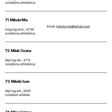
ovlaštena arhitektica
71. Mikula Mia
Email:
mikula.mia@gmail.com
mag.ing.arch., 4736
ovlaštena arhitektica
72. Milak Ozana
dipl.ing.arh., 3712
ovlaštena arhitektica
73. Milatić Ivan
dipl.ing.arh., 2500
ovlašteni arhitekt