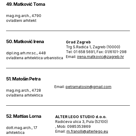
49. Matković Toma
mag.ing.arch., 4790
ovlašteni arhitekt
50. Matković Irena
Grad Zagreb
Trg S.Radića 1, Zagreb (10000)
Tel: 01 658 5691, Fax: 01/6101-298
dipl.ing.arh.mr.sc., 448
Email:
irena.matkovic@zagreb.hr
ovlaštena arhitektica urbanistica
51. Matošin Petra
Email:
petramatosin@gmail.com
mag.ing.arch., 4728
ovlaštena arhitektica
52. Mattias Lorna
ALTER LEGO STUDIO d.o.o.
Radićeva ulica 3, Pula (52100)
, Mob: 0985353869
dott.mag.arch., 17
Email:
m.franolli@alterlego.eu
arhitektica