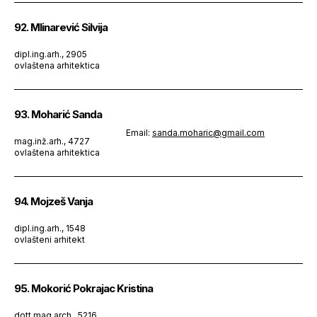
92. Mlinarević Silvija
dipl.ing.arh., 2905
ovlaštena arhitektica
93. Moharić Sanda
Email:
sanda.moharic@gmail.com
mag.inž.arh., 4727
ovlaštena arhitektica
94. Mojzeš Vanja
dipl.ing.arh., 1548
ovlašteni arhitekt
95. Mokorić Pokrajac Kristina
dott.mag.arch., 5216