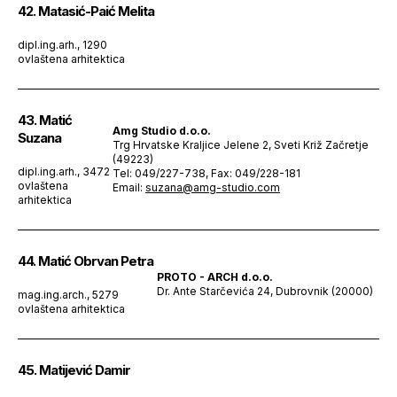
42. Matasić-Paić Melita
dipl.ing.arh., 1290
ovlaštena arhitektica
43. Matić
Amg Studio d.o.o.
Suzana
Trg Hrvatske Kraljice Jelene 2, Sveti Križ Začretje
(49223)
dipl.ing.arh., 3472
Tel: 049/227-738, Fax: 049/228-181
ovlaštena
Email:
suzana@amg-studio.com
arhitektica
44. Matić Obrvan Petra
PROTO - ARCH d.o.o.
Dr. Ante Starčevića 24, Dubrovnik (20000)
mag.ing.arch., 5279
ovlaštena arhitektica
45. Matijević Damir