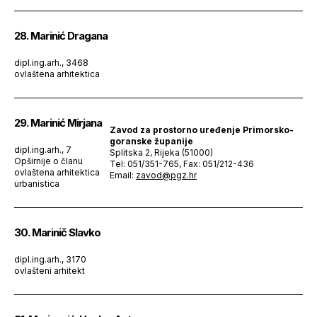
28. Marinić Dragana
dipl.ing.arh., 3468
ovlaštena arhitektica
29. Marinić Mirjana
Zavod za prostorno uređenje Primorsko-
goranske županije
dipl.ing.arh., 7
Splitska 2, Rijeka (51000)
Opširnije o članu
Tel: 051/351-765, Fax: 051/212-436
ovlaštena arhitektica
Email:
zavod@pgz.hr
urbanistica
30. Marinič Slavko
dipl.ing.arh., 3170
ovlašteni arhitekt