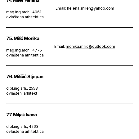
74. Miler Helena
Email:
helena_miler@yahoo.com
mag.ing.arch., 4961
ovlaštena arhitektica
75. Milić Monika
Email:
monika.milic@outlook.com
mag.ing.arch., 4775
ovlaštena arhitektica
76. Miličić Stjepan
dipl.ing.arh., 2558
ovlašteni arhitekt
77. Miljak Ivana
dipl.ing.arh., 4263
ovlaštena arhitektica