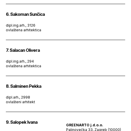
6. Sakoman Sunčica
dipl.ing.arh., 3126
ovlaštena arhitektica
7. Salacan Olivera
dipl.ing.arh., 294
ovlaštena arhitektica
8. Salminen Pekka
dipl.arh., 2998
ovlašteni arhitekt
9. Salopek Ivana
GREENARTO j.d.o.o.
Palinovečka 33, Zagreb (10000)