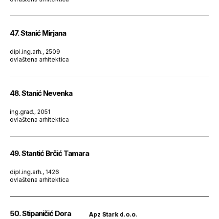
47. Stanić Mirjana
dipl.ing.arh., 2509
ovlaštena arhitektica
48. Stanić Nevenka
ing.građ., 2051
ovlaštena arhitektica
49. Stantić Brčić Tamara
dipl.ing.arh., 1426
ovlaštena arhitektica
50. Stipaničić Dora
Apz Stark d.o.o.