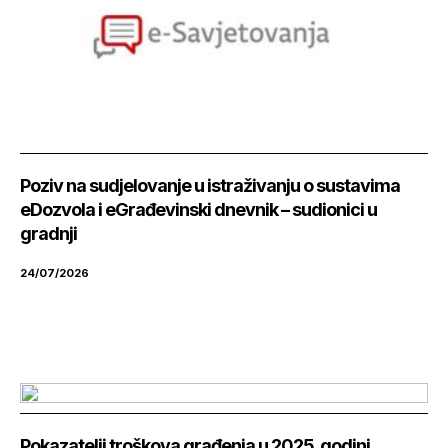
Poziv na sudjelovanje u istraživanju o sustavima
eDozvola i eGrađevinski dnevnik – sudionici u
gradnji
24/07/2026
Pokazatelji troškova građenja u 2025. godini