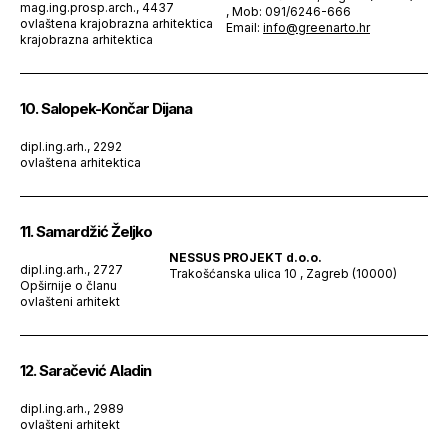
mag.ing.prosp.arch., 4437
, Mob: 091/6246-666
ovlaštena krajobrazna arhitektica
Email:
info@greenarto.hr
krajobrazna arhitektica
10. Salopek-Končar Dijana
dipl.ing.arh., 2292
ovlaštena arhitektica
11. Samardžić Željko
NESSUS PROJEKT d.o.o.
dipl.ing.arh., 2727
Trakošćanska ulica 10 , Zagreb (10000)
Opširnije o članu
ovlašteni arhitekt
12. Saračević Aladin
dipl.ing.arh., 2989
ovlašteni arhitekt