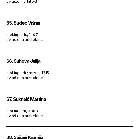
ovlašteni arhitekt
65. Sudec Višnja
dipl.ing.arh., 1407
ovlaštena arhitektica
66. Suhova Julija
dipl.ing.arh.; mr.sc., 1315
ovlaštena arhitektica
67. Suknaić Martina
dipl.ing.arh, 3303
ovlaštena arhitektica
68. Sušanj Ksenija