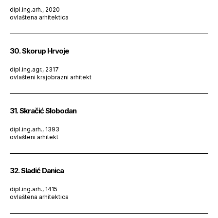
dipl.ing.arh., 2020
ovlaštena arhitektica
30. Skorup Hrvoje
dipl.ing.agr., 2317
ovlašteni krajobrazni arhitekt
31. Skračić Slobodan
dipl.ing.arh., 1393
ovlašteni arhitekt
32. Sladić Danica
dipl.ing.arh., 1415
ovlaštena arhitektica