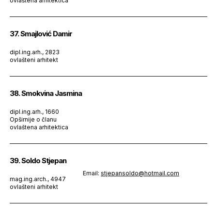
ovlaštena arhitektica
37. Smajlović Damir
dipl.ing.arh., 2823
ovlašteni arhitekt
38. Smokvina Jasmina
dipl.ing.arh., 1660
Opširnije o članu
ovlaštena arhitektica
39. Soldo Stjepan
Email:
stjepansoldo@hotmail.com
mag.ing.arch., 4947
ovlašteni arhitekt