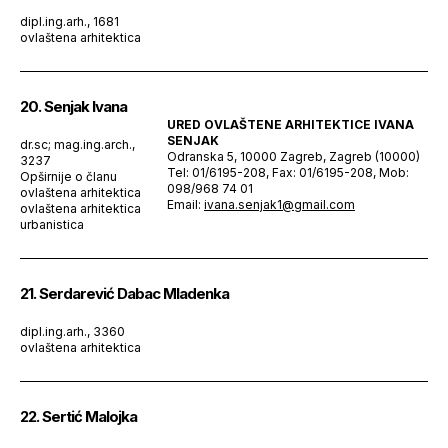
dipl.ing.arh., 1681
ovlaštena arhitektica
20. Senjak Ivana
URED OVLAŠTENE ARHITEKTICE IVANA
SENJAK
dr.sc; mag.ing.arch.,
Odranska 5, 10000 Zagreb, Zagreb (10000)
3237
Tel: 01/6195-208, Fax: 01/6195-208, Mob:
Opširnije o članu
098/968 74 01
ovlaštena arhitektica
Email:
ivana.senjak1@gmail.com
ovlaštena arhitektica
urbanistica
21. Serdarević Dabac Mladenka
dipl.ing.arh., 3360
ovlaštena arhitektica
22. Sertić Malojka