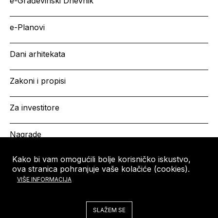
e-Građevinski Dnevnik
e-Planovi
Dani arhitekata
Zakoni i propisi
Za investitore
Nagrade
Kako bi vam omogućili bolje korisničko iskustvo,
ova stranica pohranjuje vaše kolačiće (cookies).
HRVATSKA KOMORA
Copyright © HKA 2026
VIŠE INFORMACIJA
ARHITEKATA
Ulica grada Vukovara 271
10000 Zagreb
SLAŽEM SE
Tel: +385 (0)1 5508 - 410