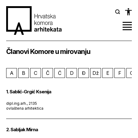
Članovi Komore u mirovanju
A
B
C
Č
Ć
D
Đ
Dž
E
F
G
1. Sablić-Grgić Ksenija
dipl.ing.arh., 2135
ovlaštena arhitektica
2. Sabljak Mirna