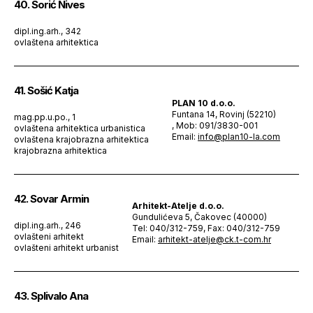
40. Sorić Nives
dipl.ing.arh., 342
ovlaštena arhitektica
41. Sošić Katja
PLAN 10 d.o.o.
Funtana 14, Rovinj (52210)
mag.pp.u.po., 1
, Mob: 091/3830-001
ovlaštena arhitektica urbanistica
Email:
info@plan10-la.com
ovlaštena krajobrazna arhitektica
krajobrazna arhitektica
42. Sovar Armin
Arhitekt-Atelje d.o.o.
Gundulićeva 5, Čakovec (40000)
dipl.ing.arh., 246
Tel: 040/312-759, Fax: 040/312-759
ovlašteni arhitekt
Email:
arhitekt-atelje@ck.t-com.hr
ovlašteni arhitekt urbanist
43. Splivalo Ana