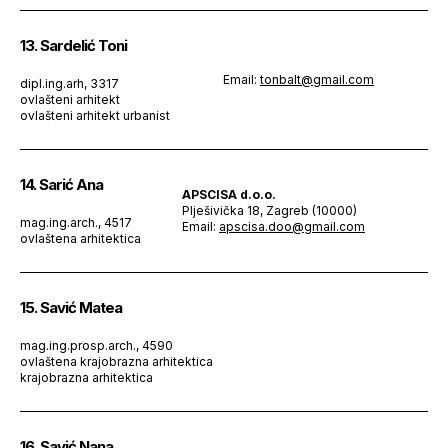
13. Sardelić Toni
Email:
tonbalt@gmail.com
dipl.ing.arh, 3317
ovlašteni arhitekt
ovlašteni arhitekt urbanist
14. Sarić Ana
APSCISA d.o.o.
Plješivička 18, Zagreb (10000)
mag.ing.arch., 4517
Email:
apscisa.doo@gmail.com
ovlaštena arhitektica
15. Savić Matea
mag.ing.prosp.arch., 4590
ovlaštena krajobrazna arhitektica
krajobrazna arhitektica
16. Savić Nana