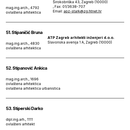
Širokobriška 43, Zagreb (10000)
, Fax: 01/3638-707
mag.ing.arch., 4792
Email:
apz-stark@zg.htnet.hr
ovlaštena arhitektica
51. Stipaničić Bruna
ATP Zagreb arhitekti inženjeri d.o.o.
Slavonska avenija 1 A, Zagreb (10000)
mag.ing.arch., 4830
ovlaštena arhitektica
52. Stipanović Ankica
mag.ing.arch., 1696
ovlaštena arhitektica
ovlaštena arhitektica urbanistica
53. Stiperski Darko
dipl.ing.arh., 1111
ovlašteni arhitekt