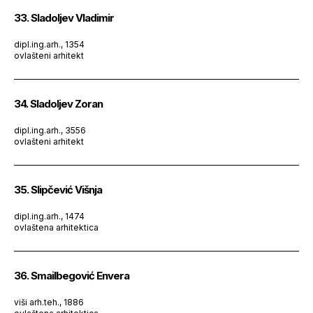
33. Sladoljev Vladimir
dipl.ing.arh., 1354
ovlašteni arhitekt
34. Sladoljev Zoran
dipl.ing.arh., 3556
ovlašteni arhitekt
35. Slipčević Višnja
dipl.ing.arh., 1474
ovlaštena arhitektica
36. Smailbegović Envera
viši arh.teh., 1886