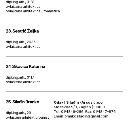
dipl.ing.arh., 3181
ovlaštena arhitektica
ovlaštena arhitektica urbanistica
23. Sestrić Željka
dipl.ing.arh., 2636
ovlaštena arhitektica
24. Sikavica Katarina
dipl.ing.arh., 3117
ovlaštena arhitektica
25. Silađin Branko
Odak I Silađin -Arcus d.o.o.
Mesnička 9/3, Zagreb (10000)
Tel: 01/4846-286, Fax: 01/4847-876
dipl.ing.arh., 29
Email:
brankosiladin@gmail.com
ovlašteni arhitekt urbanist