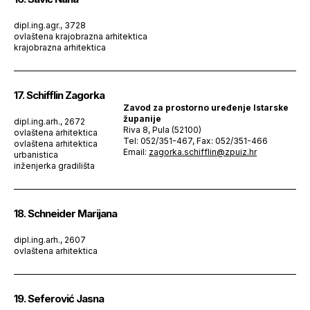
dipl.ing.agr., 3728
ovlaštena krajobrazna arhitektica
krajobrazna arhitektica
17. Schifflin Zagorka
Zavod za prostorno uređenje Istarske
županije
dipl.ing.arh., 2672
Riva 8, Pula (52100)
ovlaštena arhitektica
Tel: 052/351-467, Fax: 052/351-466
ovlaštena arhitektica
Email:
zagorka.schifflin@zpuiz.hr
urbanistica
inženjerka gradilišta
18. Schneider Marijana
dipl.ing.arh., 2607
ovlaštena arhitektica
19. Seferović Jasna