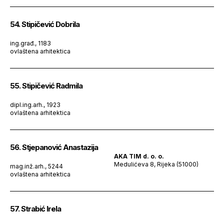
54. Stipičević Dobrila
ing.građ., 1183
ovlaštena arhitektica
55. Stipičević Radmila
dipl.ing.arh., 1923
ovlaštena arhitektica
56. Stjepanović Anastazija
AKA TIM d. o. o.
Medulićeva 8, Rijeka (51000)
mag.inž.arh., 5244
ovlaštena arhitektica
57. Strabić Irela