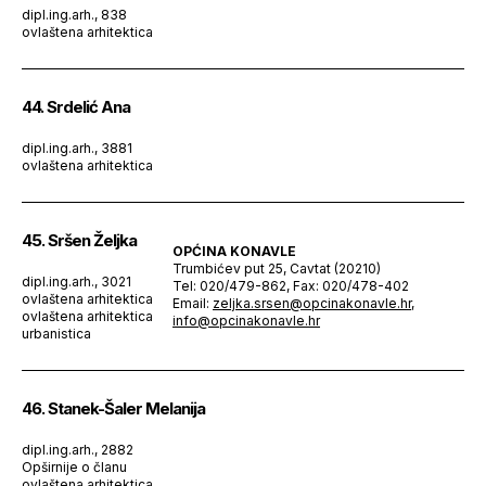
dipl.ing.arh., 838
ovlaštena arhitektica
44. Srdelić Ana
dipl.ing.arh., 3881
ovlaštena arhitektica
45. Sršen Željka
OPĆINA KONAVLE
Trumbićev put 25, Cavtat (20210)
dipl.ing.arh., 3021
Tel: 020/479-862, Fax: 020/478-402
ovlaštena arhitektica
Email:
zeljka.srsen@opcinakonavle.hr
,
ovlaštena arhitektica
info@opcinakonavle.hr
urbanistica
46. Stanek-Šaler Melanija
dipl.ing.arh., 2882
Opširnije o članu
ovlaštena arhitektica