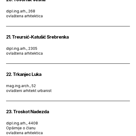
dipl.ing.arh., 268
ovlaštena arhitektica
21. Treursić-Katušić Srebrenka
dipl.ing.arh., 2305
ovlaštena arhitektica
22. Trkanjec Luka
mag.ing.arch., 52
ovlašteni arhitekt urbanist
23. Troskot Nadezda
dipl.ing.arh., 4408
Opširnije o članu
ovlaštena arhitektica