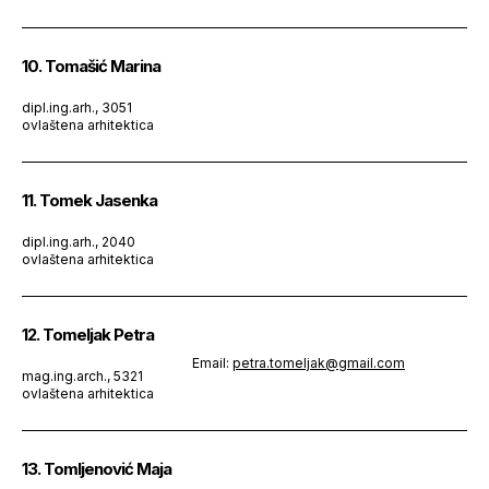
10. Tomašić Marina
dipl.ing.arh., 3051
ovlaštena arhitektica
11. Tomek Jasenka
dipl.ing.arh., 2040
ovlaštena arhitektica
12. Tomeljak Petra
Email:
petra.tomeljak@gmail.com
mag.ing.arch., 5321
ovlaštena arhitektica
13. Tomljenović Maja