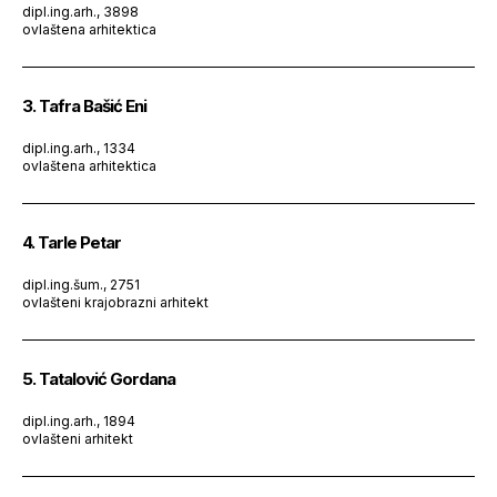
dipl.ing.arh., 3898
ovlaštena arhitektica
3. Tafra Bašić Eni
dipl.ing.arh., 1334
ovlaštena arhitektica
4. Tarle Petar
dipl.ing.šum., 2751
ovlašteni krajobrazni arhitekt
5. Tatalović Gordana
dipl.ing.arh., 1894
ovlašteni arhitekt