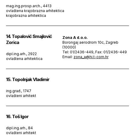
mag.ing.prosp.arch., 4413
ovlaštena krajobrazna arhitektica
krajobrazna arhitektica
14. Topalović Smajlović
Zona A d.o.o.
Zorica
Borongaj aerodrom 10c, Zagreb
(10000)
Tel: 01/2436-449, Fax: 01/2436-449
dipl.ing.arh., 2922
Email:
zona_a@hi.t-com.hr
ovlaštena arhitektica
15. Topolnjak Vladimir
ing.građ., 1747
ovlašteni arhitekt
16. Toš Igor
dipl.ing.arh., 84
ovlašteni arhitekt