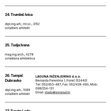
24. Trumbić Ivica
dipl.ing.arh.; mr.sc., 3152
ovlašteni arhitekt
25. Tudja Ivana
mag.ing.arch., 4278
ovlaštena arhitektica
26. Tumpić
LAGUNA INŽENJERING d.o.o.
Dubravko
Bernarda Parentina 1, Poreč (52440)
Tel: 052/453-487, Fax: 052/428-490, Mob:
098/254-131
dipl.ing.arh., 1089
Email:
vlado@singrad.hr
ovlašteni arhitekt
27. Turato Lada