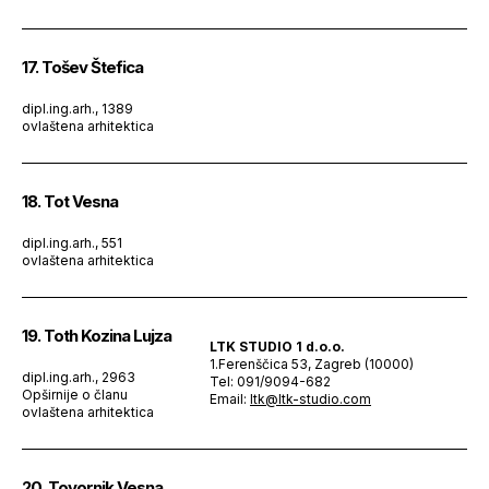
17. Tošev Štefica
dipl.ing.arh., 1389
ovlaštena arhitektica
18. Tot Vesna
dipl.ing.arh., 551
ovlaštena arhitektica
19. Toth Kozina Lujza
LTK STUDIO 1 d.o.o.
1.Ferenščica 53, Zagreb (10000)
dipl.ing.arh., 2963
Tel: 091/9094-682
Opširnije o članu
Email:
ltk@ltk-studio.com
ovlaštena arhitektica
20. Tovornik Vesna