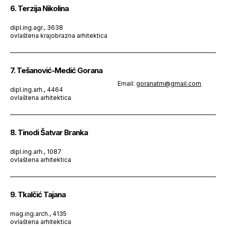
6. Terzija Nikolina
dipl.ing.agr., 3638
ovlaštena krajobrazna arhitektica
7. Tešanović-Medić Gorana
Email:
goranatm@gmail.com
dipl.ing.arh., 4464
ovlaštena arhitektica
8. Tinodi Šatvar Branka
dipl.ing.arh., 1087
ovlaštena arhitektica
9. Tkalčić Tajana
mag.ing.arch., 4135
ovlaštena arhitektica