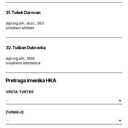
31. Tušek Darovan
dipl.ing.arh.; dr.sc., 363
ovlašteni arhitekt
32. Tuškan Dubravka
dipl.ing.arh., 1858
ovlaštena arhitektica
Pretraga imenika HKA
VRSTA TVRTKE
ŽUPANIJE