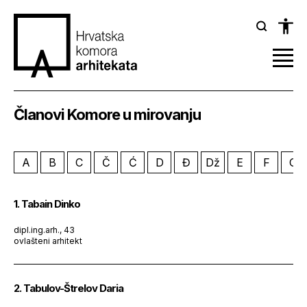
Članovi Komore u mirovanju
A
B
C
Č
Ć
D
Đ
Dž
E
F
G
1. Tabain Dinko
dipl.ing.arh., 43
ovlašteni arhitekt
2. Tabulov-Štrelov Daria