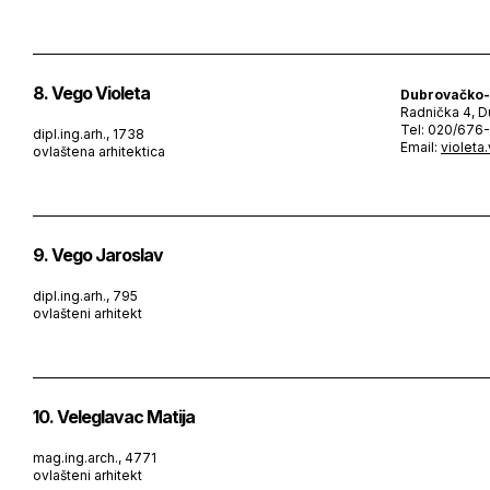
8. Vego Violeta
Dubrovačko-
Radnička 4, D
Tel: 020/676
dipl.ing.arh., 1738
Email:
violeta
ovlaštena arhitektica
9. Vego Jaroslav
dipl.ing.arh., 795
ovlašteni arhitekt
10. Veleglavac Matija
mag.ing.arch., 4771
ovlašteni arhitekt