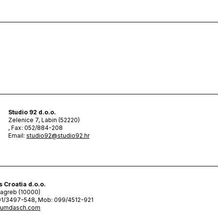
Studio 92 d.o.o.
Zelenice 7, Labin (52220)
, Fax: 052/884-208
Email:
studio92@studio92.hr
Croatia d.o.o.
Zagreb (10000)
 01/3497-548, Mob: 099/4512-921
c@umdasch.com