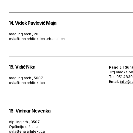
14. Videk Pavlović Maja
mag.ing.arch., 28
ovlaštena arhitektica urbanistica
15. Vidić Nika
Randić I Sura
Trg Vladka M
Tel: 051 4839
mag.ing.arch., 5087
Email:
info@ra
ovlaštena arhitektica
16. Vidmar Nevenka
dipl.ing.arh., 3507
Opširnije o članu
ovlaštena arhitektica