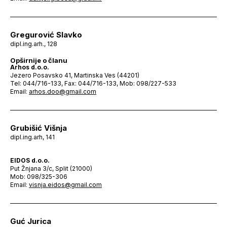
Gregurović Slavko
dipl.ing.arh., 128
Opširnije o članu
Arhos d.o.o.
Jezero Posavsko 41, Martinska Ves (44201)
Tel: 044/716-133, Fax: 044/716-133, Mob: 098/227-533
Email:
arhos.doo@gmail.com
Grubišić Višnja
dipl.ing.arh, 141
EIDOS d.o.o.
Put Žnjana 3/c, Split (21000)
Mob: 098/325-306
Email:
visnja.eidos@gmail.com
Guć Jurica