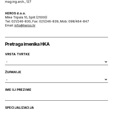
mag.ing.arch., 127
HEROS d.o.o.
Mike Tripala 10, Split (21000)
Tel: 021/246-830, Fax: 021/246-839, Mob: 098/464-847
Email:
info@heros.hr
Pretraga imenika HKA
VRSTA TVRTKE
ŽUPANIJE
IME ILI PREZIME
SPECIJALIZACIJA