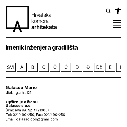
Imenik inženjera gradilišta
SVI
A
B
C
Č
Ć
D
Đ
Dž
E
F
Galasso Mario
dipl.ing.arh., 121
Opširnije o članu
Galasso d.o.o.
Šimićeva 9A, Split (21000)
Tel: 021/490-250, Fax: 021/490-250
Email:
galasso.doo@gmail.com