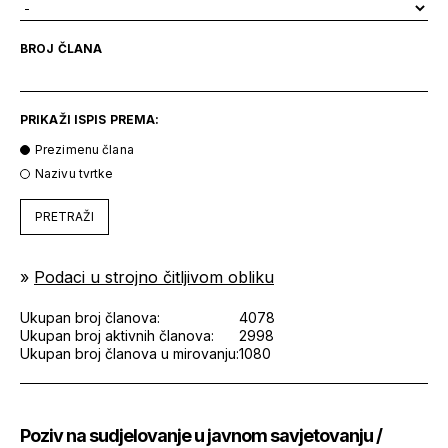
BROJ ČLANA
PRIKAŽI ISPIS PREMA:
Prezimenu člana
Nazivu tvrtke
PRETRAŽI
»
Podaci u strojno čitljivom obliku
Ukupan broj članova:
4078
Ukupan broj aktivnih članova:
2998
Ukupan broj članova u mirovanju:
1080
Poziv na sudjelovanje u javnom savjetovanju /