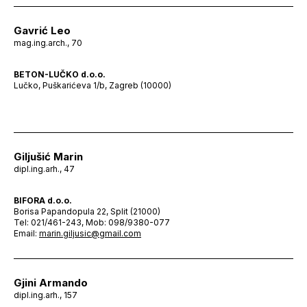
Gavrić Leo
mag.ing.arch., 70
BETON-LUČKO d.o.o.
Lučko, Puškarićeva 1/b, Zagreb (10000)
Giljušić Marin
dipl.ing.arh., 47
BIFORA d.o.o.
Borisa Papandopula 22, Split (21000)
Tel: 021/461-243, Mob: 098/9380-077
Email:
marin.giljusic@gmail.com
Gjini Armando
dipl.ing.arh., 157