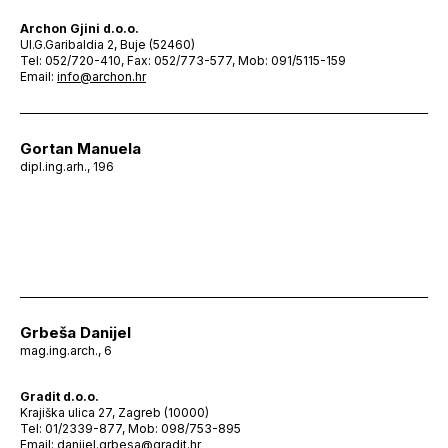
Archon Gjini d.o.o.
Ul.G.Garibaldia 2, Buje (52460)
Tel: 052/720-410, Fax: 052/773-577, Mob: 091/5115-159
Email:
info@archon.hr
Gortan Manuela
dipl.ing.arh., 196
Grbeša Danijel
mag.ing.arch., 6
Gradit d.o.o.
Krajiška ulica 27, Zagreb (10000)
Tel: 01/2339-877, Mob: 098/753-895
Email:
danijel.grbesa@gradit.hr