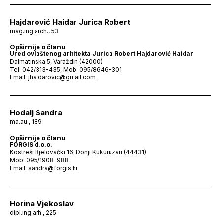
Hajdarović Haidar Jurica Robert
mag.ing.arch., 53
Opširnije o članu
Ured ovlaštenog arhitekta Jurica Robert Hajdarović Haidar
Dalmatinska 5, Varaždin (42000)
Tel: 042/313-435, Mob: 095/8646-301
Email:
jhajdarovic@gmail.com
Hodalj Sandra
ma.au., 189
Opširnije o članu
FORGIS d.o.o.
Kostreši Bjelovački 16, Donji Kukuruzari (44431)
Mob: 095/1908-988
Email:
sandra@forgis.hr
Horina Vjekoslav
dipl.ing.arh., 225