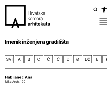
Imenik inženjera gradilišta
SVI
A
B
C
Č
Ć
D
Đ
Dž
E
F
Habijanec Ana
MSc.Arch, 190