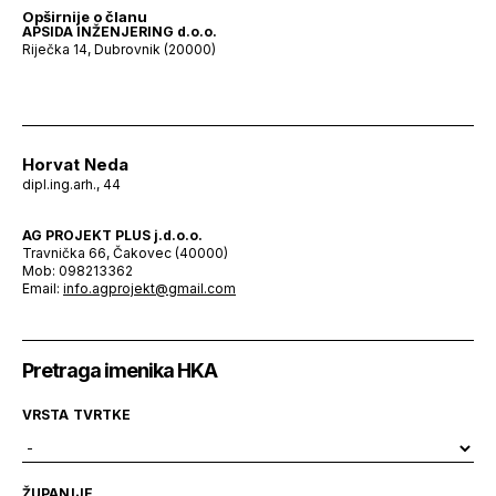
Opširnije o članu
APSIDA INŽENJERING d.o.o.
Riječka 14, Dubrovnik (20000)
Horvat Neda
dipl.ing.arh., 44
AG PROJEKT PLUS j.d.o.o.
Travnička 66, Čakovec (40000)
Mob: 098213362
Email:
info.agprojekt@gmail.com
Pretraga imenika HKA
VRSTA TVRTKE
ŽUPANIJE