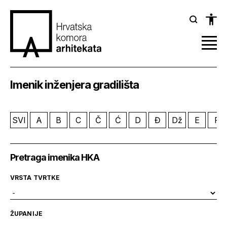
Imenik inženjera gradilišta
SVI
A
B
C
Č
Ć
D
Đ
Dž
E
F
Pretraga imenika HKA
VRSTA TVRTKE
ŽUPANIJE