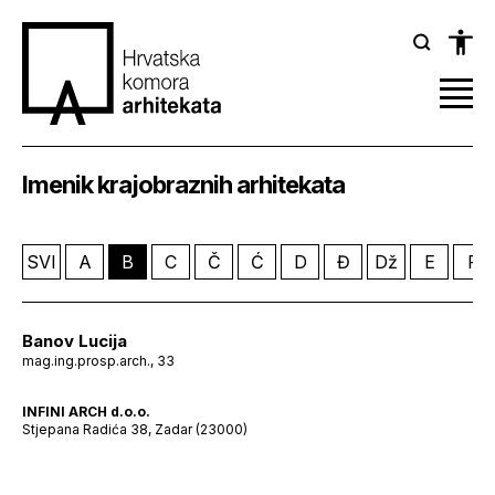
Imenik krajobraznih arhitekata
SVI
A
B
C
Č
Ć
D
Đ
Dž
E
F
Banov Lucija
mag.ing.prosp.arch., 33
INFINI ARCH d.o.o.
Stjepana Radića 38, Zadar (23000)