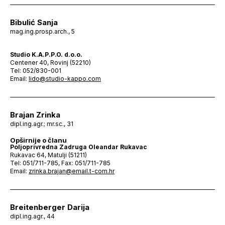
Bibulić Sanja
mag.ing.prosp.arch., 5
Studio K.A.P.P.O. d.o.o.
Centener 40, Rovinj (52210)
Tel: 052/830-001
Email:
lido@studio-kappo.com
Brajan Zrinka
dipl.ing.agr.; mr.sc., 31
Opširnije o članu
Poljoprivredna Zadruga Oleandar Rukavac
Rukavac 64, Matulji (51211)
Tel: 051/711-785, Fax: 051/711-785
Email:
zrinka.brajan@email.t-com.hr
Breitenberger Darija
dipl.ing.agr., 44