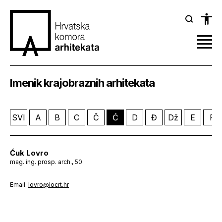
Imenik krajobraznih arhitekata
SVI
A
B
C
Č
Ć
D
Đ
Dž
E
F
Ćuk Lovro
mag. ing. prosp. arch., 50
Email:
lovro@locrt.hr