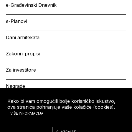
e-Građevinski Dnevnik
e-Planovi
Dani arhitekata
Zakoni i propisi
Za investitore
Nagrade
Kako bi vam omogućili bolje korisničko iskustvo,
ova stranica pohranjuje vaše kolačiće (cookies).
HRVATSKA KOMORA
Copyright © HKA 2026
VIŠE INFORMACIJA
ARHITEKATA
Ulica grada Vukovara 271
10000 Zagreb
SLAŽEM SE