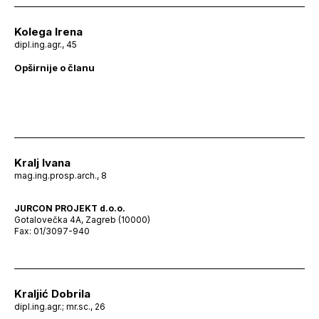
Kolega Irena
dipl.ing.agr., 45
Opširnije o članu
Kralj Ivana
mag.ing.prosp.arch., 8
JURCON PROJEKT d.o.o.
Gotalovečka 4A, Zagreb (10000)
Fax: 01/3097-940
Kraljić Dobrila
dipl.ing.agr.; mr.sc., 26