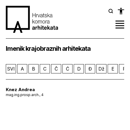
Imenik krajobraznih arhitekata
SVI
A
B
C
Č
Ć
D
Đ
Dž
E
F
Knez Andrea
mag.ing.prosp.arch., 4