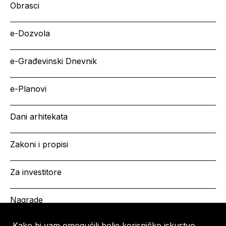
Obrasci
e-Dozvola
e-Građevinski Dnevnik
e-Planovi
Dani arhitekata
Zakoni i propisi
Za investitore
Nagrade
Kako bi vam omogućili bolje korisničko iskustvo,