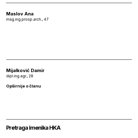
Maslov Ana
mag.ing.prosp.arch., 47
Mijalković Damir
dipl.ing.agr., 28
Opširnije o članu
Pretraga imenika HKA