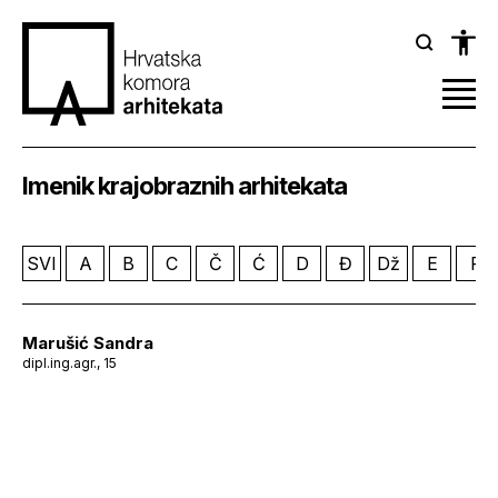
Imenik krajobraznih arhitekata
SVI
A
B
C
Č
Ć
D
Đ
Dž
E
F
Marušić Sandra
dipl.ing.agr., 15