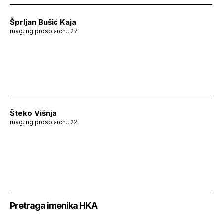
Šprljan Bušić Kaja
mag.ing.prosp.arch., 27
Šteko Višnja
mag.ing.prosp.arch., 22
Pretraga imenika HKA