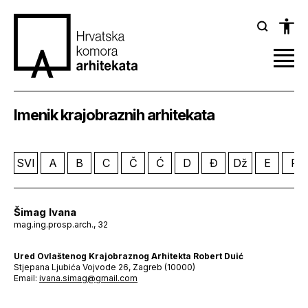
Imenik krajobraznih arhitekata
SVI
A
B
C
Č
Ć
D
Đ
Dž
E
F
Šimag Ivana
mag.ing.prosp.arch., 32
Ured Ovlaštenog Krajobraznog Arhitekta Robert Duić
Stjepana Ljubića Vojvode 26, Zagreb (10000)
Email:
ivana.simag@gmail.com