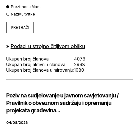
Prezimenu člana
Nazivu tvrtke
PRETRAŽI
»
Podaci u strojno čitljivom obliku
Ukupan broj članova:
4078
Ukupan broj aktivnih članova:
2998
Ukupan broj članova u mirovanju:
1080
Poziv na sudjelovanje u javnom savjetovanju /
Pravilnik o obveznom sadržaju i opremanju
projekata građevina...
04/08/2026