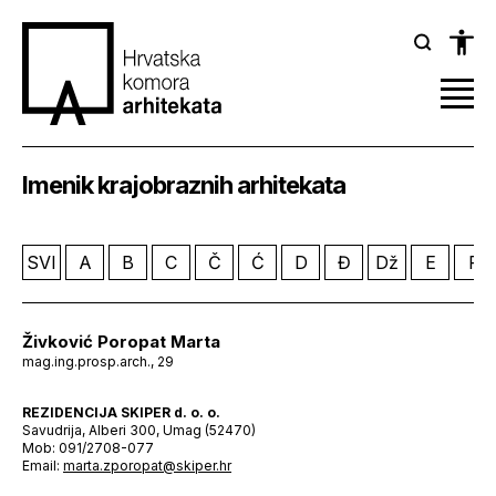
Imenik krajobraznih arhitekata
SVI
A
B
C
Č
Ć
D
Đ
Dž
E
F
Živković Poropat Marta
mag.ing.prosp.arch., 29
REZIDENCIJA SKIPER d. o. o.
Savudrija, Alberi 300, Umag (52470)
Mob: 091/2708-077
Email:
marta.zporopat@skiper.hr