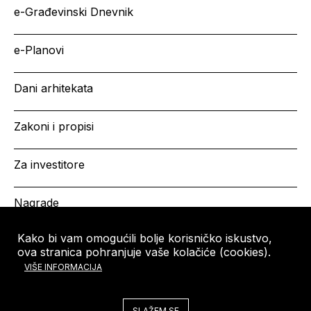
e-Građevinski Dnevnik
e-Planovi
Dani arhitekata
Zakoni i propisi
Za investitore
Nagrade
Kako bi vam omogućili bolje korisničko iskustvo,
ova stranica pohranjuje vaše kolačiće (cookies).
HRVATSKA KOMORA
Copyright © HKA 2026
VIŠE INFORMACIJA
ARHITEKATA
Ulica grada Vukovara 271
10000 Zagreb
SLAŽEM SE