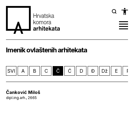
Imenik ovlaštenih arhitekata
SVI
A
B
C
Č
Ć
D
Đ
Dž
E
F
Čanković Miloš
dipl.ing.arh., 2665