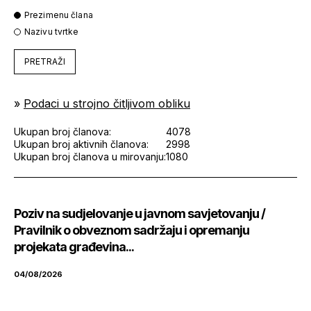
Prezimenu člana
Nazivu tvrtke
PRETRAŽI
»
Podaci u strojno čitljivom obliku
Ukupan broj članova:
4078
Ukupan broj aktivnih članova:
2998
Ukupan broj članova u mirovanju:
1080
Poziv na sudjelovanje u javnom savjetovanju /
Pravilnik o obveznom sadržaju i opremanju
projekata građevina...
04/08/2026