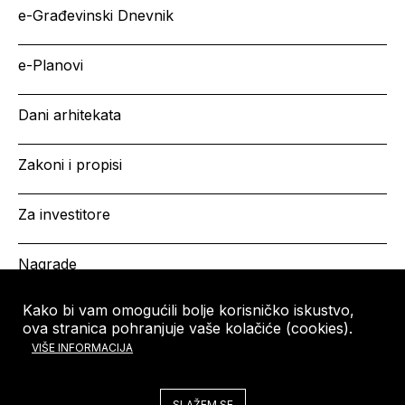
e-Građevinski Dnevnik
e-Planovi
Dani arhitekata
Zakoni i propisi
Za investitore
Nagrade
Kako bi vam omogućili bolje korisničko iskustvo,
ova stranica pohranjuje vaše kolačiće (cookies).
HRVATSKA KOMORA
Copyright © HKA 2026
VIŠE INFORMACIJA
ARHITEKATA
Ulica grada Vukovara 271
10000 Zagreb
SLAŽEM SE