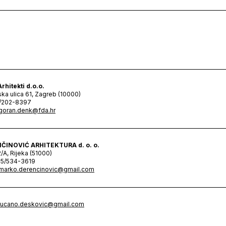
rhitekti d.o.o.
ska ulica 61, Zagreb (10000)
1/202-8397
goran.denk@fda.hr
ČINOVIĆ ARHITEKTURA d. o. o.
2/A, Rijeka (51000)
95/534-3619
marko.derencinovic@gmail.com
lucano.deskovic@gmail.com