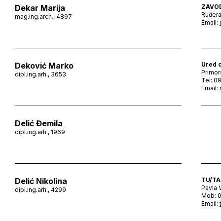
Dekar Marija
ZAVO
Ruđera
mag.ing.arch., 4897
Email:
Deković Marko
Ured 
Primor
dipl.ing.arh., 3653
Tel: 0
Email:
Delić Đemila
dipl.ing.arh., 1969
Delić Nikolina
TU/TA
Pavla 
dipl.ing.arh., 4299
Mob: 0
Email: