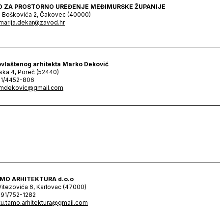
D ZA PROSTORNO UREĐENJE MEĐIMURSKE ŽUPANIJE
 Boškovića 2, Čakovec (40000)
marija.dekar@zavod.hr
ovlaštenog arhitekta Marko Deković
ska 4, Poreč (52440)
91/4452-806
mdekovic@gmail.com
MO ARHITEKTURA d.o.o
Vitezovića 6, Karlovac (47000)
91/752-1282
tu.tamo.arhitektura@gmail.com