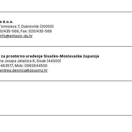
s d.o.o.
 Tomislava 7, Dubrovnik (20000)
20/435-566, Fax: 020/435-566
info@entasis-du.hr
 za prostorno uređenje Sisačko-Moslavačke županije
na Josipa Jelačića 6, Sisak (44000)
04463517, Mob: 0992644500
andrea.desnica@zpusmz.hr