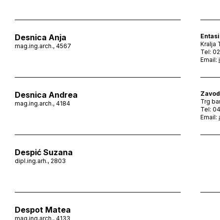
Desnica Anja
Entasi
Kralja
mag.ing.arch., 4567
Tel: 0
Email:
Desnica Andrea
Zavod
Trg ba
mag.ing.arch., 4184
Tel: 
Email:
Despić Suzana
dipl.ing.arh., 2803
Despot Matea
mag.ing.arch., 4133