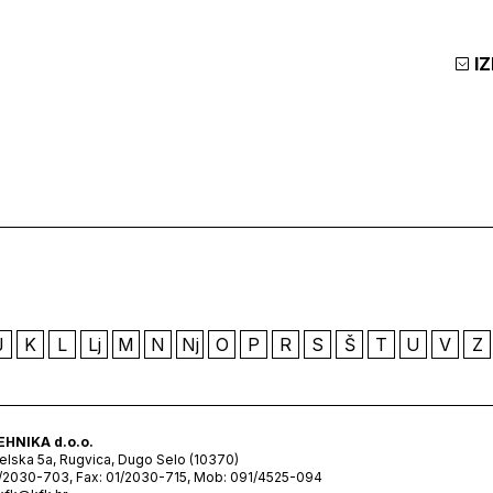
I
J
K
L
Lj
M
N
Nj
O
P
R
S
Š
T
U
V
Z
EHNIKA d.o.o.
lska 5a, Rugvica, Dugo Selo (10370)
1/2030-703, Fax: 01/2030-715, Mob: 091/4525-094