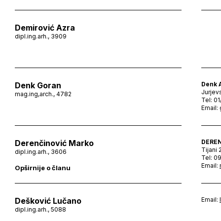
Demirović Azra
dipl.ing.arh., 3909
Denk Goran
Denk A
Jurjev
mag.ing,arch., 4782
Tel: 0
Email:
Derenčinović Marko
DEREN
Tijani 
dipl.ing.arh., 3606
Tel: 0
Email:
Opširnije o članu
Dešković Lučano
Email:
dipl.ing.arh., 5088