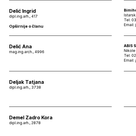
Delić Ingrid
Bimiho
Istarsk
dipl.ing.arh., 417
Tel: 0
Email:
Opširnije o članu
Delić Ana
ABIS 
Nikole 
mag.ing.arch., 4996
Tel: 0
Email:
Deljak Tatjana
dipl.ing.arh., 3738
Demel Zadro Kora
dipl.ing.arh., 2878