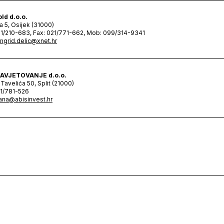
ld d.o.o.
a 5, Osijek (31000)
31/210-683, Fax: 021/771-662, Mob: 099/314-9341
ingrid.delic@xnet.hr
SAVJETOVANJE d.o.o.
Tavelića 50, Split (21000)
21/781-526
ana@abisinvest.hr