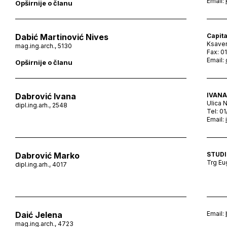
Email:
Opširnije o članu
Dabić Martinović Nives
Capita
Ksaver
mag.ing.arch., 5130
Fax: 0
Email:
Opširnije o članu
Dabrović Ivana
IVANA
Ulica 
dipl.ing.arh., 2548
Tel: 0
Email:
Dabrović Marko
STUDI
Trg Eu
dipl.ing.arh., 4017
Daić Jelena
Email:
mag.ing.arch., 4723