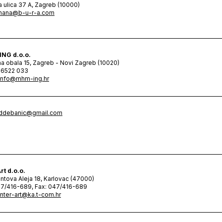
 ulica 37 A, Zagreb (10000)
hana@b-u-r-a.com
NG d.o.o.
na obala 15, Zagreb - Novi Zagreb (10020)
1 6522 033
info@mhm-ing.hr
ddebanic@gmail.com
rt d.o.o.
tova Aleja 18, Karlovac (47000)
47/416-689, Fax: 047/416-689
inter-art@ka.t-com.hr