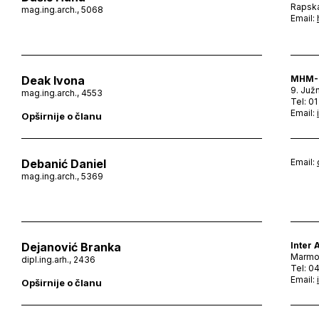
Rapska
mag.ing.arch., 5068
Email:
Deak Ivona
MHM-I
9. Juž
mag.ing.arch., 4553
Tel: 0
Email:
Opširnije o članu
Debanić Daniel
Email:
mag.ing.arch., 5369
Dejanović Branka
Inter A
Marmon
dipl.ing.arh., 2436
Tel: 0
Email:
Opširnije o članu