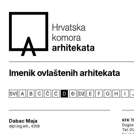
Imenik ovlaštenih arhitekata
SVI
A
B
C
Č
Ć
D
Đ
Dž
E
F
G
H
I
Dabac Maja
KFK T
Dugose
dipl.ing.arh., 4258
Tel: 0