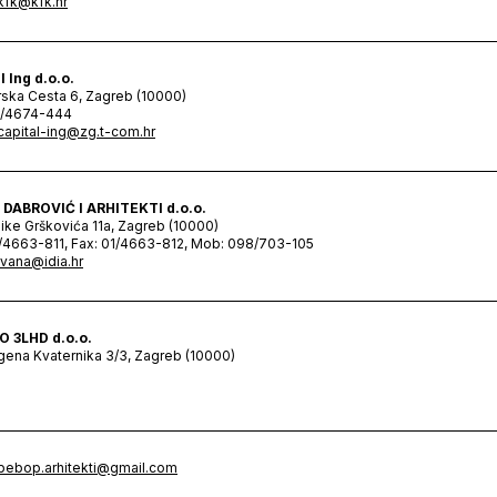
kfk@kfk.hr
l Ing d.o.o.
ska Cesta 6, Zagreb (10000)
1/4674-444
capital-ing@zg.t-com.hr
 DABROVIĆ I ARHITEKTI d.o.o.
Nike Grškovića 11a, Zagreb (10000)
1/4663-811, Fax: 01/4663-812, Mob: 098/703-105
ivana@idia.hr
O 3LHD d.o.o.
gena Kvaternika 3/3, Zagreb (10000)
bebop.arhitekti@gmail.com