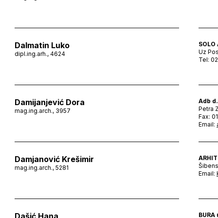
Dalmatin Luko
SOLO 
Uz Pos
dipl.ing.arh., 4624
Tel: 0
Damijanjević Dora
Adb d.
Petra 
mag.ing.arch., 3957
Fax: 0
Email:
Damjanović Krešimir
ARHIT
Šibens
mag.ing.arch., 5281
Email:
Dašić Hana
BURA u