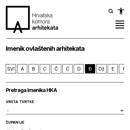
Imenik ovlaštenih arhitekata
SVI
A
B
C
Č
Ć
D
Đ
Dž
E
F
Pretraga imenika HKA
VRSTA TVRTKE
ŽUPANIJE