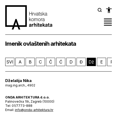
Imenik ovlaštenih arhitekata
SVI
A
B
C
Č
Ć
D
Đ
Dž
E
F
Dželalija Nika
mag.ing.arch., 4902
ONDA ARHITEKTURA d.o.o.
Palinovečka 19i, Zagreb (10000)
Tel: 01/7773-888
Email:
info@onda-arhitektura.hr