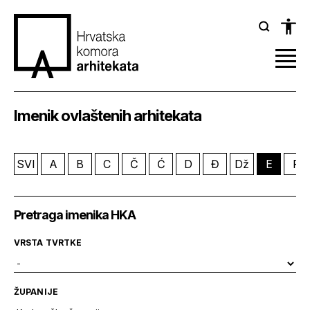
Imenik ovlaštenih arhitekata
SVI
A
B
C
Č
Ć
D
Đ
Dž
E
F
Pretraga imenika HKA
VRSTA TVRTKE
ŽUPANIJE