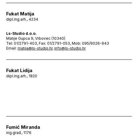
Fukat Matija
dipl.ing.arh., 4234
Ls-Studio d.o.o.
Matije Gupca 9, Vrbovec (10340)
Tel: 01/2791-403, Fax: 01/2791-053, Mob: 095/9026-943
Email:
matija@ls-studio.hr
,
info@ls-studio.hr
Fukat Lidija
dipl.ing.arh., 1820
Fumić Miranda
ing.građ., 1176