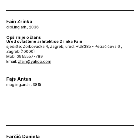
Fain Zrinka
dipl.ing.arh., 2036
Opširnije o članu
Ured ovlaštene arhitektice Zrinka Fain
sjedište: Zorkovačka 4, Zagreb; ured: HUB385 - Petračićeva 6 ,
Zagreb (10000)
Mob: 091/5557-789
Email:
zfain@yahoo.com
Fajs Antun
mag.ing.arch., 3815
Farčić Daniela