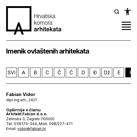
Imenik ovlaštenih arhitekata
SVI
A
B
C
Č
Ć
D
Đ
Dž
E
F
Fabian Vidor
dipl.ing.arh., 2421
Opširnije o članu
Arhitekt Fabian d.o.o.
Zelinska 3, Zagreb (10000)
Tel: 01/6170-344, Mob: 098/227-471
Email:
vidor@fabian.hr