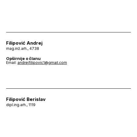
Filipović Andrej
mag.inž.arh., 4738
Opširnije o članu
Email:
andrejfilipovic1@gmail.com
Filipović Berislav
dipl.ing.arh., 1119