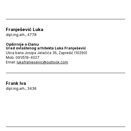
Franješević Luka
dipl.ing.arh., 4778
Opširnije o članu
Ured ovlaštenog arhitekta Luka Franješević
Ulica bana Josipa Jelačića 35, Zaprešić (10290)
Mob: 091/519-4027
Email:
lukafranjesevic@outlook.com
Frank Iva
dipl.ing.arh., 3436