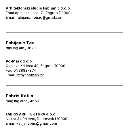
Arhitektonski studio Fabijanić d.o.o.
Frankopanska ulica 17 , Zagreb (10000)
Email:
fabijanic.nenad@gmail.com
Fabijanić Tea
dipl.ing.arh., 3623
Po-Mark d.o.o.
Gustava Krkleca 40, Zagreb (10000)
Fax: 01/3888-874
Email:
info@pomark.hr
Fabris Katija
mag.ing.arch., 4663
FABRIS ARHITEKTURA d.o.o.
Na rivi 31, Prijevor, Dubrovnik (20000)
Email:
katija.fabris@gmail.com