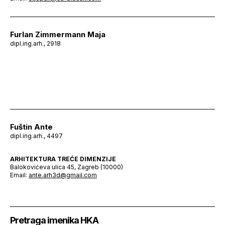
Furlan Zimmermann Maja
dipl.ing.arh., 2918
Fuštin Ante
dipl.ing.arh., 4497
ARHITEKTURA TREĆE DIMENZIJE
Balokovićeva ulica 45, Zagreb (10000)
Email:
ante.arh3d@gmail.com
Pretraga imenika HKA