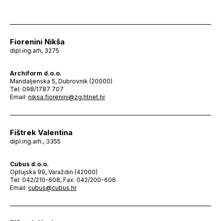
Fiorenini Nikša
dipl.ing.arh, 3275
Archiform d.o.o.
Mandaljenska 5, Dubrovnik (20000)
Tel: 098/1787 707
Email:
niksa.fiorenini@zg.htnet.hr
Fištrek Valentina
dipl.ing.arh., 3355
Cubus d.o.o.
Optujska 99, Varaždin (42000)
Tel: 042/210-608, Fax: 042/200-606
Email:
cubus@cubus.hr