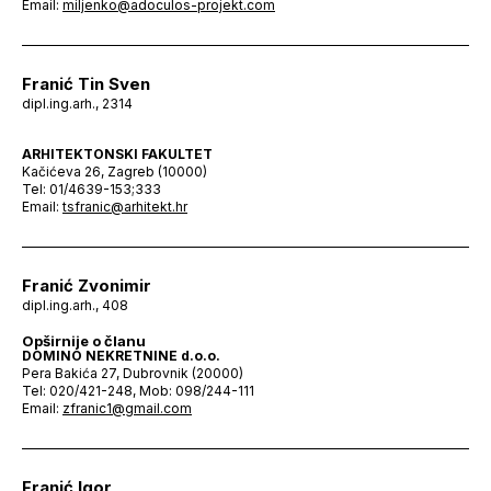
Email:
miljenko@adoculos-projekt.com
Franić Tin Sven
dipl.ing.arh., 2314
ARHITEKTONSKI FAKULTET
Kačićeva 26, Zagreb (10000)
Tel: 01/4639-153;333
Email:
tsfranic@arhitekt.hr
Franić Zvonimir
dipl.ing.arh., 408
Opširnije o članu
DOMINO NEKRETNINE d.o.o.
Pera Bakića 27, Dubrovnik (20000)
Tel: 020/421-248, Mob: 098/244-111
Email:
zfranic1@gmail.com
Franić Igor