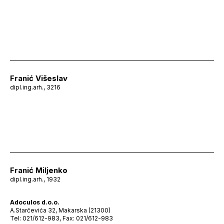
Franić Višeslav
dipl.ing.arh., 3216
Franić Miljenko
dipl.ing.arh., 1932
Adoculos d.o.o.
A.Starčevića 32, Makarska (21300)
Tel: 021/612-983, Fax: 021/612-983