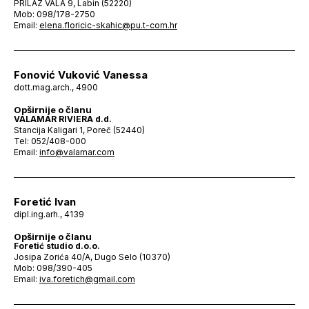
PRILAZ VALA 9, Labin (52220)
Mob: 098/178-2750
Email:
elena.floricic-skahic@pu.t-com.hr
Fonović Vuković Vanessa
dott.mag.arch., 4900
Opširnije o članu
VALAMAR RIVIERA d.d.
Stancija Kaligari 1, Poreč (52440)
Tel: 052/408-000
Email:
info@valamar.com
Foretić Ivan
dipl.ing.arh., 4139
Opširnije o članu
Foretić studio d.o.o.
Josipa Zorića 40/A, Dugo Selo (10370)
Mob: 098/390-405
Email:
iva.foretich@gmail.com