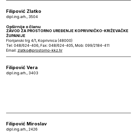
Filipović Zlatko
dipl.ing.arh., 3504
Opširnije o članu
ZAVOD ZA PROSTORNO UREĐENJE KOPRIVNIČKO-KRIŽEVAČKE
ŽUPANIJE
Florijanski trg 4/1, Koprivnica (48000)
Tel: 048/624-406, Fax: 048/624-405, Mob: 099/2184-411
Email:
zlatko@prostorno-kkz.hr
Filipović Vera
dipl.ing.arh., 3403
Filipović Miroslav
dipl.ing.arh., 2426