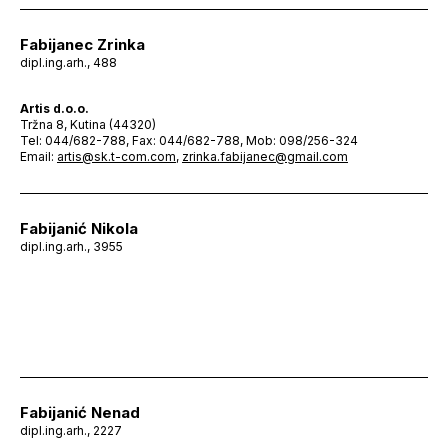
Fabijanec Zrinka
dipl.ing.arh., 488
Artis d.o.o.
Tržna 8, Kutina (44320)
Tel: 044/682-788, Fax: 044/682-788, Mob: 098/256-324
Email:
artis@sk.t-com.com
,
zrinka.fabijanec@gmail.com
Fabijanić Nikola
dipl.ing.arh., 3955
Fabijanić Nenad
dipl.ing.arh., 2227