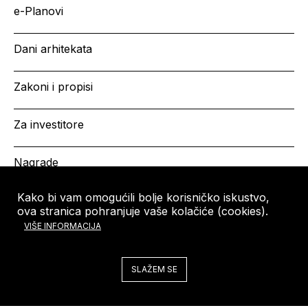
e-Planovi
Dani arhitekata
Zakoni i propisi
Za investitore
Nagrade
Kako bi vam omogućili bolje korisničko iskustvo,
ova stranica pohranjuje vaše kolačiće (cookies).
HRVATSKA KOMORA
Copyright © HKA 2026
VIŠE INFORMACIJA
ARHITEKATA
Ulica grada Vukovara 271
10000 Zagreb
SLAŽEM SE
Tel: +385 (0)1 5508 - 410
arhitekti@arhitekti-hka.hr