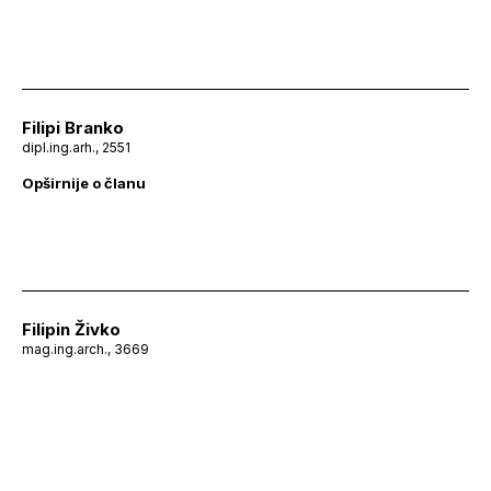
Filipi Branko
dipl.ing.arh., 2551
Opširnije o članu
Filipin Živko
mag.ing.arch., 3669