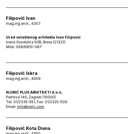
Filipović Ivan
mag.ing.arch., 4307
Ured ovlaštenog arhitekta Ivan Filipović
Ivana Gundulića 50B, Brela (21322)
Mob: 099/6810-087
Filipović Iskra
mag.ing.arch., 4609
NJIRIĆ PLUS ARHITEKTI d.o.o.
Petrova 140, Zagreb (10000)
Tel: 01/2335-551, Fax: 01/2325-509
Email:
info@njiric.com
Filipović Kota Diana
mag.ing.arch., 4650