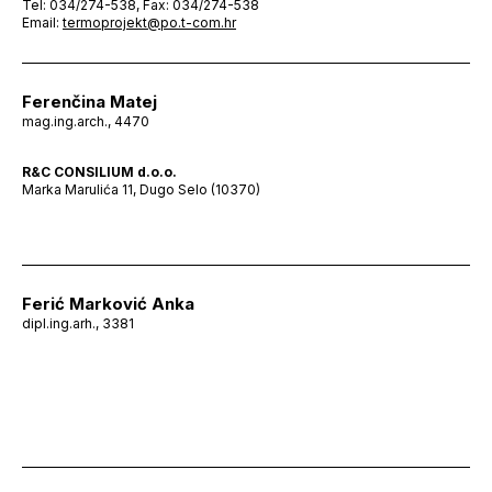
Tel: 034/274-538, Fax: 034/274-538
Email:
termoprojekt@po.t-com.hr
Ferenčina Matej
mag.ing.arch., 4470
R&C CONSILIUM d.o.o.
Marka Marulića 11, Dugo Selo (10370)
Ferić Marković Anka
dipl.ing.arh., 3381