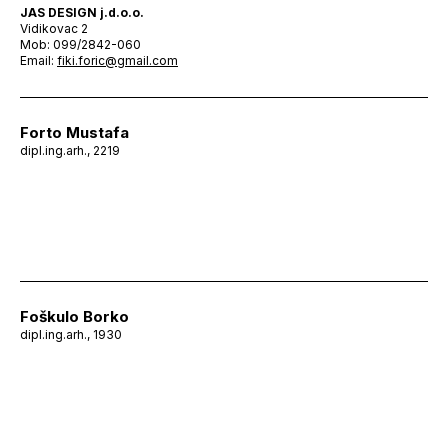
JAS DESIGN j.d.o.o.
Vidikovac 2
Mob: 099/2842-060
Email:
fiki.foric@gmail.com
Forto Mustafa
dipl.ing.arh., 2219
Foškulo Borko
dipl.ing.arh., 1930