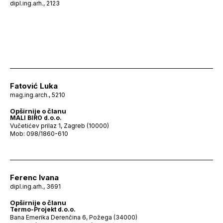
dipl.ing.arh., 2123
Fatović Luka
mag.ing.arch., 5210
Opširnije o članu
MALI BIRO d.o.o.
Vučetićev prilaz 1, Zagreb (10000)
Mob: 098/1860-610
Ferenc Ivana
dipl.ing.arh., 3691
Opširnije o članu
Termo-Projekt d.o.o.
Bana Emerika Derenčina 6, Požega (34000)