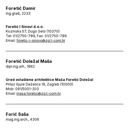
Foretić Damir
ing.građ., 2233
Foretić I Sinovi d.o.o.
Kozinska 57, Dugo Selo (10370)
Tel: 01/2750-789, Fax: 01/2750-789
Email:
foretic-i-sinovi@zg.t-com.hr
Foretić Doležal Maša
dipl.ing.arh., 1862
Ured ovlaštene arhitektice Maša Foretić Doležal
Prilaz Gjure Deželića 16, Zagreb (10000)
Mob: 091/5001-203
Email:
masa.foretic@zg.t-com.hr
Forić Saša
mag.ing.arch., 4306