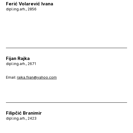
Ferić Volarević Ivana
dipl.ing.arh., 2856
Fijan Rajka
dipl.ing.arh., 2671
Email:
rajka.fijan@yahoo.com
Filipčić Branimir
dipl.ing.arh., 2423