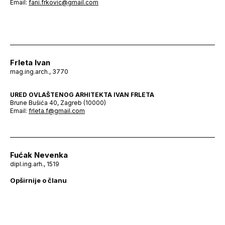
Email:
fani.frkovic@gmail.com
Frleta Ivan
mag.ing.arch., 3770
URED OVLAŠTENOG ARHITEKTA IVAN FRLETA
Brune Bušića 40, Zagreb (10000)
Email:
frleta.f@gmail.com
Fućak Nevenka
dipl.ing.arh., 1519
Opširnije o članu