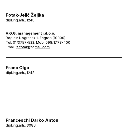
Fotak-Jelić Željka
dipl.ing.arh., 1248
A.G.G. management j.d.o.o.
Roginin I. ogranak 1, Zagreb (10000)
Tel: 01/3757-522, Mob: 098/1773-400
Email:
z.fotakj@gmail.com
Franc Olga
dipl.ing.arh., 1243
Franceschi Darko Anton
dipl.ing.arh., 3086