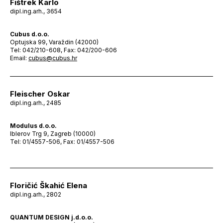
Fištrek Karlo
dipl.ing.arh., 3654
Cubus d.o.o.
Optujska 99, Varaždin (42000)
Tel: 042/210-608, Fax: 042/200-606
Email:
cubus@cubus.hr
Fleischer Oskar
dipl.ing.arh., 2485
Modulus d.o.o.
Iblerov Trg 9, Zagreb (10000)
Tel: 01/4557-506, Fax: 01/4557-506
Floričić Škahić Elena
dipl.ing.arh., 2802
QUANTUM DESIGN j.d.o.o.