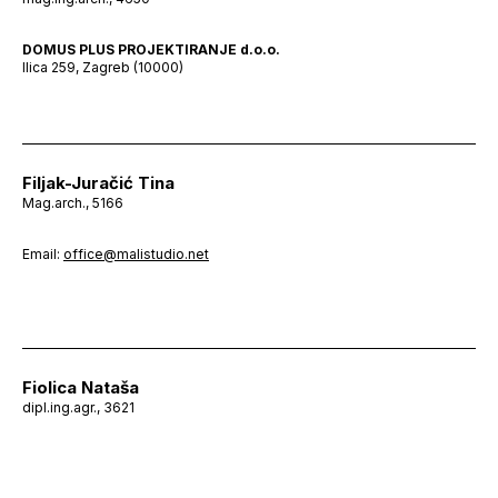
DOMUS PLUS PROJEKTIRANJE d.o.o.
Ilica 259, Zagreb (10000)
Filjak-Juračić Tina
Mag.arch., 5166
Email:
office@malistudio.net
Fiolica Nataša
dipl.ing.agr., 3621