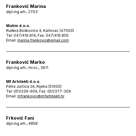
Franković Marina
dipl.ing.arh., 2703
Matim d.o.o.
Ruđera Boškovića 4, Karlovac (47000)
Tel: 047/416 814, Fax: 047/416 805
Email:
marina.frankovic@gmail.com
Franković Marko
dipl.ing.arh.; mr.sc., 3611
Mf Arhitekti d.o.o.
Petra Jurčića 2A, Rijeka (51000)
Tel: 051/339-909, Fax: 051/377-309
Email:
mfrankovic@mfarhitekti.hr
Frković Fani
dipl.ing.arh., 4858