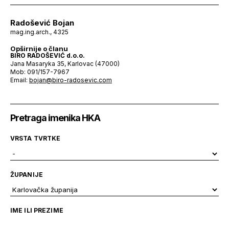
Radošević Bojan
mag.ing.arch., 4325
Opširnije o članu
BIRO RADOŠEVIĆ d.o.o.
Jana Masaryka 35, Karlovac (47000)
Mob: 091/157-7967
Email:
bojan@biro-radosevic.com
Pretraga imenika HKA
VRSTA TVRTKE
ŽUPANIJE
IME ILI PREZIME