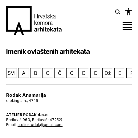
Imenik ovlaštenih arhitekata
SVI
A
B
C
Č
Ć
D
Đ
Dž
E
F
Rodak Anamarija
dipl.ing.arh., 4749
ATELIER RODAK d.o.o.
Barilović 96G, Barilović (47252)
Email:
atelier.rodak@gmail.com