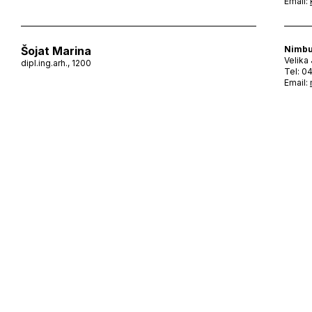
Email:
Šojat Marina
Nimbu
Velika
dipl.ing.arh., 1200
Tel: 0
Email: