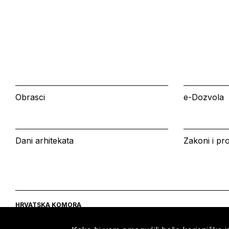
Obrasci
e-Dozvola
Dani arhitekata
Zakoni i pro
HRVATSKA KOMORA
ARHITEKATA
Ulica grada Vukovara 271
Tel: +385 (0)1 5508 - 410