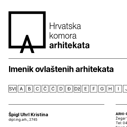
Imenik ovlaštenih arhitekata
SVI
A
B
C
Č
Ć
D
Đ
Dž
E
F
G
H
I
Špigl Uhrl Kristina
ARHI-
Žegar 
dipl.ing.arh., 2745
Tel: 0