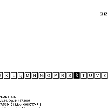
I
J
K
L
Lj
M
N
Nj
O
P
R
S
Š
T
U
V
Z
PLUS d.o.o.
VI/34, Ogulin (47300)
47/531-191, Mob: 098/717-713