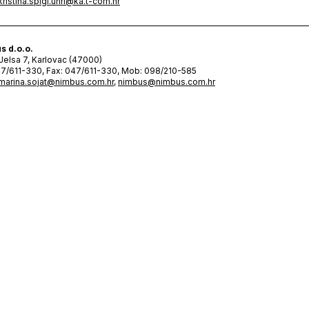
kristina.spigl.uhrl@ka.t-com.hr
s d.o.o.
 Jelsa 7, Karlovac (47000)
47/611-330, Fax: 047/611-330, Mob: 098/210-585
marina.sojat@nimbus.com.hr
,
nimbus@nimbus.com.hr