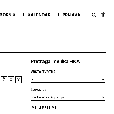
ZBORNIK
KALENDAR
PRIJAVA
Pretraga imenika HKA
VRSTA TVRTKE
Ž
X
Y
ŽUPANIJE
IME ILI PREZIME