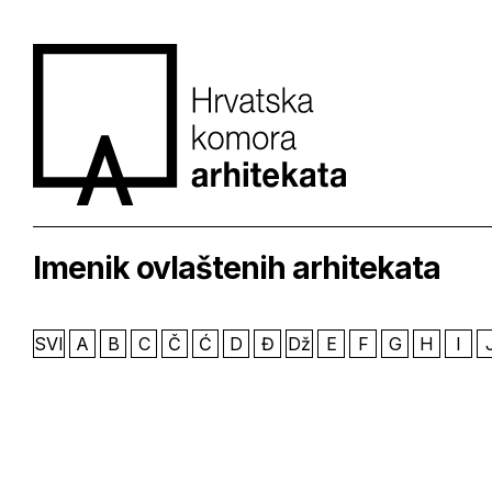
Imenik ovlaštenih arhitekata
SVI
A
B
C
Č
Ć
D
Đ
Dž
E
F
G
H
I