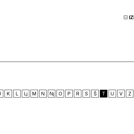
I
J
K
L
Lj
M
N
Nj
O
P
R
S
Š
T
U
V
Z