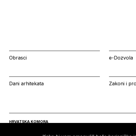
Obrasci
e-Dozvola
Dani arhitekata
Zakoni i pro
HRVATSKA KOMORA
ARHITEKATA
Ulica grada Vukovara 271
Tel: +385 (0)1 5508 - 410