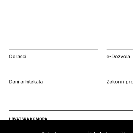
Obrasci
e-Dozvola
Dani arhitekata
Zakoni i pro
HRVATSKA KOMORA
ARHITEKATA
Ulica grada Vukovara 271
Tel: +385 (0)1 5508 - 410