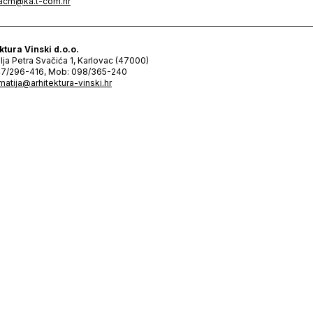
acm@ka.t-com.hr
ktura Vinski d.o.o.
alja Petra Svačića 1, Karlovac (47000)
47/296-416, Mob: 098/365-240
matija@arhitektura-vinski.hr