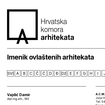
Imenik ovlaštenih arhitekata
SVI
A
B
C
Č
Ć
D
Đ
Dž
E
F
G
H
I
Vajdić Damir
A.C.M.
Jurja 
dipl.ing.arh., 180
Tel: 0