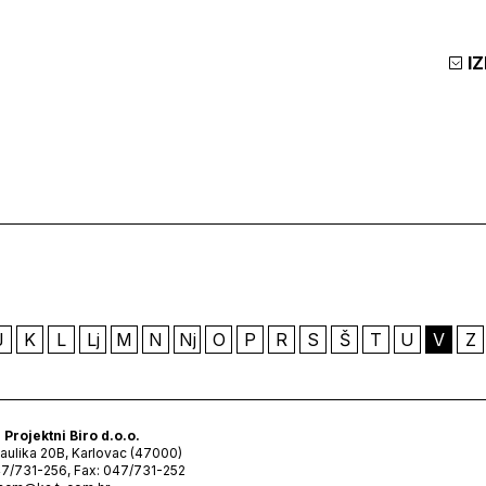
I
J
K
L
Lj
M
N
Nj
O
P
R
S
Š
T
U
V
Z
 Projektni Biro d.o.o.
Haulika 20B, Karlovac (47000)
47/731-256, Fax: 047/731-252