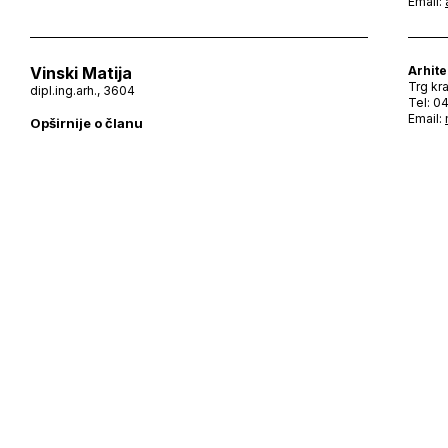
Email:
Vinski Matija
Arhite
Trg kr
dipl.ing.arh., 3604
Tel: 0
Email:
Opširnije o članu