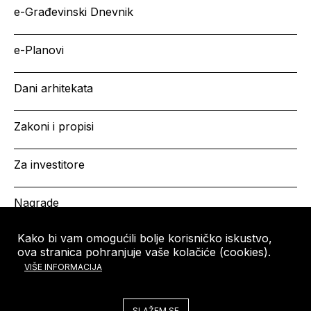
e-Građevinski Dnevnik
e-Planovi
Dani arhitekata
Zakoni i propisi
Za investitore
Nagrade
Kako bi vam omogućili bolje korisničko iskustvo,
ova stranica pohranjuje vaše kolačiće (cookies).
HRVATSKA KOMORA
Copyright © HKA 2026
VIŠE INFORMACIJA
ARHITEKATA
Ulica grada Vukovara 271
10000 Zagreb
SLAŽEM SE