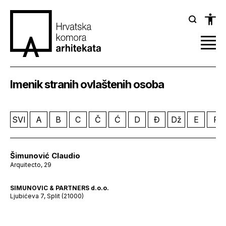
Imenik stranih ovlaštenih osoba
SVI
A
B
C
Č
Ć
D
Đ
Dž
E
F
Šimunović Claudio
Arquitecto, 29
SIMUNOVIC & PARTNERS d.o.o.
Ljubićeva 7, Split (21000)