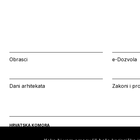
Obrasci
e-Dozvola
Dani arhitekata
Zakoni i pro
HRVATSKA KOMORA
ARHITEKATA
Ulica grada Vukovara 271
Tel: +385 (0)1 5508 - 410