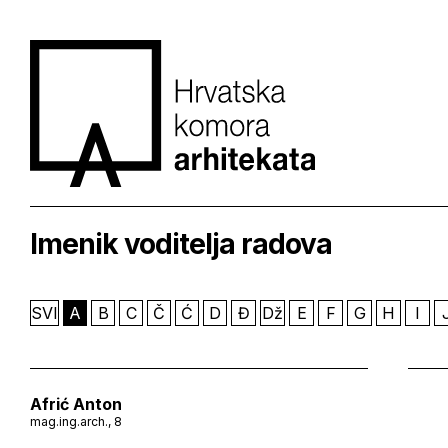
Imenik voditelja radova
SVI
A
B
C
Č
Ć
D
Đ
Dž
E
F
G
H
I
Afrić Anton
mag.ing.arch., 8