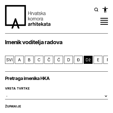
Imenik voditelja radova
SVI
A
B
C
Č
Ć
D
Đ
Dž
E
F
Pretraga imenika HKA
VRSTA TVRTKE
ŽUPANIJE