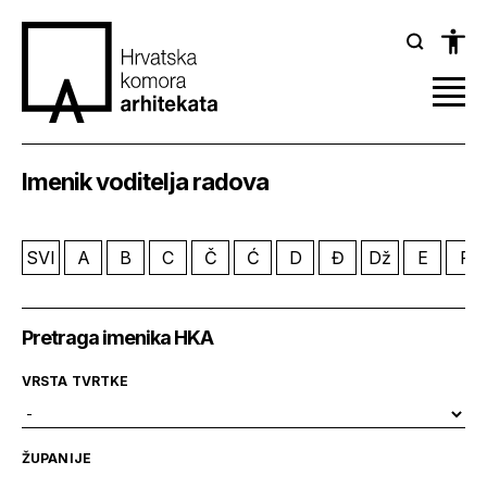
Imenik voditelja radova
SVI
A
B
C
Č
Ć
D
Đ
Dž
E
F
Pretraga imenika HKA
VRSTA TVRTKE
ŽUPANIJE