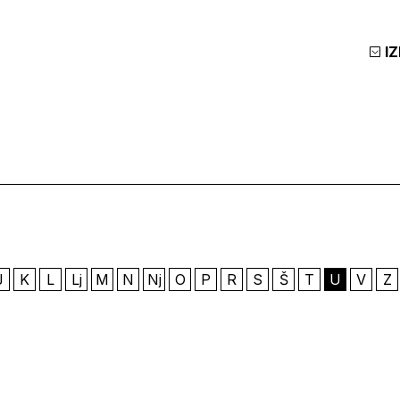
I
J
K
L
Lj
M
N
Nj
O
P
R
S
Š
T
U
V
Z