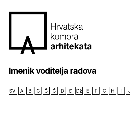
Imenik voditelja radova
SVI
A
B
C
Č
Ć
D
Đ
Dž
E
F
G
H
I