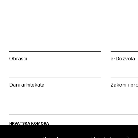
Obrasci
e-Dozvola
Dani arhitekata
Zakoni i pro
HRVATSKA KOMORA
ARHITEKATA
Ulica grada Vukovara 271
Tel: +385 (0)1 5508 - 410