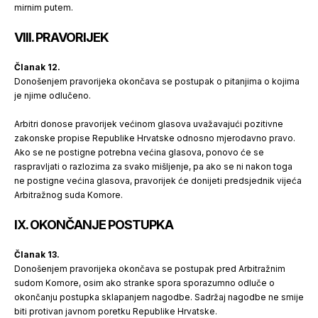
mirnim putem.
VIII. PRAVORIJEK
Članak 12.
Donošenjem pravorijeka okončava se postupak o pitanjima o kojima
je njime odlučeno.
Arbitri donose pravorijek većinom glasova uvažavajući pozitivne
zakonske propise Republike Hrvatske odnosno mjerodavno pravo.
Ako se ne postigne potrebna većina glasova, ponovo će se
raspravljati o razlozima za svako mišljenje, pa ako se ni nakon toga
ne postigne većina glasova, pravorijek će donijeti predsjednik vijeća
Arbitražnog suda Komore.
IX. OKONČANJE POSTUPKA
Članak 13.
Donošenjem pravorijeka okončava se postupak pred Arbitražnim
sudom Komore, osim ako stranke spora sporazumno odluče o
okončanju postupka sklapanjem nagodbe. Sadržaj nagodbe ne smije
biti protivan javnom poretku Republike Hrvatske.