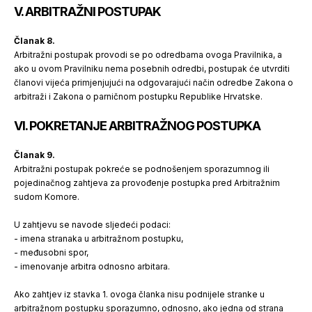
V. ARBITRAŽNI POSTUPAK
Članak 8.
Arbitražni postupak provodi se po odredbama ovoga Pravilnika, a
ako u ovom Pravilniku nema posebnih odredbi, postupak će utvrditi
članovi vijeća primjenjujući na odgovarajući način odredbe Zakona o
arbitraži i Zakona o parničnom postupku Republike Hrvatske.
VI. POKRETANJE ARBITRAŽNOG POSTUPKA
Članak 9.
Arbitražni postupak pokreće se podnošenjem sporazumnog ili
pojedinačnog zahtjeva za provođenje postupka pred Arbitražnim
sudom Komore.
U zahtjevu se navode sljedeći podaci:
- imena stranaka u arbitražnom postupku,
- međusobni spor,
- imenovanje arbitra odnosno arbitara.
Ako zahtjev iz stavka 1. ovoga članka nisu podnijele stranke u
arbitražnom postupku sporazumno, odnosno, ako jedna od strana