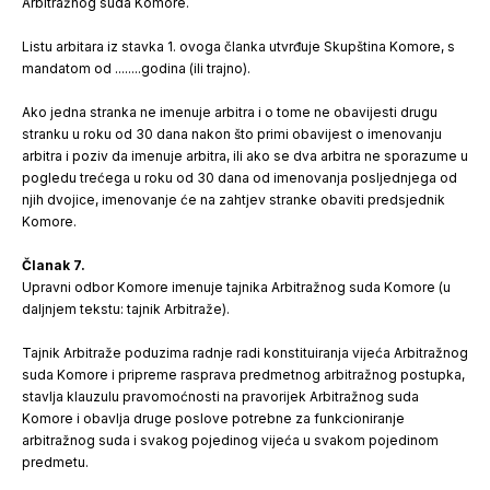
Arbitražnog suda Komore.
Listu arbitara iz stavka 1. ovoga članka utvrđuje Skupština Komore, s
mandatom od ........godina (ili trajno).
Ako jedna stranka ne imenuje arbitra i o tome ne obavijesti drugu
stranku u roku od 30 dana nakon što primi obavijest o imenovanju
arbitra i poziv da imenuje arbitra, ili ako se dva arbitra ne sporazume u
pogledu trećega u roku od 30 dana od imenovanja posljednjega od
njih dvojice, imenovanje će na zahtjev stranke obaviti predsjednik
Komore.
Članak 7.
Upravni odbor Komore imenuje tajnika Arbitražnog suda Komore (u
daljnjem tekstu: tajnik Arbitraže).
Tajnik Arbitraže poduzima radnje radi konstituiranja vijeća Arbitražnog
suda Komore i pripreme rasprava predmetnog arbitražnog postupka,
stavlja klauzulu pravomoćnosti na pravorijek Arbitražnog suda
Komore i obavlja druge poslove potrebne za funkcioniranje
arbitražnog suda i svakog pojedinog vijeća u svakom pojedinom
predmetu.