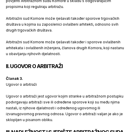
povjeriti Arbitražnom sudu Komore u skladu s odgovarajućim
propisima koji reguliraju arbitražu.
Arbitražni sud Komore može rješavati također sporove trgovačkih
društava u kojima su zaposlenici ovlašteni arhitekti, odnosno svih
drugih trgovačkih društava.
Arbitražni sud Komore može rješavati također i sporove ovlaštenih
arhitekata i ovlaštenih inženjera, članova drugih Komora, koji nastanu
u obavljanju njihovih djelatnosti.
II. UGOVOR O ARBITRAŽI
Članak 3.
Ugovor o arbitraži
Ugovor o arbitraži jest ugovor kojim stranke u arbitražnom postupku
podvrgavaju arbitraži sve ili određene sporove koji su među njima
nastali, iz njihove djelatnosti i određenog ugovornog ili
izvanugovornog pravnog odnosa. Ugovor o arbitraži valjan je ako je
sklopljen u pisanom obliku.