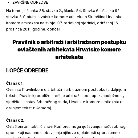
ZAVRŠNE ODREDBE
Na temelju članka 38. stavka 2., članka 54. Stavka 6. i članka 92.
stavka 2. Statuta Hrvatske komore arhitekata Skupština Hrvatske
komore arhitekata na svojoj 07. redovnoj sjednici, održanoj 16.
prosinca 2011. godine, donosi
Pravilnik o arbitraži i arbitražnom postupku
ovlaštenih arhitekata
Hrvatske komore
arhitekata
I. OPĆE ODREDBE
Članak 1.
Ovim se Pravilnikom o arbitraži i arbitražnom postupku (u daljnjem
tekstu: Pravilnik) pobliže uređuje arbitražni postupak, nadležnost,
sjedište i sastav Arbitražnog suda, Hrvatske komore arhitekata (u
daljnjem tekstu: Komora).
Članak 2.
Ovlašteni arhitekti, članovi Komore, mogu rješavanje međusobnog
spora koji nastane u obavljanju njihove djelatnosti sporazumno