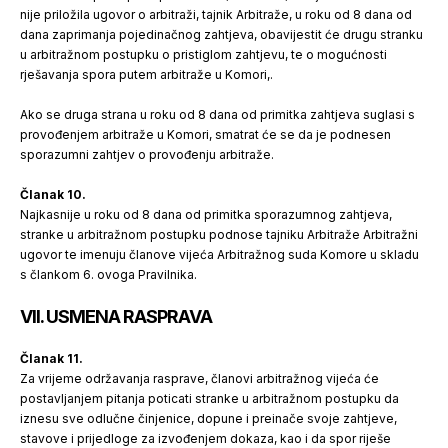
nije priložila ugovor o arbitraži, tajnik Arbitraže, u roku od 8 dana od
dana zaprimanja pojedinačnog zahtjeva, obavijestit će drugu stranku
u arbitražnom postupku o pristiglom zahtjevu, te o mogućnosti
rješavanja spora putem arbitraže u Komori,.
Ako se druga strana u roku od 8 dana od primitka zahtjeva suglasi s
provođenjem arbitraže u Komori, smatrat će se da je podnesen
sporazumni zahtjev o provođenju arbitraže.
Članak 10.
Najkasnije u roku od 8 dana od primitka sporazumnog zahtjeva,
stranke u arbitražnom postupku podnose tajniku Arbitraže Arbitražni
ugovor te imenuju članove vijeća Arbitražnog suda Komore u skladu
s člankom 6. ovoga Pravilnika.
VII. USMENA RASPRAVA
Članak 11.
Za vrijeme održavanja rasprave, članovi arbitražnog vijeća će
postavljanjem pitanja poticati stranke u arbitražnom postupku da
iznesu sve odlučne činjenice, dopune i preinače svoje zahtjeve,
stavove i prijedloge za izvođenjem dokaza, kao i da spor riješe