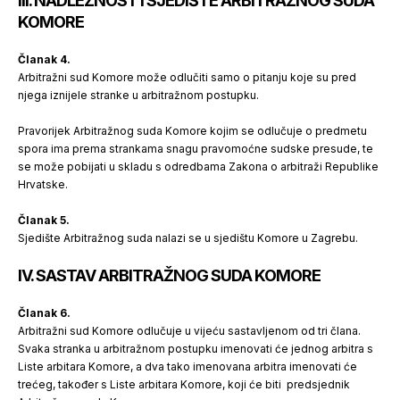
III. NADLEŽNOST I SJEDIŠTE ARBITRAŽNOG SUDA
KOMORE
Članak 4.
Arbitražni sud Komore može odlučiti samo o pitanju koje su pred
njega iznijele stranke u arbitražnom postupku.
Pravorijek Arbitražnog suda Komore kojim se odlučuje o predmetu
spora ima prema strankama snagu pravomoćne sudske presude, te
se može pobijati u skladu s odredbama Zakona o arbitraži Republike
Hrvatske.
Članak 5.
Sjedište Arbitražnog suda nalazi se u sjedištu Komore u Zagrebu.
IV. SASTAV ARBITRAŽNOG SUDA KOMORE
Članak 6.
Arbitražni sud Komore odlučuje u vijeću sastavljenom od tri člana.
Svaka stranka u arbitražnom postupku imenovati će jednog arbitra s
Liste arbitara Komore, a dva tako imenovana arbitra imenovati će
trećeg, također s Liste arbitara Komore, koji će biti predsjednik