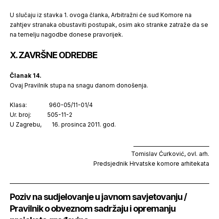
U slučaju iz stavka 1. ovoga članka, Arbitražni će sud Komore na
zahtjev stranaka obustaviti postupak, osim ako stranke zatraže da se
na temelju nagodbe donese pravorijek.
X. ZAVRŠNE ODREDBE
Članak 14.
Ovaj Pravilnik stupa na snagu danom donošenja.
Klasa: 960-05/11-01/4
Ur. broj: 505-11-2
U Zagrebu, 16. prosinca 2011. god.
_______________________________
Tomislav Ćurković, ovl. arh.
Predsjednik Hrvatske komore arhitekata
Poziv na sudjelovanje u javnom savjetovanju /
Pravilnik o obveznom sadržaju i opremanju