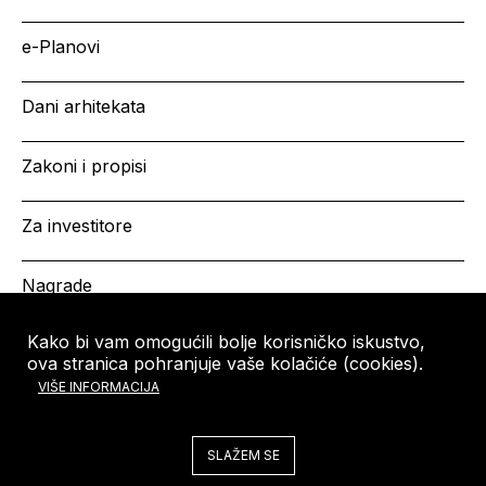
e-Planovi
Dani arhitekata
Zakoni i propisi
Za investitore
Nagrade
Kako bi vam omogućili bolje korisničko iskustvo,
ova stranica pohranjuje vaše kolačiće (cookies).
HRVATSKA KOMORA
Copyright © HKA 2026
VIŠE INFORMACIJA
ARHITEKATA
Ulica grada Vukovara 271
10000 Zagreb
SLAŽEM SE
Tel: +385 (0)1 5508 - 410
arhitekti@arhitekti-hka.hr