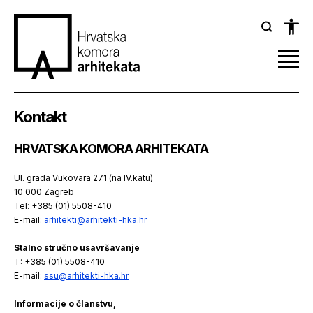
Kontakt
HRVATSKA KOMORA ARHITEKATA
Ul. grada Vukovara 271 (na IV.katu)
10 000 Zagreb
Tel: +385 (01) 5508-410
E-mail:
arhitekti@arhitekti-hka.hr
Stalno stručno usavršavanje
T: +385 (01) 5508-410
E-mail:
ssu@arhitekti-hka.hr
Informacije o članstvu,