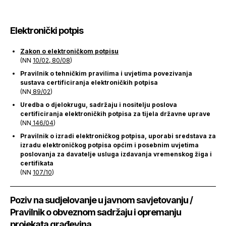
Elektronički potpis
Zakon o elektroničkom potpisu
(NN
10/02
,
80/08
)
Pravilnik o tehničkim pravilima i uvjetima povezivanja
sustava certificiranja elektroničkih potpisa
(NN
89/02
)
Uredba o djelokrugu, sadržaju i nositelju poslova
certificiranja elektroničkih potpisa za tijela državne uprave
(NN
146/04
)
Pravilnik o izradi elektroničkog potpisa, uporabi sredstava za
izradu elektroničkog potpisa općim i posebnim uvjetima
poslovanja za davatelje usluga izdavanja vremenskog žiga i
certifikata
(NN
107/10
)
Poziv na sudjelovanje u javnom savjetovanju /
Pravilnik o obveznom sadržaju i opremanju
projekata građevina...