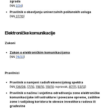
zgrada
(NN
2/24
)
Pravilnik o obavljanju univerzalnih poštanskih usluga
(NN
37/10
)
Elektroničke komunikacije
Zakoni
Zakon o elektroničkim komunikacijama
(NN
76/22
)
Pravilnici
Pravilnik o namjeni radiofrekvencijskog spektra
(NN
136/08
,
17/10
,
118/10
,
119/10
-ispravak,
87/11
,
53/12
)
Pravilnik o načinu i uvjetima određivanja zone elektroničke
komunikacijske infrastrukture i povezane opreme, zaštitne
zone i radijskog koridora te obveze investitora radova ili
građevine