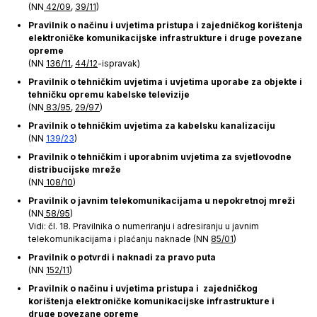
(NN
42/09
,
39/11
)
Pravilnik o načinu i uvjetima pristupa i zajedničkog korištenja
elektroničke komunikacijske infrastrukture i druge povezane
opreme
(NN
136/11
,
44/12
-ispravak)
Pravilnik o tehničkim uvjetima i uvjetima uporabe za objekte i
tehničku opremu kabelske televizije
(NN
83/95
,
29/97
)
Pravilnik o tehničkim uvjetima za kabelsku kanalizaciju
(NN
139/23
)
Pravilnik o tehničkim i uporabnim uvjetima za svjetlovodne
distribucijske mreže
(NN
108/10
)
Pravilnik o javnim telekomunikacijama u nepokretnoj mreži
(NN
58/95
)
Vidi: čl. 18. Pravilnika o numeriranju i adresiranju u javnim
telekomunikacijama i plaćanju naknade (NN
85/01
)
Pravilnik o potvrdi i naknadi za pravo puta
(NN
152/11
)
Pravilnik o načinu i uvjetima pristupa i zajedničkog
korištenja elektroničke komunikacijske infrastrukture i
druge povezane opreme