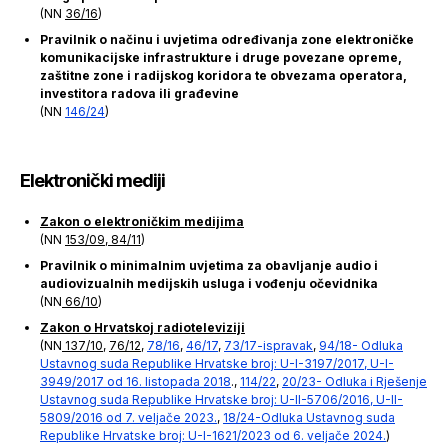
(NN
36/16
)
Pravilnik o načinu i uvjetima određivanja zone elektroničke
komunikacijske infrastrukture i druge povezane opreme,
zaštitne zone i radijskog koridora te obvezama operatora,
investitora radova ili građevine
(NN
146/24
)
Elektronički mediji
Zakon o elektroničkim medijima
(NN
153/09
,
84/11
)
Pravilnik o minimalnim uvjetima za obavljanje audio i
audiovizualnih medijskih usluga i vođenju očevidnika
(NN
66/10
)
Zakon o Hrvatskoj radioteleviziji
(NN
137/10
,
76/12
,
78/16
,
46/17
,
73/17-ispravak
,
94/18- Odluka
Ustavnog suda Republike Hrvatske broj: U-I-3197/2017, U-I-
3949/2017 od 16. listopada 2018
.,
114/22
,
20/23- Odluka i Rješenje
Ustavnog suda Republike Hrvatske broj: U-II-5706/2016, U-II-
5809/2016 od 7. veljače 2023.
,
18/24-Odluka Ustavnog suda
Republike Hrvatske broj: U-I-1621/2023 od 6. veljače 2024.
)