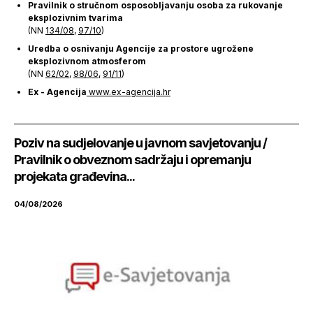
Pravilnik o stručnom osposobljavanju osoba za rukovanje
eksplozivnim tvarima
(NN
134/08
,
97/10
)
Uredba o osnivanju Agencije za prostore ugrožene
eksplozivnom atmosferom
(NN
62/02
,
98/06
,
91/11
)
Ex - Agencija
www.ex-agencija.hr
Poziv na sudjelovanje u javnom savjetovanju /
Pravilnik o obveznom sadržaju i opremanju
projekata građevina...
04/08/2026