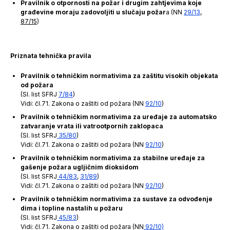
Pravilnik o otpornosti na požar i drugim zahtjevima koje
građevine moraju zadovoljiti u slučaju požar
a (NN
29/13
,
87/15
)
Priznata tehnička pravila
Pravilnik o tehničkim normativima za zaštitu visokih objekata
od požara
(Sl. list SFRJ
7/84
)
Vidi: čl.71. Zakona o zaštiti od požara (NN
92/10
)
Pravilnik o tehničkim normativima za uređaje za automatsko
zatvaranje vrata ili vatrootpornih zaklopaca
(Sl. list SFRJ
35/80
)
Vidi: čl.71. Zakona o zaštiti od požara (NN
92/10
)
Pravilnik o tehničkim normativima za stabilne uređaje za
gašenje požara ugljičnim dioksidom
(Sl. list SFRJ
44/83
,
31/89
)
Vidi: čl.71. Zakona o zaštiti od požara (NN
92/10
)
Pravilnik o tehničkim normativima za sustave za odvođenje
dima i topline nastalih u požaru
(Sl. list SFRJ
45/83
)
Vidi: čl.71. Zakona o zaštiti od požara (NN
92/10)