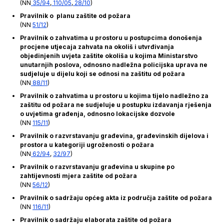
(NN
35/94
,
110/05
,
28/10
)
Pravilnik o planu zaštite od požara
(NN
51/12
)
Pravilnik o zahvatima u prostoru u postupcima donošenja
procjene utjecaja zahvata na okoliš i utvrđivanja
objedinjenih uvjeta zaštite okoliša u kojima Ministarstvo
unutarnjih poslova, odnosno nadležna policijska uprava ne
sudjeluje u dijelu koji se odnosi na zaštitu od požara
(NN
88/11
)
Pravilnik o zahvatima u prostoru u kojima tijelo nadležno za
zaštitu od požara ne sudjeluje u postupku izdavanja rješenja
o uvjetima građenja, odnosno lokacijske dozvole
(NN
115/11
)
Pravilnik o razvrstavanju građevina, građevinskih dijelova i
prostora u kategoriji ugroženosti o požara
(NN
62/94
,
32/97
)
Pravilnik o razvrstavanju građevina u skupine po
zahtijevnosti mjera zaštite od požara
(NN
56/12
)
Pravilnik o sadržaju općeg akta iz područja zaštite od požara
(NN
116/11
)
Pravilnik o sadržaju elaborata zaštite od požara