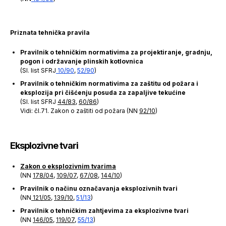
Priznata tehnička pravila
Pravilnik o tehničkim normativima za projektiranje, gradnju,
pogon i održavanje plinskih kotlovnica
(Sl. list SFRJ
10/90
,
52/90
)
Pravilnik o tehničkim normativima za zaštitu od požara i
eksplozija pri čišćenju posuda za zapaljive tekućine
(Sl. list SFRJ
44/83
,
60/86
)
Vidi: čl.71. Zakon o zaštiti od požara (NN
92/10
)
Eksplozivne tvari
Zakon o eksplozivnim tvarima
(NN
178/04
,
109/07
,
67/08
,
144/10
)
Pravilnik o načinu označavanja eksplozivnih tvari
(NN
121/05
,
139/10
,
51/13
)
Pravilnik o tehničkim zahtjevima za eksplozivne tvari
(NN
146/05
,
119/07
,
55/13
)