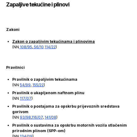
Zapaljive tekućine i plinovi
Zakoni
Zakon o zapaljivim tekućinama i plinovima
(NN
108/95
,
56/10
114/22
)
Pravilnici
Pravilnik o zapaljivim tekućinama
(NN
54/99
,
155/22
)
Pravilnik o ukapljenom naftnom plinu
(NN
117/07
)
Pravilnik o postajama za opskrbu prijevoznih sredstava
gorivom
(NN
93/98
,
116/07
,
141/08
)
Pravilnik o sustavima za opskrbu motornih vozila stlačenim
prirodnim plinom (SPP-om)
(NN
134/09
)