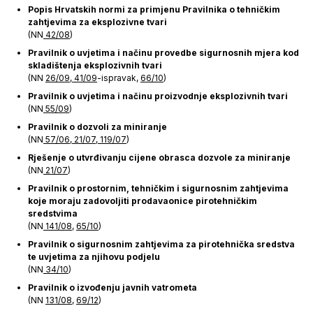
Popis Hrvatskih normi za primjenu Pravilnika o tehničkim
zahtjevima za eksplozivne tvari
(NN
42/08
)
Pravilnik o uvjetima i načinu provedbe sigurnosnih mjera kod
skladištenja eksplozivnih tvari
(NN
26/09
,
41/09
-ispravak,
66/10
)
Pravilnik o uvjetima i načinu proizvodnje eksplozivnih tvari
(NN
55/09
)
Pravilnik o dozvoli za miniranje
(NN
57/06
,
21/07
,
119/07
)
Rješenje o utvrđivanju cijene obrasca dozvole za miniranje
(NN
21/07
)
Pravilnik o prostornim, tehničkim i sigurnosnim zahtjevima
koje moraju zadovoljiti prodavaonice pirotehničkim
sredstvima
(NN
141/08,
65/10
)
Pravilnik o sigurnosnim zahtjevima za pirotehnička sredstva
te uvjetima za njihovu podjelu
(NN
34/10
)
Pravilnik o izvođenju javnih vatrometa
(NN
131/08
,
69/12
)