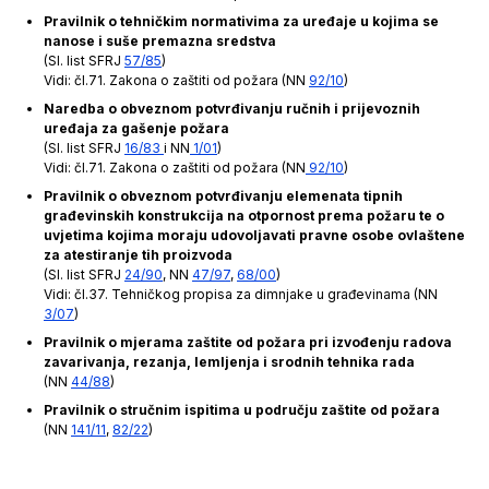
Pravilnik o tehničkim normativima za uređaje u kojima se
nanose i suše premazna sredstva
(Sl. list SFRJ
57/85
)
Vidi: čl.71. Zakona o zaštiti od požara (NN
92/10
)
Naredba o obveznom potvrđivanju ručnih i prijevoznih
uređaja za gašenje požara
(Sl. list SFRJ
16/83
i NN
1/01
)
Vidi: čl.71. Zakona o zaštiti od požara (NN
92/10
)
Pravilnik o obveznom potvrđivanju elemenata tipnih
građevinskih konstrukcija na otpornost prema požaru te o
uvjetima kojima moraju udovoljavati pravne osobe ovlaštene
za atestiranje tih proizvoda
(Sl. list SFRJ
24/90
, NN
47/97
,
68/00
)
Vidi: čl.37. Tehničkog propisa za dimnjake u građevinama (NN
3/07
)
Pravilnik o mjerama zaštite od požara pri izvođenju radova
zavarivanja, rezanja, lemljenja i srodnih tehnika rada
(NN
44/88
)
Pravilnik o stručnim ispitima u području zaštite od požara
(NN
141/11
,
82/22
)