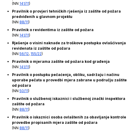
(NN
141/11
)
Pravilnik o provjeri tehničkih rješenja iz zaštite od požara
predviđenih u glavnom projektu
(NN
88/11
)
Pravilnik o revidentima iz zaštite od požara
(NN
141/11
)
Rješenje o visini naknade za troškove postupka ovlašćivanja
revidenata iz zaštite od požara
(NN
56/12
,
155/22
)
Pravilnik o mjerama zaštite od požara kod građenja
(NN
141/11
)
Pravilnik o postupku pečaćenja, obliku, sadržaju i načinu
uporabe pečata u provedbi mjera zabrane u području zaštite
od požara
(NN
50/11
)
Pravilnik o službenoj iskaznici i službenoj znački inspektora
zaštite od požara
(NN
88/11
)
Pravilnik o iskaznici osoba ovlaštenih za obavljanje kontrole
provedbe propisanih mjera zaštite od požara
(NN
88/11
)