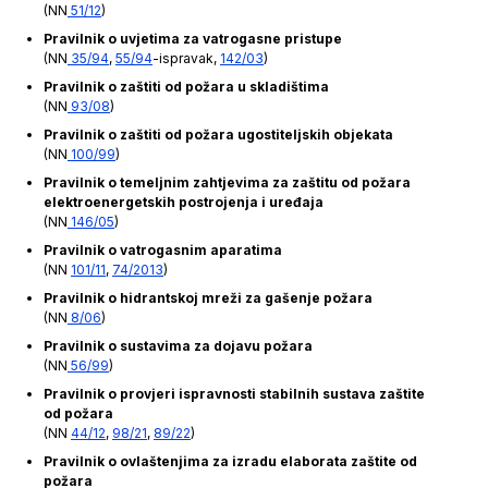
(NN
51/12
)
Pravilnik o uvjetima za vatrogasne pristupe
(NN
35/94
,
55/94
-ispravak,
142/03
)
Pravilnik o zaštiti od požara u skladištima
(NN
93/08
)
Pravilnik o zaštiti od požara ugostiteljskih objekata
(NN
100/99
)
Pravilnik o temeljnim zahtjevima za zaštitu od požara
elektroenergetskih postrojenja i uređaja
(NN
146/05
)
Pravilnik o vatrogasnim aparatima
(NN
101/11
,
74/2013
)
Pravilnik o hidrantskoj mreži za gašenje požara
(NN
8/06
)
Pravilnik o sustavima za dojavu požara
(NN
56/99
)
Pravilnik o provjeri ispravnosti stabilnih sustava zaštite
od požara
(NN
44/12
,
98/21
,
89/22
)
Pravilnik o ovlaštenjima za izradu elaborata zaštite od
požara