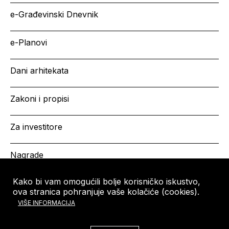
e-Građevinski Dnevnik
e-Planovi
Dani arhitekata
Zakoni i propisi
Za investitore
Nagrade
Kako bi vam omogućili bolje korisničko iskustvo,
ova stranica pohranjuje vaše kolačiće (cookies).
HRVATSKA KOMORA
Copyright © HKA 2026
VIŠE INFORMACIJA
ARHITEKATA
Ulica grada Vukovara 271
10000 Zagreb