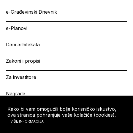
e-Građevinski Dnevnik
e-Planovi
Dani arhitekata
Zakoni i propisi
Za investitore
Nagrade
Kako bi vam omogućili bolje korisničko iskustvo,
ova stranica pohranjuje vaše kolačiće (cookies).
HRVATSKA KOMORA
Copyright © HKA 2026
VIŠE INFORMACIJA
ARHITEKATA
Ulica grada Vukovara 271
10000 Zagreb