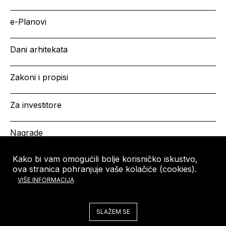
e-Planovi
Dani arhitekata
Zakoni i propisi
Za investitore
Nagrade
Kako bi vam omogućili bolje korisničko iskustvo,
ova stranica pohranjuje vaše kolačiće (cookies).
HRVATSKA KOMORA
Copyright © HKA 2026
VIŠE INFORMACIJA
ARHITEKATA
Ulica grada Vukovara 271
10000 Zagreb
SLAŽEM SE
Tel: +385 (0)1 5508 - 410
arhitekti@arhitekti-hka.hr