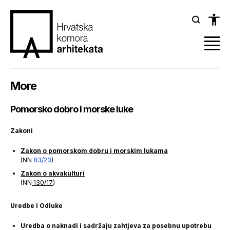
More
Pomorsko dobro i morske luke
Zakoni
Zakon o pomorskom dobru i morskim lukama
(NN
83/23
)
Zakon o akvakulturi
(NN
130/17
)
Uredbe i Odluke
Uredba o naknadi i sadržaju zahtjeva za posebnu upotrebu