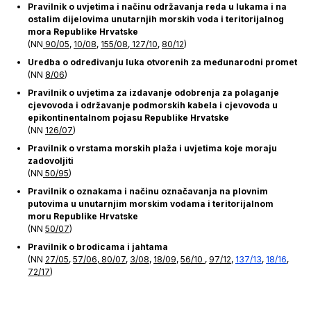
Pravilnik o uvjetima i načinu održavanja reda u lukama i na
ostalim dijelovima unutarnjih morskih voda i teritorijalnog
mora Republike Hrvatske
(NN
90/05
,
10/08
,
155/08
,
127/10
,
80/12
)
Uredba o određivanju luka otvorenih za međunarodni promet
(NN
8/06
)
Pravilnik o uvjetima za izdavanje odobrenja za polaganje
cjevovoda i održavanje podmorskih kabela i cjevovoda u
epikontinentalnom pojasu Republike Hrvatske
(NN
126/07
)
Pravilnik o vrstama morskih plaža i uvjetima koje moraju
zadovoljiti
(NN
50/95
)
Pravilnik o oznakama i načinu označavanja na plovnim
putovima u unutarnjim morskim vodama i teritorijalnom
moru Republike Hrvatske
(NN
50/07
)
Pravilnik o brodicama i jahtama
(NN
27/05
,
57/06
,
80/07
,
3/08
,
18/09
,
56/10
,
97/12
,
137/13
,
18/16
,
72/17
)