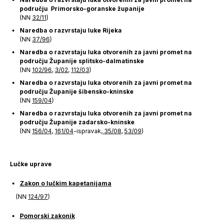
području Primorsko-goranske županije
(NN
32/11
)
Naredba o razvrstaju luke Rijeka
(NN
37/96
)
Naredba o razvrstaju luka otvorenih za javni promet na
području Županije splitsko-dalmatinske
(NN
102/96
,
3/02
,
112/03
)
Naredba o razvrstaju luka otvorenih za javni promet na
području Županije šibensko-kninske
(NN
159/04
)
Naredba o razvrstaju luka otvorenih za javni promet na
području Županije zadarsko-kninske
(NN
156/04
,
161/04
-ispravak,
35/08
,
53/09
)
Lučke uprave
Zakon o lučkim kapetanijama
(NN
124/97
)
Pomorski zakonik