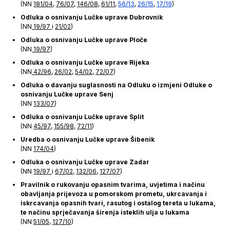
(NN
181/04
,
76/07
,
146/08
,
61/11
,
56/13
,
26/15
,
17/19
)
Odluka o osnivanju Lučke uprave Dubrovnik
(NN
19/97
i
21/02
)
Odluka o osnivanju Lučke uprave Ploče
(NN
19/97
)
Odluka o osnivanju Lučke uprave Rijeka
(NN
42/96
,
26/02
,
54/02
,
72/07
)
Odluka o davanju suglasnosti na Odluku o izmjeni Odluke o
osnivanju Lučke uprave Senj
(NN
133/07
)
Odluka o osnivanju Lučke uprave Split
(NN
45/97
,
155/98
,
72/11
)
Uredba o osnivanju Lučke uprave Šibenik
(NN
174/04
)
Odluka o osnivanju Lučke uprave Zadar
(NN
19/97
i
67/02
,
132/06
,
127/07
)
Pravilnik o rukovanju opasnim tvarima, uvjetima i načinu
obavljanja prijevoza u pomorskom prometu, ukrcavanja i
iskrcavanja opasnih tvari, rasutog i ostalog tereta u lukama,
te načinu sprječavanja širenja isteklih ulja u lukama
(NN
51/05
,
127/10
)