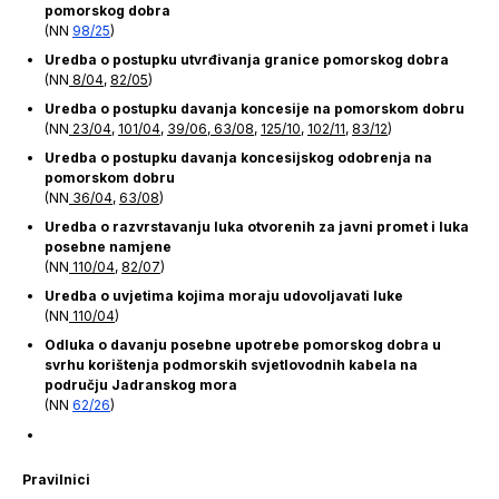
pomorskog dobra
(NN
98/25
)
Uredba o postupku utvrđivanja granice pomorskog dobra
(NN
8/04
,
82/05
)
Uredba o postupku davanja koncesije na pomorskom dobru
(NN
23/04
,
101/04
,
39/06
,
63/08
,
125/10
,
102/11
,
83/12
)
Uredba o postupku davanja koncesijskog odobrenja na
pomorskom dobru
(NN
36/04
,
63/08
)
Uredba o razvrstavanju luka otvorenih za javni promet i luka
posebne namjene
(NN
110/04
,
82/07
)
Uredba o uvjetima kojima moraju udovoljavati luke
(NN
110/04
)
Odluka o davanju posebne upotrebe pomorskog dobra u
svrhu korištenja podmorskih svjetlovodnih kabela na
području Jadranskog mora
(NN
62/26
)
Pravilnici