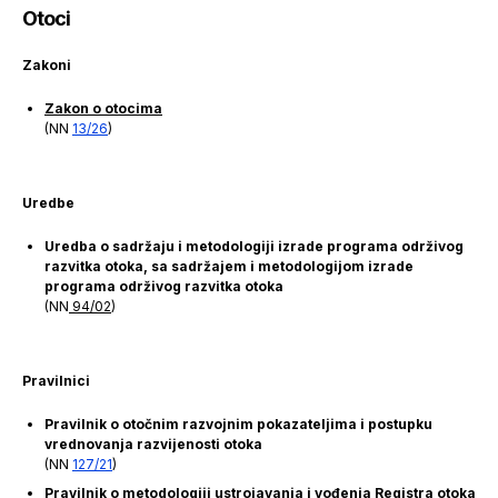
Otoci
Zakoni
Zakon o otocima
(NN
13/26
)
Uredbe
Uredba o sadržaju i metodologiji izrade programa održivog
razvitka otoka, sa sadržajem i metodologijom izrade
programa održivog razvitka otoka
(NN
94/02
)
Pravilnici
Pravilnik o otočnim razvojnim pokazateljima i postupku
vrednovanja razvijenosti otoka
(NN
127/21
)
Pravilnik o metodologiji ustrojavanja i vođenja Registra otoka