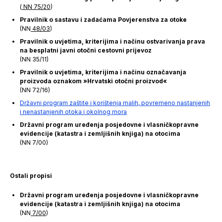
(
NN 75/20
)
Pravilnik o sastavu i zadaćama Povjerenstva za otoke
(NN
48/03
)
Pravilnik o uvjetima, kriterijima i načinu ostvarivanja prava
na besplatni javni otočni cestovni prijevoz
(NN 35/11)
Pravilnik o uvjetima, kriterijima i načinu označavanja
proizvoda oznakom »Hrvatski otočni proizvod«
(NN 72/16)
Državni program zaštite i korištenja malih, povremeno nastanjenih
i nenastanjenih otoka i okolnog mora
Državni program uređenja posjedovne i vlasničkopravne
evidencije (katastra i zemljišnih knjiga) na otocima
(NN 7/00)
Ostali propisi
Državni program uređenja posjedovne i vlasničkopravne
evidencije (katastra i zemljišnih knjiga) na otocima
(NN
7/00
)