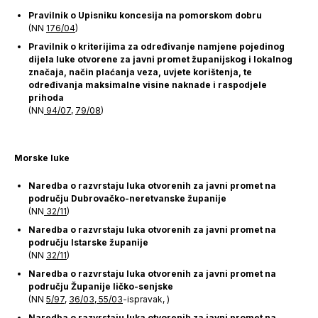
Pravilnik o Upisniku koncesija na pomorskom dobru
(NN
176/04
)
Pravilnik o kriterijima za određivanje namjene pojedinog
dijela luke otvorene za javni promet županijskog i lokalnog
značaja, način plaćanja veza, uvjete korištenja, te
određivanja maksimalne visine naknade i raspodjele
prihoda
(NN
94/07
,
79/08
)
Morske luke
Naredba o razvrstaju luka otvorenih za javni promet na
području Dubrovačko-neretvanske županije
(NN
32/11
)
Naredba o razvrstaju luka otvorenih za javni promet na
području Istarske županije
(NN
32/11
)
Naredba o razvrstaju luka otvorenih za javni promet na
području Županije ličko-senjske
(NN
5/97
,
36/03
,
55/03
-ispravak, )
Naredba o razvrstaju luka otvorenih za javni promet na