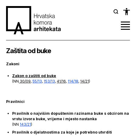
Zaštita od buke
Zakoni
Zakon o zaštiti od buke
(NN
30/09
,
55/13
,
153/13
,
41/16
,
114/18
,
14/21
)
Pravilnici
Pravilnik o najvišim dopuštenim razinama buke s obzirom na
vrstu izvora buke, vrijeme i mjesto nastanka
(NN
143/21
)
Pravilnik o djelatnostima za koje je potrebno utvrditi