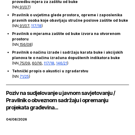
provedbu mjera za zaštitu od buke
(NN
91/07
)
Pravilnik o uvjetima glede prostora, opreme i zaposlenika
pravnih osoba koje obavljaju stručne poslove zaštite od buke
(NN
91/07
,
117/18
)
Pravilnik o mjerama zaštite od buke izvora na otvorenom
prostoru
(NN
156/08
)
Pravilnik o načinu izrade i sadržaju karata buke i akcijskih
planova te o načinu izračuna dopuštenih indikatora buke
(NN
75/09
,
60/16
,
117/18
,
146/21
)
Tehnički propis o akustici u zgradarstvu
(NN
71/25
)
Poziv na sudjelovanje u javnom savjetovanju /
Pravilnik o obveznom sadržaju i opremanju
projekata građevina...
04/08/2026