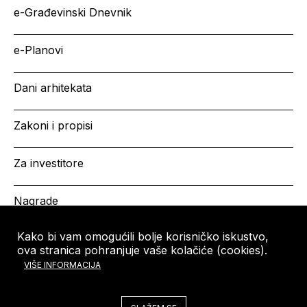
e-Građevinski Dnevnik
e-Planovi
Dani arhitekata
Zakoni i propisi
Za investitore
Nagrade
Kako bi vam omogućili bolje korisničko iskustvo,
ova stranica pohranjuje vaše kolačiće (cookies).
HRVATSKA KOMORA
Copyright © HKA 2026
VIŠE INFORMACIJA
ARHITEKATA
Ulica grada Vukovara 271
10000 Zagreb