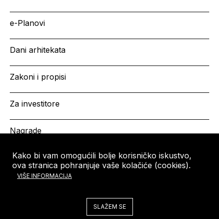
e-Planovi
Dani arhitekata
Zakoni i propisi
Za investitore
Nagrade
Kako bi vam omogućili bolje korisničko iskustvo,
ova stranica pohranjuje vaše kolačiće (cookies).
HRVATSKA KOMORA
Copyright © HKA 2026
VIŠE INFORMACIJA
ARHITEKATA
Ulica grada Vukovara 271
10000 Zagreb
SLAŽEM SE
Tel: +385 (0)1 5508 - 410
arhitekti@arhitekti-hka.hr