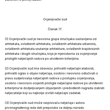
Ocjenjivački sud
Članak 17.
(1) Ocjenjivački sud je neovisna grupa stručnjaka sastavljena od
arhitekata, ovlaštenih arhitekata, ovlaštenih arhitekata urbanista,
ovlaštenih arhitekata unutarnje arhitekture, ovlaštenih krajobraznih
arhitekata i drugih stručnjaka, koja je mjerodavna za ocjenjivanje
pristiglih natječajnih radova po utvrđenim kriterijima.
(2) Ocjenjivački sud ima obavezu: prihvatiti natječajni elaborat,
prihvatiti oglas o objavi natječaja, osobno i neovisno odlučivati o
pravu sudjelovanja natječajnih radova u postupku ocjenjivanja,
osobno i neovisno ocijeniti pristigle natječajne radove po utvrđenim
kriterijima te dodjeljivanjem objavljenih i predviđenih nagrada izabrati
natjecatelje koji su najbolje izvršili natječajni zadatak.
(3) Ocjenjivački sud može raspisivaču natječaja i autoru
prvonagrađenog rada dati preporuke za daljnju razradu