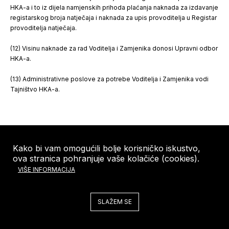
HKA-a i to iz dijela namjenskih prihoda plaćanja naknada za izdavanje
registarskog broja natječaja i naknada za upis provoditelja u Registar
provoditelja natječaja.
(12) Visinu naknade za rad Voditelja i Zamjenika donosi Upravni odbor
HKA-a.
(13) Administrativne poslove za potrebe Voditelja i Zamjenika vodi
Tajništvo HKA-a.
III. PODJELA NATJEČAJA
Kako bi vam omogućili bolje korisničko iskustvo,
Članak 22.
ova stranica pohranjuje vaše kolačiće (cookies).
VIŠE INFORMACIJA
(1) Natječaji se dijele po stupnju složenosti, pravu na sudjelovanje,
cilju i stupnju provedbe.
(2) Stupanj složenosti, pravo na sudjelovanje, cilj i stupanj provedbe
SLAŽEM SE
natječaja utvrđuju zajedno izrađivač natječajnog elaborata, raspisivač
i provoditelj, u skladu s ovim Pravilnikom i s Pravilnikom o standardu