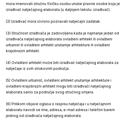
mora imenovati stručnu fizičku osobu unutar pravne osobe koja je
izrađivač natječajnog elaborata (u daljnjem tekstu: izrađivač).
(2) Izrađivač mora izvrsno poznavati natječajni zadatak.
(3) Stručnost izrađivača je zadovoljena kada je najmanje jedan od
izrađivača natječajnog elaborata ovlašteni arhitekt ili ovlašteni
urbanist ili ovlašteni arhitekt unutarnje arhitekture ili ovlašteni
krajobrazni arhitekt.
(4) Ovlašteni arhitekt može biti izrađivač natječajnog elaborata za
natječaje iz svih strukovnih područja.
(5) Ovlašteni urbanist, ovlašteni arhitekt unutarnje arhitekture i
ovlašteni krajobrazni arhitekt mogu biti izrađivači natječajnog
elaborata samo za područje svog stručnog smjera.
(6) Prilikom objave oglasa o raspisu natječaja i u natječajnom
elaboratu navodi se ime, adresa, e-mail adresa i telefon barem
jednog od izrađivača natječajnog elaborata.