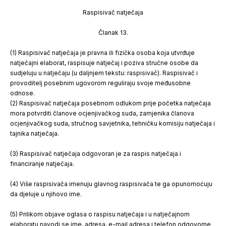
Raspisivač natječaja
Članak 13.
(1) Raspisivač natječaja je pravna ili fizička osoba koja utvrđuje
natječajni elaborat, raspisuje natječaj i poziva stručne osobe da
sudjeluju u natječaju (u daljnjem tekstu: raspisivač). Raspisivač i
provoditelj posebnim ugovorom reguliraju svoje međusobne
odnose.
(2) Raspisivač natječaja posebnom odlukom prije početka natječaja
mora potvrditi članove ocjenjivačkog suda, zamjenika članova
ocjenjivačkog suda, stručnog savjetnika, tehničku komisiju natječaja i
tajnika natječaja.
(3) Raspisivač natječaja odgovoran je za raspis natječaja i
financiranje natječaja.
(4) Više raspisivača imenuju glavnog raspisivača te ga opunomoćuju
da djeluje u njihovo ime.
(5) Prilikom objave oglasa o raspisu natječaja i u natječajnom
elaboratu navodi se ime, adresa, e-mail adresa i telefon odgovorne