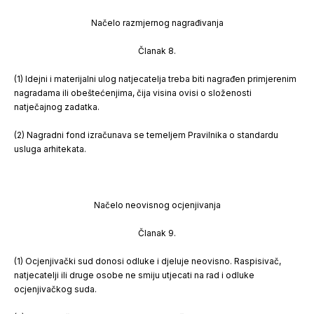
Načelo razmjernog nagrađivanja
Članak 8.
(1) Idejni i materijalni ulog natjecatelja treba biti nagrađen primjerenim
nagradama ili obeštećenjima, čija visina ovisi o složenosti
natječajnog zadatka.
(2) Nagradni fond izračunava se temeljem Pravilnika o standardu
usluga arhitekata.
Načelo neovisnog ocjenjivanja
Članak 9.
(1) Ocjenjivački sud donosi odluke i djeluje neovisno. Raspisivač,
natjecatelji ili druge osobe ne smiju utjecati na rad i odluke
ocjenjivačkog suda.