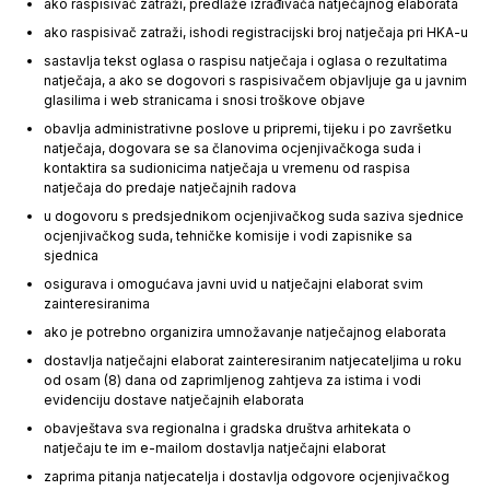
ako raspisivač zatraži, predlaže izrađivača natječajnog elaborata
ako raspisivač zatraži, ishodi registracijski broj natječaja pri HKA-u
sastavlja tekst oglasa o raspisu natječaja i oglasa o rezultatima
natječaja, a ako se dogovori s raspisivačem objavljuje ga u javnim
glasilima i web stranicama i snosi troškove objave
obavlja administrativne poslove u pripremi, tijeku i po završetku
natječaja, dogovara se sa članovima ocjenjivačkoga suda i
kontaktira sa sudionicima natječaja u vremenu od raspisa
natječaja do predaje natječajnih radova
u dogovoru s predsjednikom ocjenjivačkog suda saziva sjednice
ocjenjivačkog suda, tehničke komisije i vodi zapisnike sa
sjednica
osigurava i omogućava javni uvid u natječajni elaborat svim
zainteresiranima
ako je potrebno organizira umnožavanje natječajnog elaborata
dostavlja natječajni elaborat zainteresiranim natjecateljima u roku
od osam (8) dana od zaprimljenog zahtjeva za istima i vodi
evidenciju dostave natječajnih elaborata
obavještava sva regionalna i gradska društva arhitekata o
natječaju te im e-mailom dostavlja natječajni elaborat
zaprima pitanja natjecatelja i dostavlja odgovore ocjenjivačkog