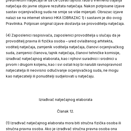
predmetom natječaja te da će čuvati tajnost rada u vremenu trajanja
natječaja do javne objave rezultata natječaja. Nakon potpisane izjave
sastav ocjenjivačkog suda ne smije se više mijenjati. Obrazac izjave
nalazi se na internet stranici HKA (OBRAZAC 1) i sastavni je dio ovog
Pravilnika. Potpisan original izjave dostavlja se
provoditelju natječaja.
(4) Zaposlenici raspisivača, zaposlenici provoditelja u slučaju da je
provoditelj pravna ili fizička osoba – ured ovlaštenog arhitekta,
voditelj natječaja, zamjenik voditelja natječaja, članovi ocjenjivačkog
suda, zamjenici članova, tajnik natječaja, članovi tehničke komisije,
izrađivač natječajnog elaborata, kao i njihovi suradnici i srodnici u
prvom i drugom koljenu, kao i svi ostali koji bi narušili ravnopravnost
natjecatelja ili neovisno odlučivanje ocjenjivačkog suda, ne mogu
kao natjecatelji ili ponuditelji sudjelovati u natječaju.
Izrađivač natječajnog elaborata
Članak 12.
(1) Izrađivač natječajnog elaborata mora biti stručna fizička osoba ili
stručna pravna osoba. Ako je izrađivač stručna pravna osoba ona