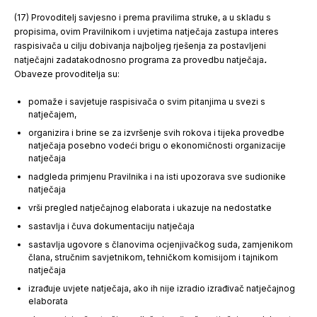
(17) Provoditelj savjesno i prema pravilima struke, a u skladu s
propisima, ovim Pravilnikom i uvjetima natječaja zastupa interes
raspisivača u cilju dobivanja najboljeg rješenja za postavljeni
natječajni zadatakodnosno programa za provedbu natječaja
.
Obaveze provoditelja su:
pomaže i savjetuje raspisivača o svim pitanjima u svezi s
natječajem,
organizira i brine se za izvršenje svih rokova i tijeka provedbe
natječaja posebno vodeći brigu o ekonomičnosti organizacije
natječaja
nadgleda primjenu Pravilnika i na isti upozorava sve sudionike
natječaja
vrši pregled natječajnog elaborata i ukazuje na nedostatke
sastavlja i čuva dokumentaciju natječaja
sastavlja ugovore s članovima ocjenjivačkog suda, zamjenikom
člana, stručnim savjetnikom, tehničkom komisijom i tajnikom
natječaja
izrađuje uvjete natječaja, ako ih nije izradio izrađivač natječajnog
elaborata