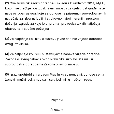
(2) Ovaj Pravilnik sadrži odredbe u skladu s Direktivom 2014/24/EU,
kojom se uređuje postupak javnih nabava za djelatnost građenja te
nabavu roba i usluga, koje se odnose na pripremu i provedbu javnih
natječaja za izbor najboljih i strukovno najprimjerenijih prostornih
rješenja i zgrada za koje je priprema i provedba takvih natječaja
obavezna ili stručno poželjna.
(3) Za natječaje koji nisu u sustavu javne nabave vrijede odredbe
ovog Pravilnika.
(4) Za natječaje koji su u sustavu javne nabave vrijede odredbe
Zakona o javnoj nabavi i ovog Pravilnika, ukoliko iste nisu u
suprotnosti s odredbama Zakona o javnoj nabavi.
(5) Izrazi upotrjebljeni u ovom Pravilniku su neutralni, odnose se na
ženski i muški rod, a napisani su u jednini i u muškom rodu.
Pojmovi
Članak 2.