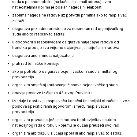
suda u pisanom obliku (na kućnu ili e-mail adresu) svim
natjecateljima kojima je poslan natječajni elaborat
zaprima natječajne radove uz potvrdu primitka ako to raspisivač
zatraži
osigurava prikladne prostorije za nesmetan rad ocjenjivačkog
suda ako to raspisivač zatraži
u dogovoru s raspisivačem osigurava natječajne radove od
trenutka predaje i za vrijeme ocjenjivanja natječajnih radova
osigurava anonimnost natjecatelja
prati rad tehničke komisije
ako je potrebno osigurava ocjenjivačkom sudu simultanog
prevoditelja
organizira smještaj i putovanje članova ocjenjivačkog suda
obavlja poslove iz članka 42. ovog Pravilnika
izrađuje i dostavlja raspisivaču konačni financijski obračun u svezi
poslova specificiranih ugovorom između raspisivača i
provoditelja
organizira povrat natječajnih radova te obavještava autora
natječajnog rada o roku u kojemu je dužan preuzeti svoj rad
organizira arbitražu u slučaju spora ili ako raspisivač to zatraži.