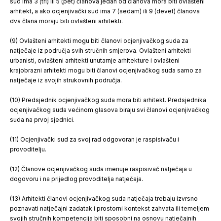
sud ima 3 (tri) ili 5 (pet) članova jedan od članova mora biti ovlašteni
arhitekt, a ako ocjenjivački sud ima 7 (sedam) ili 9 (devet) članova
dva člana moraju biti ovlašteni arhitekti.
(9) Ovlašteni arhitekti mogu biti članovi ocjenjivačkog suda za
natječaje iz područja svih stručnih smjerova. Ovlašteni arhitekti
urbanisti, ovlašteni arhitekti unutarnje arhitekture i ovlašteni
krajobrazni arhitekti mogu biti članovi ocjenjivačkog suda samo za
natječaje iz svojih strukovnih područja.
(10) Predsjednik ocjenjivačkog suda mora biti arhitekt. Predsjednika
ocjenjivačkog suda većinom glasova biraju svi članovi ocjenjivačkog
suda na prvoj sjednici.
(11) Ocjenjivački sud za svoj rad odgovoran je raspisivaču i
provoditelju.
(12) Članove ocjenjivačkog suda imenuje raspisivač natječaja u
dogovoru i na prijedlog provoditelja natječaja.
(13) Arhitekti članovi ocjenjivačkog suda natječaja trebaju izvrsno
poznavati natječajni zadatak i prostorni kontekst zahvata ili temeljem
svojih stručnih kompetencija biti sposobni na osnovu natječajnih