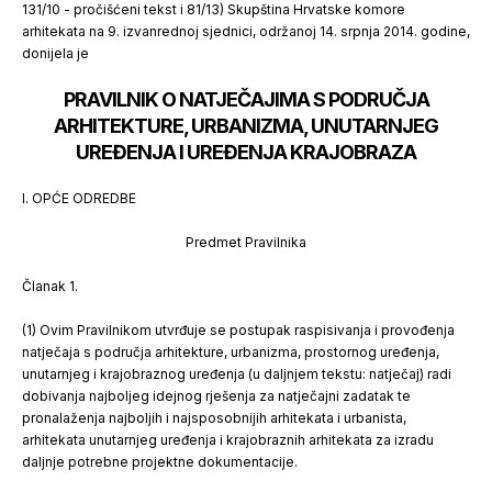
131/10 - pročišćeni tekst i 81/13) Skupština Hrvatske komore
arhitekata na 9. izvanrednoj sjednici, održanoj 14. srpnja 2014. godine,
donijela je
PRAVILNIK O NATJEČAJIMA S PODRUČJA
ARHITEKTURE, URBANIZMA, UNUTARNJEG
UREĐENJA I UREĐENJA KRAJOBRAZA
I. OPĆE ODREDBE
Predmet Pravilnika
Članak 1.
(1) Ovim Pravilnikom utvrđuje se postupak raspisivanja i provođenja
natječaja s područja arhitekture, urbanizma, prostornog uređenja,
unutarnjeg i krajobraznog uređenja (u daljnjem tekstu: natječaj) radi
dobivanja najboljeg idejnog rješenja za natječajni zadatak te
pronalaženja najboljih i najsposobnijih arhitekata i urbanista,
arhitekata unutarnjeg uređenja i krajobraznih arhitekata za izradu
daljnje potrebne projektne dokumentacije.