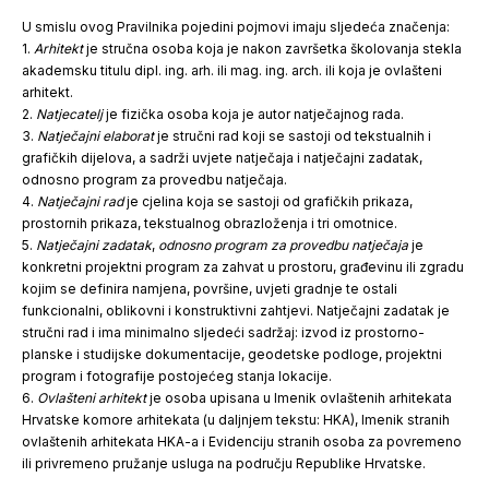
U smislu ovog Pravilnika pojedini pojmovi imaju sljedeća značenja:
1.
Arhitekt
je stručna osoba koja je nakon završetka školovanja stekla
akademsku titulu dipl. ing. arh. ili mag. ing. arch. ili koja je ovlašteni
arhitekt.
2.
Natjecatelj
je fizička osoba koja je autor natječajnog rada.
3.
Natječajni elaborat
je stručni rad koji se sastoji od tekstualnih i
grafičkih dijelova, a sadrži uvjete natječaja i natječajni zadatak,
odnosno program za provedbu natječaja.
4.
Natječajni rad
je cjelina koja se sastoji od grafičkih prikaza,
prostornih prikaza, tekstualnog obrazloženja i tri omotnice.
5.
Natječajni zadatak
,
odnosno program za provedbu natječaja
je
konkretni projektni program za zahvat u prostoru, građevinu ili zgradu
kojim se definira namjena, površine, uvjeti gradnje te ostali
funkcionalni, oblikovni i konstruktivni zahtjevi. Natječajni zadatak je
stručni rad i ima minimalno sljedeći sadržaj: izvod iz prostorno-
planske i studijske dokumentacije, geodetske podloge, projektni
program i fotografije postojećeg stanja lokacije.
6.
Ovlašteni arhitekt
je osoba upisana u Imenik ovlaštenih arhitekata
Hrvatske komore arhitekata (u daljnjem tekstu: HKA), Imenik stranih
ovlaštenih arhitekata HKA-a i Evidenciju stranih osoba za povremeno
ili privremeno pružanje usluga na području Republike Hrvatske.