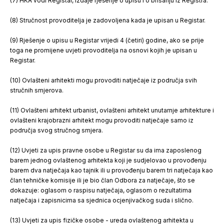
(7) HKA vodi Registar, izdaje rješenje o upisu i o brisanju iz Registra.
(8) Stručnost provoditelja je zadovoljena kada je upisan u Registar.
(9) Rješenje o upisu u Registar vrijedi 4 (četiri) godine, ako se prije
toga ne promijene uvjeti provoditelja na osnovi kojih je upisan u
Registar.
(10) Ovlašteni arhitekti mogu provoditi natječaje iz područja svih
stručnih smjerova.
(11) Ovlašteni arhitekt urbanist, ovlašteni arhitekt unutarnje arhitekture i
ovlašteni krajobrazni arhitekt mogu provoditi natječaje samo iz
područja svog stručnog smjera.
(12) Uvjeti za upis pravne osobe u Registar su da ima zaposlenog
barem jednog ovlaštenog arhitekta koji je sudjelovao u provođenju
barem dva natječaja kao tajnik ili u provođenju barem tri natječaja kao
član tehničke komisije ili je bio član Odbora za natječaje, što se
dokazuje: oglasom o raspisu natječaja, oglasom o rezultatima
natječaja i zapisnicima sa sjednica ocjenjivačkog suda i slično.
(13) Uvjeti za upis fizičke osobe - ureda ovlaštenog arhitekta u