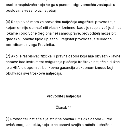
osobe raspisivača koja će ga s punom odgovornošću zastupati u
poslovima vezano uz natječaj.
(6) Raspisivač mora za provedbu natječaja angažirati provoditelja
kojem on nije osnivač niti vlasnik. Iznimno, kada je raspisivač jedinica
lokalne i područne (regionalne) samouprave, provoditelj može biti
gradsko upravno tijelo upisano u registar provoditelja sukladno
odredbama ovoga Pravilnika.
(7) Ako je raspisivač fizička ili pravna osoba koja nije obveznik javne
nabave kao instrument osiguranja plaćanja troškova natječaja dužna
je u HKA-u deponirati bankovnu garanciju u ukupnom iznosu koji
obuhvaća sve troškove natječaja.
Provoditelj natječaja
Članak 14.
(1) Provoditelj natječaja je stručna pravna ili fizička osoba - ured
ovlaštenog arhitekta, koja je na osnovi svojih stručnih i tehničkih