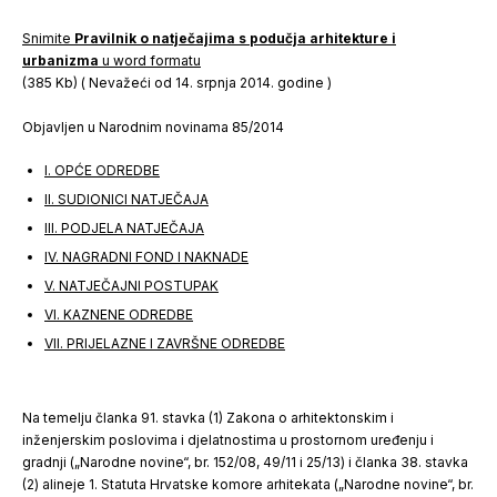
Snimite
Pravilnik o natječajima s podučja arhitekture i
urbanizma
u word formatu
(385 Kb) ( Nevažeći od 14. srpnja 2014. godine )
Objavljen u Narodnim novinama 85/2014
I. OPĆE ODREDBE
II. SUDIONICI NATJEČAJA
III. PODJELA NATJEČAJA
IV. NAGRADNI FOND I NAKNADE
V. NATJEČAJNI POSTUPAK
VI. KAZNENE ODREDBE
VII. PRIJELAZNE I ZAVRŠNE ODREDBE
Na temelju članka 91. stavka (1) Zakona o arhitektonskim i
inženjerskim poslovima i djelatnostima u prostornom uređenju i
gradnji („Narodne novine“, br. 152/08, 49/11 i 25/13) i članka 38. stavka
(2) alineje 1. Statuta Hrvatske komore arhitekata („Narodne novine“, br.