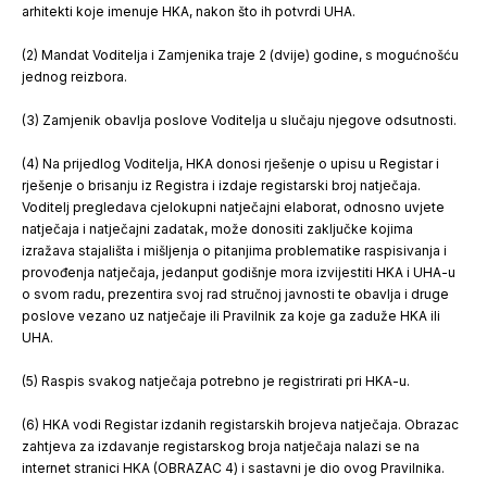
arhitekti koje imenuje HKA, nakon što ih potvrdi UHA.
(2) Mandat Voditelja i Zamjenika traje 2 (dvije) godine, s mogućnošću
jednog reizbora.
(3) Zamjenik obavlja poslove Voditelja u slučaju njegove odsutnosti.
(4) Na prijedlog Voditelja, HKA donosi rješenje o upisu u Registar i
rješenje o brisanju iz Registra i izdaje registarski broj natječaja.
Voditelj pregledava cjelokupni natječajni elaborat, odnosno uvjete
natječaja i natječajni zadatak, može donositi zaključke kojima
izražava stajališta i mišljenja o pitanjima problematike raspisivanja i
provođenja natječaja, jedanput godišnje mora izvijestiti HKA i UHA-u
o svom radu, prezentira svoj rad stručnoj javnosti te obavlja i druge
poslove vezano uz natječaje ili Pravilnik za koje ga zaduže HKA ili
UHA.
(5) Raspis svakog natječaja potrebno je registrirati pri HKA-u.
(6) HKA vodi Registar izdanih registarskih brojeva natječaja. Obrazac
zahtjeva za izdavanje registarskog broja natječaja nalazi se na
internet stranici HKA (OBRAZAC 4) i sastavni je dio ovog Pravilnika.