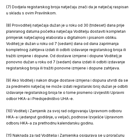
(7) Dodjela registarskog broja natječaju znači da je natječaj raspisan
u skladu s ovim Pravilnikom.
(8) Provoditelj natječaja dužan je u roku od 30 (trideset) dana prije
planiranog datuma početka natječaja Voditelju dostaviti kompletan
primjerak natječajnog elaborata u digitalnom i pisanom obliku.
Voditelj je dužan u roku od 7 (sedam) dana od dana zaprimanja
kompletnog zahtjeva izdati ili odbiti izdavanje registarskog broja ili
tražiti izmjene i dopune. Od dostave izmjene i dopune Voditelj je
ponovno dužan u roku od 7 (sedam) dana izdati ili odbiti izdavanje
registarskog broja ili tražiti ponovne izmjene i dopune zahtjeva.
(9) Ako Voditelj i nakon druge dostave izmjena i dopuna utvrdi da se
za predmetni natječaj ne može izdati registarski broj dužan je odbiti
izdavanje registarskog broja te o tome pismeno izvijestiti Upravni
odbor HKA-a i Predsjedništvo UHA-e.
(10) Voditelj i Zamjenik za svoj rad odgovaraju Upravnom odboru
HKA-a i jedanput godišnje, u veljači, podnose Izvješće Upravnom
odboru HKA-a za prethodnu kalendarsku godinu.
(11) Naknada za rad Voditelja i Zamjenika osigurava se u proračunu