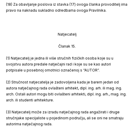
(18) Za obavljanje poslova iz stavka (17) ovoga članka provoditelj ima
pravo na naknadu sukladno odredbama ovoga Pravilnika.
Natjecatelj
Članak 15.
(1) Natjecatelj je jedna ili više stručnih fizičkih osoba koje su u
svojstvu autora predale natječajni rad i koje su se kao autori
potpisale u posebnoj omotnici označenoj s “AUTOR”.
(2) Stručnost natjecatelja je zadovoljena kada je barem jedan od
autora natječajnog rada ovlašteni arhitekt, dipl. ing. arh. ili mag. ing.
arch. Ostali autori mogu biti ovlašteni arhitekti, dipl. ing. arh., mag. ing.
arch. ili studenti arhitekture.
(3) Natjecatelj može za izradu natječajnog rada angažirati i druge
stručnjake specijaliste u pojedinom području, ali se oni ne smatraju
autorima natječajnog rada.