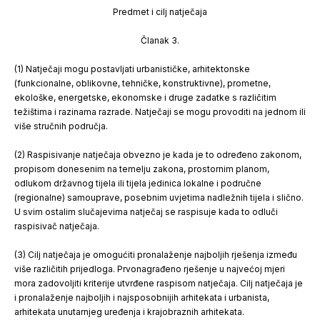
Predmet i cilj natječaja
Članak 3.
(1) Natječaji mogu postavljati urbanističke, arhitektonske
(funkcionalne, oblikovne, tehničke, konstruktivne), prometne,
ekološke, energetske, ekonomske i druge zadatke s različitim
težištima i razinama razrade. Natječaji se mogu provoditi na jednom ili
više stručnih područja.
(2) Raspisivanje natječaja obvezno je kada je to određeno zakonom,
propisom donesenim na temelju zakona, prostornim planom,
odlukom državnog tijela ili tijela jedinica lokalne i područne
(regionalne) samouprave, posebnim uvjetima nadležnih tijela i slično.
U svim ostalim slučajevima natječaj se raspisuje kada to odluči
raspisivač natječaja.
(3) Cilj natječaja je omogućiti pronalaženje najboljih rješenja između
više različitih prijedloga. Prvonagrađeno rješenje u najvećoj mjeri
mora zadovoljiti kriterije utvrđene raspisom natječaja. Cilj natječaja je
i pronalaženje najboljih i najsposobnijih arhitekata i urbanista,
arhitekata unutarnjeg uređenja i krajobraznih arhitekata.