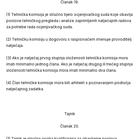
Članak 19.
(1) Tehnička komisija je stručno tijelo ocjenjivačkog suda koje obavlja
poslove tehničkog pregleda i analize zaprimljenih natječajnih radova
za potrebe rada ocjenjivačkog suda.
(2) Tehničku komisiju u dogovoru s raspisivačem imenuje provoditelj
natječaja.
(3) Ako je natječaj prvog stupnja složenosti tehnička komisija mora
imati minimalno jednog člana. Ako je natječaj drugog ili trećeg stupnja
složenosti tehnička komisija mora imati minimalno dva člana.
(4) Član tehničke komisije mora biti arhitekt s poznavanjem područja
natječajnog zadatka.
Tajnik
Članak 20.
(1) Tajnik je stručna osoba kvalificirana za obavljanje poslova