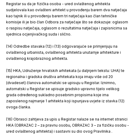
Registar su da je fizička osoba - ured ovlaštenog arhitekta
sudjelovala kao ovlašteni arhitekt u provođenju barem dva natječaja
kao tajnik ili u provođenju barem tri natječaja kao član tehničke
komisije ili je bio član Odbora za natječaje što se dokazuje: oglasom
o raspisu natječaja, oglasom o rezultatima natječaja i zapisnicima sa
sjednica ocjenjivačkog suda i slično.
(14) Odredbe stavaka (12) i (13) odgovarajuće se primjenjuju na
ovlaštenog urbanista, ovlaštenog arhitekta unutarnje arhitekture i
ovlaštenog krajobraznog arhitekta.
(15) HKA, Udruženje hrvatskih arhitekata (u daljnjem tekstu: UHA) te
regionalna i gradska društva arhitekata koja imaju više od 20
(dvadeset) članova automatski se upisuju u Registar. Iznimno,
automatski u Registar se upisuje gradsko upravno tijelo velikog
grada određenog sukladno posebnim propisima koje ima
zaposlenog najmanje 1 arhitekta koji ispunjava uvjete iz stavka (12)
ovoga članka.
(16) Obrasci zahtjeva za upis u Registar nalaze se na internet stranici
HKA (OBRAZAC 2 – za pravnu osobu, OBRAZAC 3 – za fizičku osobu -
ured ovlaštenog arhitekta) i sastavni su dio ovog Pravilnika .