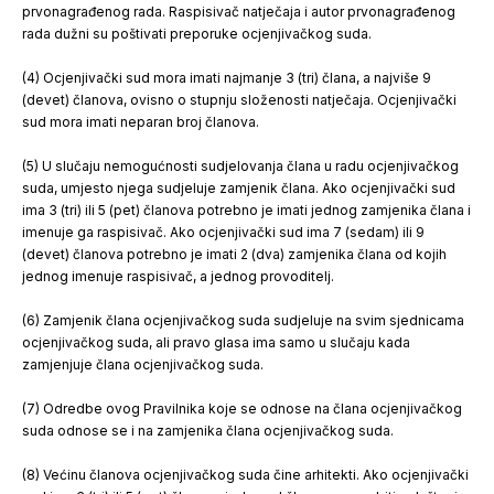
prvonagrađenog rada. Raspisivač natječaja i autor prvonagrađenog
rada dužni su poštivati preporuke ocjenjivačkog suda.
(4) Ocjenjivački sud mora imati najmanje 3 (tri) člana, a najviše 9
(devet) članova, ovisno o stupnju složenosti natječaja. Ocjenjivački
sud mora imati neparan broj članova.
(5) U slučaju nemogućnosti sudjelovanja člana u radu ocjenjivačkog
suda, umjesto njega sudjeluje zamjenik člana. Ako ocjenjivački sud
ima 3 (tri) ili 5 (pet) članova potrebno je imati jednog zamjenika člana i
imenuje ga raspisivač. Ako ocjenjivački sud ima 7 (sedam) ili 9
(devet) članova potrebno je imati 2 (dva) zamjenika člana od kojih
jednog imenuje raspisivač, a jednog provoditelj.
(6) Zamjenik člana ocjenjivačkog suda sudjeluje na svim sjednicama
ocjenjivačkog suda, ali pravo glasa ima samo u slučaju kada
zamjenjuje člana ocjenjivačkog suda.
(7) Odredbe ovog Pravilnika koje se odnose na člana ocjenjivačkog
suda odnose se i na zamjenika člana ocjenjivačkog suda.
(8) Većinu članova ocjenjivačkog suda čine arhitekti. Ako ocjenjivački