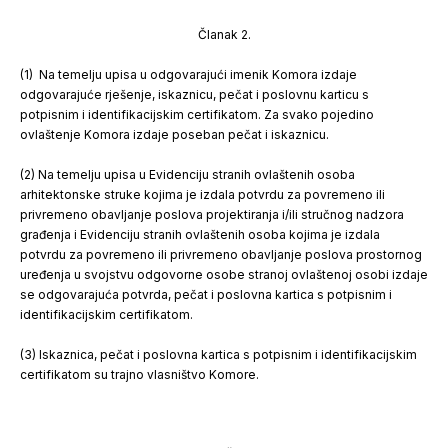
Članak 2.
(1) Na temelju upisa u odgovarajući imenik Komora izdaje
odgovarajuće rješenje, iskaznicu, pečat i poslovnu karticu s
potpisnim i identifikacijskim certifikatom. Za svako pojedino
ovlaštenje Komora izdaje poseban pečat i iskaznicu.
(2) Na temelju upisa u Evidenciju stranih ovlaštenih osoba
arhitektonske struke ko­jima je izdala potvrdu za povremeno ili
privremeno obavljanje poslova projektiranja i/ili stručnog nadzora
građenja i Evidenciju stranih ovlaštenih osoba kojima je izdala
potvrdu za povremeno ili privremeno obavljanje poslova prostornog
uređenja u svojstvu odgovorne osobe stranoj ovlaštenoj osobi izdaje
se odgovarajuća potvrda, pečat i poslovna kartica s potpisnim i
identifikacijskim certifikatom.
(3) Iskaznica, pečat i poslovna kartica s potpisnim i identifikacijskim
certifikatom su trajno vlasništvo Komore.