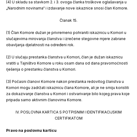
(4) U skladu sa stavkom 2. i 3. ovoga članka troškove oglašavanja u
„Narodnim novinama“ i izdavanje nove iskaznice snosi član Komore.
Članak 15.
(1) Član Komore dužan je privremeno pohraniti iskaznicu u Komori u
slučajevima mirovanja članstva i izrečene stegovne mjere zabrane
obavljanja djelatnosti na određeni rok.
(2) U slučaju prestanka članstva u Komori, član je dužan iskaznicu
vratiti u Tajništvo Komore u roku osam dana od dana pravomoćnosti
rješenja o prestanku članstva u Komori.
(3) Počasni članovi Komore nakon prestanka redovitog članstva u
Komori mogu zadržati iskaznicu člana Komore, ali je ne smiju koristiti
za dokazivanje članstva u Komori i ostvarivanje bilo kojeg prava koje
pripada samo aktivnim članovima Komore.
IV. POSLOVNA KARTICA S POTPISNIM I IDENTIFIKACIJSKIM
CERTIFIKATOM
Pravo na poslovnu karticu