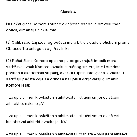
Članak 4.
(1) Pečat člana Komore i strane ovlaštene osobe je pravokutnog
oblika, dimenzija 47x18 mm.
(2) Oblik i sadržaj izdanog pečata mora biti u skladu s otiskom prema
Obrascu 1. u prilogu ovog Pravilnika.
(3) Pečat člana Komore upisanog u odgovarajući imenik mora
sadržavati znak Komore, oznaku stručnog smjera, ime i prezime,
postignut akademski stupanj, oznaku i upisni broj člana. Oznake u
sadržaju pečata koje se odnose na upis u odgovarajući imenik
Komore jesu:
- za upis u Imenik ovlaštenih arhitekata – stručni smjer ovlašteni
arhitekt oznaka je „A“
- za upis u Imenik ovlaštenih arhitekata – stručni smjer ovlašteni
krajobrazni arhitekt oznaka je „KA“
- za upis u Imenik ovlaštenih arhitekata urbanista – ovlašteni arhitekt