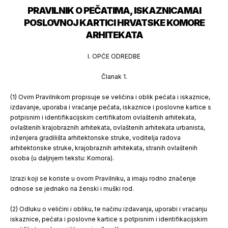
PRAVILNIK O PEČATIMA, ISKAZNICAMA
I
POSLOVNOJ KARTICI HRVATSKE KOMORE
ARHITEKATA
I. OPĆE ODREDBE
Članak 1.
(1) Ovim Pravilnikom propisuje se veličina i oblik pečata i iskaznice,
izdavanje, uporaba i vraćanje pečata, iskaznice i poslovne kartice s
potpisnim i identifikacijskim certifikatom ovlaštenih arhitekata,
ovlaštenih krajobraznih arhitekata, ovlaštenih arhitekata urbanista,
inženjera gradilišta arhitektonske struke, voditelja radova
arhitektonske struke, krajobraznih arhitekata, stranih ovlaštenih
osoba (u daljnjem tekstu: Komora).
Izrazi koji se koriste u ovom Pravilniku, a imaju rodno značenje
odnose se jednako na ženski i muški rod.
(2) Odluku o veličini i obliku, te načinu izdavanja, uporabi i vraćanju
iskaznice, pečata i poslovne kartice s potpisnim i identifikacijskim