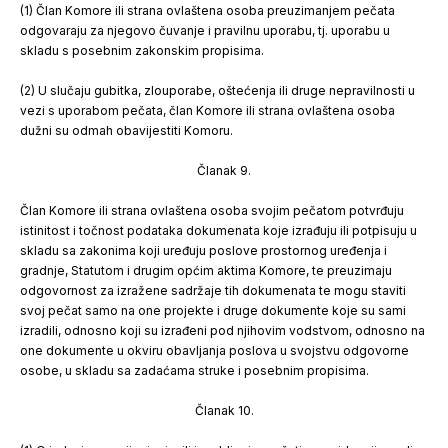
(1) Član Komore ili strana ovlaštena osoba preuzimanjem pečata
odgovaraju za njegovo čuvanje i pravilnu uporabu, tj. uporabu u
skladu s posebnim zakonskim propisima.
(2) U slučaju gubitka, zlouporabe, oštećenja ili druge nepravilnosti u
vezi s uporabom pečata, član Komore ili strana ovlaštena osoba
dužni su odmah obavijestiti Komoru.
Članak 9.
Član Komore ili strana ovlaštena osoba svojim pečatom potvrđuju
istinitost i točnost podataka dokumenata koje izrađuju ili potpisuju u
skladu sa zakonima koji uređuju poslove prostornog uređenja i
gradnje, Statutom i drugim općim aktima Komore, te preuzimaju
odgovornost za izražene sadržaje tih dokumenata te mogu staviti
svoj pečat samo na one projekte i druge dokumente koje su sami
izradili, odnosno koji su izrađeni pod njihovim vodstvom, odnosno na
one dokumente u okviru obavljanja poslova u svojstvu odgovorne
osobe, u skladu sa zadaćama struke i posebnim propisima.
Članak 10.