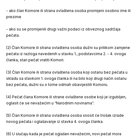
- ako član Komore ili strana ovlaštena osoba promijeni osobno ime ili
prezime
- ako su se promijenili drugi važni podaci iz obveznog sadržaja
pečata.
(2) Član Komore ili strana ovlaštena osoba dužni su prilikom zamjene
pečata iz razloga navedenih u stavku 1., podstavcima 2. - 4. ovoga
članka, stari pečat vratiti Komori.
(3) Član Komore ili strana ovlaštena osoba koji ostanu bez pečata u
skladu sa stavkom 1. ovoga članka ili na bilo koji drugi način ostanu
bez pečata, dužni su o tome odmah obavijestiti Komoru.
(4) Pečat člana Komore ili strane ovlaštene osobe koji je izgubljen,
oglasit će se nevažećim u “Narodnim novinama”.
(5) Član Komore ili strana ovlaštena osoba snosit će trošak izrade
novog pečata i oglašavanje iz stavka 4. ovoga članka.
(6) U slučaju kada je pečat oglašen nevažećim, novi pečat mora