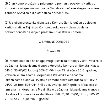
(1) Član Komore dužan je privremeno pohraniti poslovnu karticu u
Komori u slučajevima mirovanja članstva i izrečene stegovne mjere
zabrane obavljanja djelatnosti na određeni rok.
(2) U slučaju prestanka članstva u Komori, član je dužan poslovnu
karticu vratiti u Tajništvo Komore u roku osam dana od dana
pravomoćnosti rješenja o prestanku članstva u Komori.
IV. ZAVRŠNE ODREDBE
Članak 19.
(1) Danom stupanja na snagu ovog Pravilnika prestaju važiti Pravilnik o
pečatima i iskaznicama članova Hrvatske komore arhitekata (Klasa:
011-01/16-01/02, Ur. broj:505-01-16-1) od 13. siječnja 2016. godine,
Pravilnik o izmjenama i dopunama Pravilnika o pečatima i
iskaznicama članova Hrvatske komore arhitekata (Klasa: 011-01/17-
01/07, Ur. broj: 505-01-17-1) od 8. svibnja 2017. godine i Pravilnik o
izmjenama i dopunama Pravilnika o pečatima i iskaznicama članova
Hrvatske komore arhitekata (Klasa: 350-01/20-05/10, Urbroj: 505-01-
20-6) od 23. rujna 2020. godine.