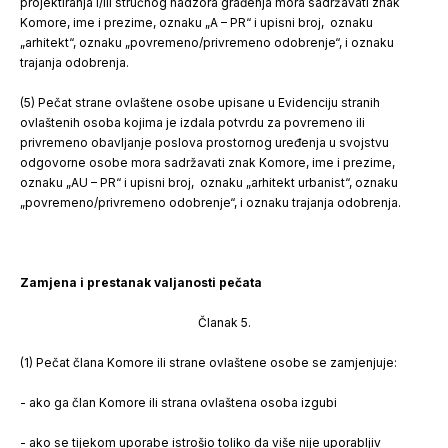
projektiranja i/ili stručnog nadzora građenja mora sadržavati znak
Komore, ime i prezime, oznaku „A – PR“ i upisni broj, oznaku
„arhitekt“, oznaku „povremeno/privremeno odobrenje“, i oznaku
trajanja odobrenja.
(5) Pečat strane ovlaštene osobe upisane u Evidenciju stranih
ovlaštenih osoba kojima je izdala potvrdu za povremeno ili
privremeno obavljanje poslova prostornog uređenja u svojstvu
odgovorne osobe mora sadržavati znak Komore, ime i prezime,
oznaku „AU – PR“ i upisni broj, oznaku „arhitekt urbanist“, oznaku
„povremeno/privremeno odobrenje“, i oznaku trajanja odobrenja.
Zamjena i prestanak valjanosti pečata
Članak 5.
(1) Pečat člana Komore ili strane ovlaštene osobe se zamjenjuje:
- ako ga član Komore ili strana ovlaštena osoba izgubi
- ako se tijekom uporabe istrošio toliko da više nije uporabljiv