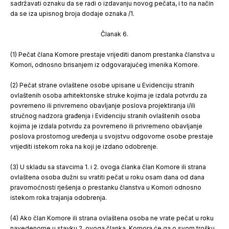
sadržavati oznaku da se radi o izdavanju novog pečata, i to na način
da se iza upisnog broja dodaje oznaka /1.
Članak 6.
(1) Pečat člana Komore prestaje vrijediti danom prestanka članstva u
Komori, odnosno brisanjem iz odgovarajućeg imenika Komore.
(2) Pečat strane ovlaštene osobe upisane u Evidenciju stranih
ovlaštenih osoba arhitektonske struke ko­jima je izdala potvrdu za
povremeno ili privremeno obavljanje poslova projektiranja i/ili
stručnog nadzora građenja i Evidenciju stranih ovlaštenih osoba
kojima je izdala potvrdu za povremeno ili privremeno obavljanje
poslova prostornog uređenja u svojstvu odgovorne osobe prestaje
vrijediti istekom roka na koji je izdano odobrenje.
(3) U skladu sa stavcima 1. i 2. ovoga članka član Komore ili strana
ovlaštena osoba dužni su vratiti pečat u roku osam dana od dana
pravomoćnosti rješenja o prestanku članstva u Komori odnosno
istekom roka trajanja odobrenja.
(4) Ako član Komore ili strana ovlaštena osoba ne vrate pečat u roku
navedenome u stavku 2. ovoga članka, Komora će ga o svom trošku