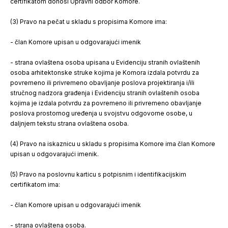
certifikatom donosi Upravni odbor Komore.
(3) Pravo na pečat u skladu s propisima Komore ima:
- član Komore upisan u odgovarajući imenik
- strana ovlaštena osoba upisana u Evidenciju stranih ovlaštenih
osoba arhitektonske struke ko­jima je Komora izdala potvrdu za
povremeno ili privremeno obavljanje poslova projektiranja i/ili
stručnog nadzora građenja i Evidenciju stranih ovlaštenih osoba
kojima je izdala potvrdu za povremeno ili privremeno obavljanje
poslova prostornog uređenja u svojstvu odgovorne osobe, u
daljnjem tekstu strana ovlaštena osoba.
(4) Pravo na iskaznicu u skladu s propisima Komore ima član Komore
upisan u odgovarajući imenik.
(5) Pravo na poslovnu karticu s potpisnim i identifikacijskim
certifikatom ima:
- član Komore upisan u odgovarajući imenik
- strana ovlaštena osoba.