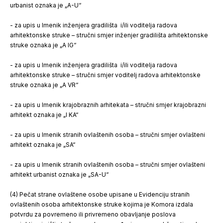
urbanist oznaka je „A-U“
- za upis u Imenik inženjera gradilišta i/ili voditelja radova
arhitektonske struke – stručni smjer inženjer gradilišta arhitektonske
struke oznaka je „A IG“
- za upis u Imenik inženjera gradilišta i/ili voditelja radova
arhitektonske struke – stručni smjer voditelj radova arhitektonske
struke oznaka je „A VR“
- za upis u Imenik krajobraznih arhitekata – stručni smjer krajobrazni
arhitekt oznaka je „I KA“
- za upis u Imenik stranih ovlaštenih osoba – stručni smjer ovlašteni
arhitekt oznaka je „SA“
- za upis u Imenik stranih ovlaštenih osoba – stručni smjer ovlašteni
arhitekt urbanist oznaka je „SA-U“
(4) Pečat strane ovlaštene osobe upisane u Evidenciju stranih
ovlaštenih osoba arhitektonske struke ko­jima je Komora izdala
potvrdu za povremeno ili privremeno obavljanje poslova