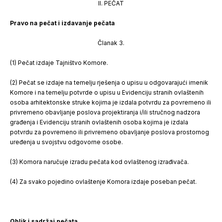
II. PEČAT
Pravo na pečat i izdavanje pečata
Članak 3.
(1) Pečat izdaje Tajništvo Komore.
(2) Pečat se izdaje na temelju rješenja o upisu u odgovarajući imenik
Komore i na temelju potvrde o upisu u Evidenciju stranih ovlaštenih
osoba arhitektonske struke kojima je izdala potvrdu za povremeno ili
privremeno obavljanje poslova projektiranja i/ili stručnog nadzora
građenja i Evidenciju stranih ovlaštenih osoba kojima je izdala
potvrdu za povremeno ili privremeno obavljanje poslova prostornog
uređenja u svojstvu odgovorne osobe.
(3) Komora naručuje izradu pečata kod ovlaštenog izrađivača.
(4) Za svako pojedino ovlaštenje Komora izdaje poseban pečat.
Oblik i sadržaj pečata