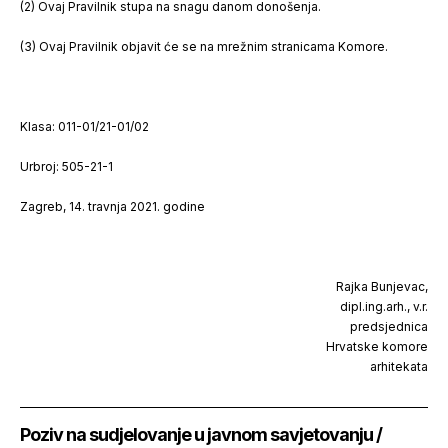
(2) Ovaj Pravilnik stupa na snagu danom donošenja.
(3) Ovaj Pravilnik objavit će se na mrežnim stranicama Komore.
Klasa: 011-01/21-01/02
Urbroj: 505-21-1
Zagreb, 14. travnja 2021. godine
Rajka Bunjevac,
dipl.ing.arh., v.r.
predsjednica
Hrvatske komore
arhitekata
Poziv na sudjelovanje u javnom savjetovanju /