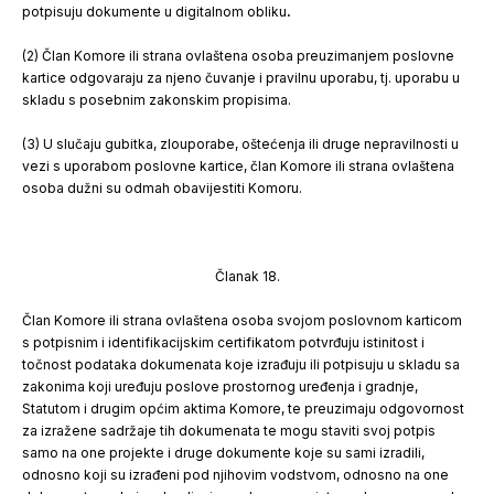
potpisuju dokumente u digitalnom obliku
.
(2) Član Komore ili strana ovlaštena osoba preuzimanjem poslovne
kartice odgovaraju za njeno čuvanje i pravilnu uporabu, tj. uporabu u
skladu s posebnim zakonskim propisima.
(3) U slučaju gubitka, zlouporabe, oštećenja ili druge nepravilnosti u
vezi s uporabom poslovne kartice, član Komore ili strana ovlaštena
osoba dužni su odmah obavijestiti Komoru.
Članak 18.
Član Komore ili strana ovlaštena osoba svojom poslovnom karticom
s potpisnim i identifikacijskim certifikatom potvrđuju istinitost i
točnost podataka dokumenata koje izrađuju ili potpisuju u skladu sa
zakonima koji uređuju poslove prostornog uređenja i gradnje,
Statutom i drugim općim aktima Komore, te preuzimaju odgovornost
za izražene sadržaje tih dokumenata te mogu staviti svoj potpis
samo na one projekte i druge dokumente koje su sami izradili,
odnosno koji su izrađeni pod njihovim vodstvom, odnosno na one