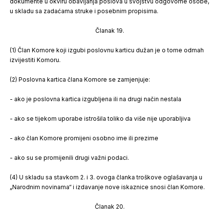
dokumente u okviru obavljanja poslova u svojstvu odgovorne osobe,
u skladu sa zadaćama struke i posebnim propisima.
Članak 19.
(1) Član Komore koji izgubi poslovnu karticu dužan je o tome odmah
izvijestiti Komoru.
(2) Poslovna kartica člana Komore se zamjenjuje:
- ako je poslovna kartica izgubljena ili na drugi način nestala
- ako se tijekom uporabe istrošila toliko da više nije uporabljiva
- ako član Komore promijeni osobno ime ili prezime
- ako su se promijenili drugi važni podaci.
(4) U skladu sa stavkom 2. i 3. ovoga članka troškove oglašavanja u
„Narodnim novinama“ i izdavanje nove iskaznice snosi član Komore.
Članak 20.