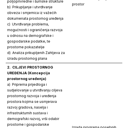
poljoprivredne i šumske strukture
prostor
b) Prikupljanje i utvrđivanje
obveza i smjernica iz važećih
dokumenata prostornog uređenja
c) Utvrđivanje problema,
mogućnosti i ograničenja razvoja
u odnosu na demografske i
gospodarske podatke, te
prostorne pokazatelje
d) Analiza prikupljenih Zahtjeva za
izradu prostornog plana
2.
CILJEVI PROSTORNOG
UREĐENJA (Koncepcija
prostornog uređenja)
a) Priprema prijedloga i
sudjelovanje u utvrđivanju ciljeva
prostornog razvoja i uređenja
prostora kojima se usmjerava
razvoj gradova, naselja i
infrastrukturnih sustava i
demografski razvoj, vrši odabir
prostorne i gospodarske
Izrada programa posebnih