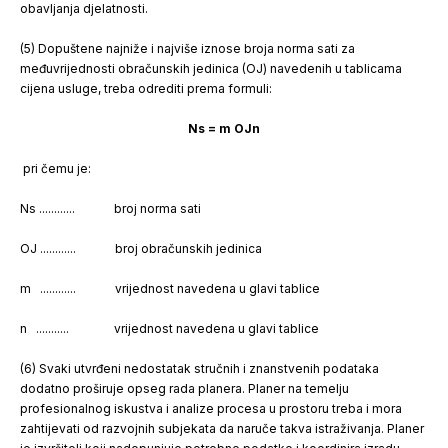
obavljanja djelatnosti.
(5) Dopuštene najniže i najviše iznose broja norma sati za
međuvrijednosti obračunskih jedinica (OJ) navedenih u tablicama
cijena usluge, treba odrediti prema formuli:
Ns = m OJn
pri čemu je:
Ns ............ broj norma sati
OJ ............ broj obračunskih jedinica
m ............ vrijednost navedena u glavi tablice
n ........... vrijednost navedena u glavi tablice
(6) Svaki utvrđeni nedostatak stručnih i znanstvenih podataka
dodatno proširuje opseg rada planera. Planer na temelju
profesionalnog iskustva i analize procesa u prostoru treba i mora
zahtijevati od razvojnih subjekata da naruče takva istraživanja. Planer