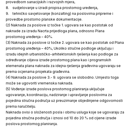
provedbom sanacijskih i razvojnih mjera,
8. sudjelovanje u izradi propisa prostornog uređenja,
9. tehničko savjetovanje (konzalting) na poslovima pripreme i
provedbe prostorno planske dokumentacije.
(2) Naknada za poslove iz točke 1. ugovara se kao postotak od
naknade za izradu Nacrta prijedloga plana, odnosno Plana
prostornog uređenja – 40%.
(3) Naknada za poslove iz točke 2. ugovara se kao postotak od Plana
prostornog uređenja – 40%, Ukoliko stručne podloge uključuju i
izradu idejnih urbanističko-arhitektonskih rješenja kao podloge za
određivanje ciljeva izrade prostornog plana kao i programskih
elemenata plana naknada za idejna rješenja građevina ugovaraju se
prema ocjenama projekata građevina.
(4) Naknada za poslove 3.- 9. ugovara se slobodno. Umjesto toga
može se ugovoriti vremenska naknada.
(5) Vođenje izrade poslova prostornog planiranja uključuje
ugovaranje, koordinaciju, nadziranje i upravljanje poslovima za
pojedina stručna područja uz preuzimanje objedinjene odgovornosti
prema naručitelju.
Naknada ovisi o složenosti posla i obimu usluga koje se ugovaraju za
pojedina stručna područja i iznosi od 10 do 20 % od cijene izrade
poslova prostornog planiranja.