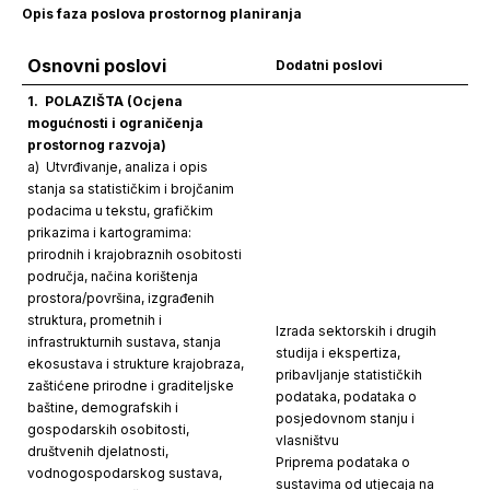
Opis faza poslova prostornog planiranja
Osnovni poslovi
Dodatni poslovi
1. POLAZIŠTA (Ocjena
mogućnosti i ograničenja
prostornog razvoja)
a) Utvrđivanje, analiza i opis
stanja sa statističkim i brojčanim
podacima u tekstu, grafičkim
prikazima i kartogramima:
prirodnih i krajobraznih osobitosti
područja, načina korištenja
prostora/površina, izgrađenih
struktura, prometnih i
Izrada sektorskih i drugih
infrastrukturnih sustava, stanja
studija i ekspertiza,
ekosustava i strukture krajobraza,
pribavljanje statističkih
zaštićene prirodne i graditeljske
podataka, podataka o
baštine, demografskih i
posjedovnom stanju i
gospodarskih osobitosti,
vlasništvu
društvenih djelatnosti,
Priprema podataka o
vodnogospodarskog sustava,
sustavima od utjecaja na