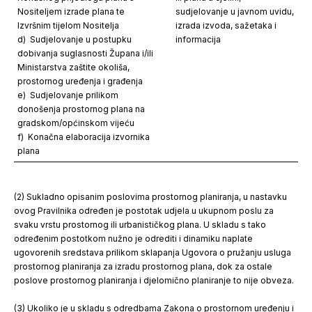
Nositeljem izrade plana te
sudjelovanje u javnom uvidu,
Izvršnim tijelom Nositelja
izrada izvoda, sažetaka i
d) Sudjelovanje u postupku
informacija
dobivanja suglasnosti Župana i/ili
Ministarstva zaštite okoliša,
prostornog uređenja i građenja
e) Sudjelovanje prilikom
donošenja prostornog plana na
gradskom/općinskom vijeću
f) Konačna elaboracija izvornika
plana
(2) Sukladno opisanim poslovima prostornog planiranja, u nastavku
ovog Pravilnika određen je postotak udjela u ukupnom poslu za
svaku vrstu prostornog ili urbanističkog plana. U skladu s tako
određenim postotkom nužno je odrediti i dinamiku naplate
ugovorenih sredstava prilikom sklapanja Ugovora o pružanju usluga
prostornog planiranja za izradu prostornog plana, dok za ostale
poslove prostornog planiranja i djelomično planiranje to nije obveza.
(3) Ukoliko je u skladu s odredbama Zakona o prostornom uređenju i