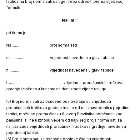
tablicama broj norma sati usluge, treba odrediti prema sljedećoj
formuli:
n
Ns= m I
pri čemu je:
Ns ............ broj norma sati
m ............ vrijednost navedena u glavi tablice
n ............ vrijednost navedena u glavi tablice
I ............ vrijednost proračunskih troškova
gradnje izražena u kunama na dan izrade cijene usluge
(5) Broj norma sati za osnovne poslove čije su vrijednosti
proračunskih troškova gradnje manje od onih navedenih u pojedinoj
tablici, može se prema članku 8. ovog Pravilnika obračunati kao
paušalna, ali ne u iznosu većem od najvišeg broja norma sati za
najniži iznos vrijednosti proračunskih troškova gradnje naveden u
pojedninoj tablici.
(6) Broj norma sati za osnovne poslove čije su vrijednosti