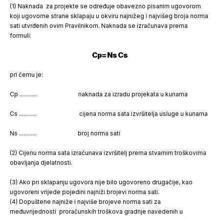
(1) Naknada za projekte se određuje obavezno pisanim ugovorom
koji ugovorne strane sklapaju u okviru najnižeg i najvišeg broja norma
sati utvrđenih ovim Pravilnikom. Naknada se izračunava prema
formuli:
Cp= Ns Cs
pri čemu je:
Cp ............ naknada za izradu projekata u kunama
Cs ............ cijena norma sata izvršitelja usluge u kunama
Ns ............ broj norma sati
(2) Cijenu norma sata izračunava izvršitelj prema stvarnim troškovima
obavljanja djelatnosti.
(3) Ako pri sklapanju ugovora nije bilo ugovoreno drugačije, kao
ugovoreni vrijede pojedini najniži brojevi norma sati.
(4) Dopuštene najniže i najviše brojeve norma sati za
međuvrijednosti proračunskih troškova gradnje navedenih u