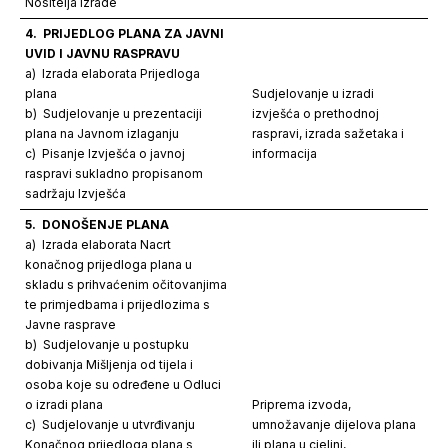
Nositelja izrade
4.
PRIJEDLOG PLANA ZA JAVNI
UVID I JAVNU RASPRAVU
a) Izrada elaborata Prijedloga
plana
Sudjelovanje u izradi
b) Sudjelovanje u prezentaciji
izvješća o prethodnoj
plana na Javnom izlaganju
raspravi, izrada sažetaka i
c) Pisanje Izvješća o javnoj
informacija
raspravi sukladno propisanom
sadržaju Izvješća
5.
DONOŠENJE PLANA
a) Izrada elaborata Nacrt
konačnog prijedloga plana u
skladu s prihvaćenim očitovanjima
te primjedbama i prijedlozima s
Javne rasprave
b) Sudjelovanje u postupku
dobivanja Mišljenja od tijela i
osoba koje su određene u Odluci
o izradi plana
Priprema izvoda,
c) Sudjelovanje u utvrđivanju
umnožavanje dijelova plana
Konačnog prijedloga plana s
ili plana u cjelini,