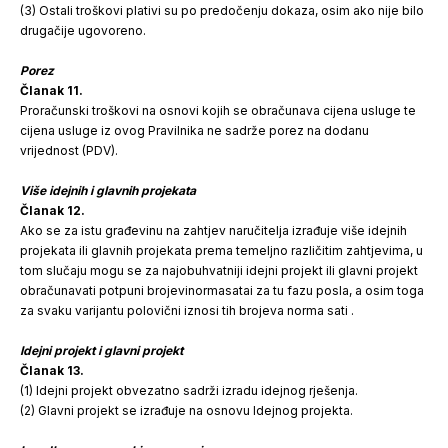
(3) Ostali troškovi plativi su po predočenju dokaza, osim ako nije bilo
drugačije ugovoreno.
Porez
Članak 11.
Proračunski troškovi na osnovi kojih se obračunava cijena usluge te
cijena usluge iz ovog Pravilnika ne sadrže porez na dodanu
vrijednost (PDV).
Više idejnih i glavnih projekata
Članak 12.
Ako se za istu građevinu na zahtjev naručitelja izrađuje više idejnih
projekata ili glavnih projekata prema temeljno različitim zahtjevima, u
tom slučaju mogu se za najobuhvatniji idejni projekt ili glavni projekt
obračunavati potpuni brojevinormasatai za tu fazu posla, a osim toga
za svaku varijantu polovični iznosi tih brojeva norma sati .
Idejni projekt i glavni projekt
Članak 13.
(1) Idejni projekt obvezatno sadrži izradu idejnog rješenja.
(2) Glavni projekt se izrađuje na osnovu Idejnog projekta.