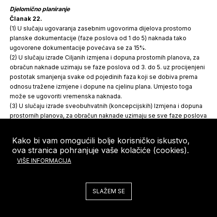
Djelomično planiranje
Članak 22.
(1) U slučaju ugovaranja zasebnim ugovorima dijelova prostorno
planske dokumentacije (faze poslova od 1 do 5) naknada tako
ugovorene dokumentacije povećava se za 15%.
(2) U slučaju izrade Ciljanih izmjena i dopuna prostornih planova, za
obračun naknade uzimaju se faze poslova od 3. do 5. uz procijenjeni
postotak smanjenja svake od pojedinih faza koji se dobiva prema
odnosu tražene izmjene i dopune na cjelinu plana. Umjesto toga
može se ugovoriti vremenska naknada.
(3) U slučaju izrade sveobuhvatnih (koncepcijskih) Izmjena i dopuna
prostornih planova, za obračun naknade uzimaju se sve faze poslova
iz članka 21. uz mogućnost smanjenja naknade za najviše 30%.
Kako bi vam omogućili bolje korisničko iskustvo,
B. IZRADA PLANOVA
ova stranica pohranjuje vaše kolačiće (cookies).
VIŠE INFORMACIJA
Opis poslova za izradu Prostornog plana područja posebnih obilježja
(PPPPO)
Članak 23.
SLAŽEM SE
(1) Poslovi izrade prostornog plana područja posebnih obilježja
obuhvaćeni su fazama poslova od 1 do 5. U tablici 1. vrednovani su u
postocima naknade.