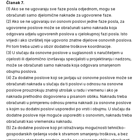
Članak 7.
(1) Ako se ne ugovaraju sve faze posla odjednom, mogu se
obračunati samo djelomične naknade za ugovorene faze.
(2) Ako se ne ugovaraju svi osnovni poslovi jedne faze posla, za
ugovorene poslove može se obračunati samo naknada koja
odgovara udjelu ugovorenih poslova u cjelokupnoj fazi posla. Isto
vrijedi i ako izvršitelj nije ugovorio znatne dijelove osnovnih poslova.
Pri tom treba uzeti u obzir dodatne troškove koordinacije.
(3) U slučaju da osnovne poslove u suglasnosti s naručiteljem u
cijelosti ili djelomično izvršavaju specijalisti u projektiranju i nadzoru,
može se obračunati samo naknada koja odgovara smanjenom
obujmu poslova.
(4) Za dodatne poslove koji se javljaju uz osnovne poslove može se
obračunati naknada u slučaju da ti poslovi u odnosu na osnovne
poslove prouzrokuju znatniji utrošak u radu i vremenu i ako je
naknada prethodno dogovorena u pisanom obliku. Naknadu treba
obračunati u primjerenu odnosu prema naknadi za osnovne poslove
s kojim su dodatni poslovi usporedivi po vrsti i obujmu. U slučaju da
dodatne poslove nije moguće usporediti s osnovnim, naknadu treba
obračunati kao vremensku naknadu.
(5) Za dodatne poslove koji pri istraživanju mogućnosti tehničko-
gospodarskih rješenja vode k stvarnom smanjenju troškova, a bez