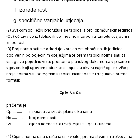
izgrađenost,
specifične varijable utjecaja.
(2) Svakom obilježju pridružuje se tablica, a broj obračunskih jedinica
(OJ) očitava se iz tablice ili se linearno interpolira između susjednih
vrijednosti.
(3) Broj norma sati se određuje zbrajanjem obračunskih jedinica
dobivenih po pojedinim obilježjima te prema tablici norma sati za
usluge za pojedinu vrstu prostorno planskog dokumenta u pisanom
ugovoru koji ugovorne stranke sklapaju u okviru najnižeg i najvišeg
broja norma sati određenih u tablici. Naknada se izračunava prema
formuli:
Cpl= Ns Cs
pri čemu je:
Cpl ........... naknada za izradu plana u kunama
Ns ............ broj norma sati
Cs ............ cijena norma sata izvršitelja usluge u kunama
(4) Cijenu norma sata izračunava izvršitelj prema stvarnim troškovima