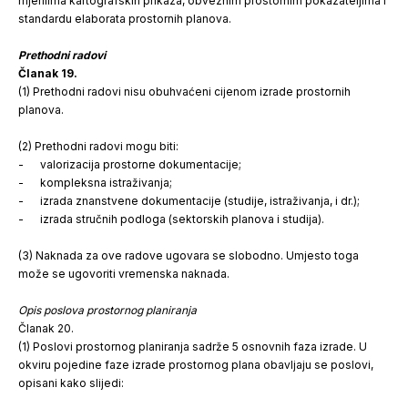
mjerilima kartografskih prikaza, obveznim prostornim pokazateljima i
standardu elaborata prostornih planova.
Prethodni radovi
Članak 19.
(1) Prethodni radovi nisu obuhvaćeni cijenom izrade prostornih
planova.
(2) Prethodni radovi mogu biti:
- valorizacija prostorne dokumentacije;
- kompleksna istraživanja;
- izrada znanstvene dokumentacije (studije, istraživanja, i dr.);
- izrada stručnih podloga (sektorskih planova i studija).
(3) Naknada za ove radove ugovara se slobodno. Umjesto toga
može se ugovoriti vremenska naknada.
Opis poslova prostornog planiranja
Članak 20.
(1) Poslovi prostornog planiranja sadrže 5 osnovnih faza izrade. U
okviru pojedine faze izrade prostornog plana obavljaju se poslovi,
opisani kako slijedi: