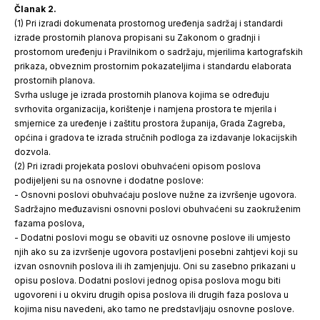
Članak 2.
(1) Pri izradi dokumenata prostornog uređenja sadržaj i standardi
izrade prostornih planova propisani su Zakonom o gradnji i
prostornom uređenju i Pravilnikom o sadržaju, mjerilima kartografskih
prikaza, obveznim prostornim pokazateljima i standardu elaborata
prostornih planova.
Svrha usluge je izrada prostornih planova kojima se određuju
svrhovita organizacija, korištenje i namjena prostora te mjerila i
smjernice za uređenje i zaštitu prostora županija, Grada Zagreba,
općina i gradova te izrada stručnih podloga za izdavanje lokacijskih
dozvola.
(2) Pri izradi projekata poslovi obuhvaćeni opisom poslova
podijeljeni su na osnovne i dodatne poslove:
- Osnovni poslovi obuhvaćaju poslove nužne za izvršenje ugovora.
Sadržajno međuzavisni osnovni poslovi obuhvaćeni su zaokruženim
fazama poslova,
- Dodatni poslovi mogu se obaviti uz osnovne poslove ili umjesto
njih ako su za izvršenje ugovora postavljeni posebni zahtjevi koji su
izvan osnovnih poslova ili ih zamjenjuju. Oni su zasebno prikazani u
opisu poslova. Dodatni poslovi jednog opisa poslova mogu biti
ugovoreni i u okviru drugih opisa poslova ili drugih faza poslova u
kojima nisu navedeni, ako tamo ne predstavljaju osnovne poslove.