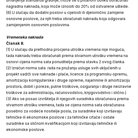
umanjenja standarda gradnje, može se u pisanom obliku obračunati
nagradna naknada, koja može iznositi do 20% od ostvarene uštede.
(6) U slučaju da dodatni poslovi u cijelosti ili djelomično zamijene
osnovne poslove, za njih treba obračunati naknadu koja odgovara
zamijenjenim osnovnim poslovima.
Vremenska naknada
Članak 8.
(1) U slučaju da prethodna procjena utroška vremena nije moguća,
tada naknadu treba obračunati prema stvarnom utrošku vremena na
osnovi cijena norma sata ponuditelja prema stavku 2 ovog članka.
(2) Izračun norma sata rada na pružanju usluge svih uključenih u
projekt sadrži sve naknade i plaće, licence za programsku opremu,
amortizaciju kompjuterske i druge opreme, najamnine ili amortizaciju
prostora, dobit i poreze, putne troškove, osiguranja i druge neizravne
troškove za administraciju, računovodstvo, knjigovodstvo i slično.)
(3) Ako se posao izvršitelja ili njegovih suradnika obračunava prema
stvarnom utrošku vremena, tada se cijena norma sata obračunava
posebno za vodeće nositelje posla, za suradnike koji izvršavaju
tehničke ili ekonomske poslove i za tehničke crtače i ostale
suradnike sa sličnom kvalifikacijom koji izvršavaju tehničke ili
ekonomske poslove.