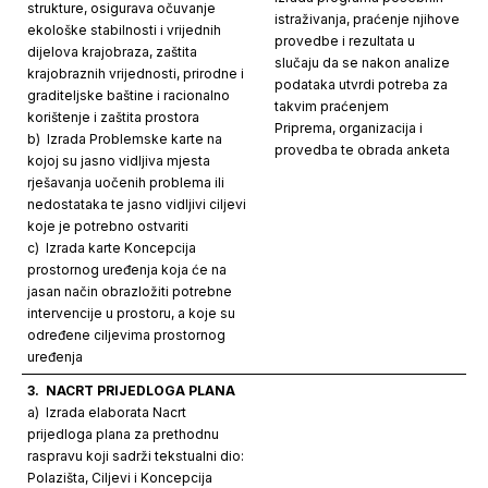
strukture, osigurava očuvanje
istraživanja, praćenje njihove
ekološke stabilnosti i vrijednih
provedbe i rezultata u
dijelova krajobraza, zaštita
slučaju da se nakon analize
krajobraznih vrijednosti, prirodne i
podataka utvrdi potreba za
graditeljske baštine i racionalno
takvim praćenjem
korištenje i zaštita prostora
Priprema, organizacija i
b) Izrada Problemske karte na
provedba te obrada anketa
kojoj su jasno vidljiva mjesta
rješavanja uočenih problema ili
nedostataka te jasno vidljivi ciljevi
koje je potrebno ostvariti
c) Izrada karte Koncepcija
prostornog uređenja koja će na
jasan način obrazložiti potrebne
intervencije u prostoru, a koje su
određene ciljevima prostornog
uređenja
3.
NACRT PRIJEDLOGA PLANA
a) Izrada elaborata Nacrt
prijedloga plana za prethodnu
raspravu koji sadrži tekstualni dio:
Polazišta, Ciljevi i Koncepcija