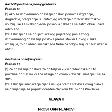
Različiti poslovi na jednoj građevini
Članak 16.
(1) Ako se istovremeno obavljaju poslovi ponovne izgradnje,
dogradnje, pregradnje ili unutarnjeg uređenja proračunski troškovi
utvrđuju se za svaki pojedini posao, a naknada se zatim obračunava
odvojeno.
(2) U slučaju da se obujam svakog pojedinog posla zbog
istovremenog obavljanja poslova prema stavku 1. ovog članka
umanjuje, to pri obračunu naknade treba na odgovarajući način uzeti u
obzir.
Poslovi na obiteljskoj kući
Članak 17.
(1) Za obavljanje poslova za obiteljsku kuću građevinske bruto
površine do 150 m2 cijene usluga po ovom Pravilniku umanjuju se za
30%.
(2) U slučaju umanjivanja cijene usluga prema stavku 1. ovog članka
ne primjenjuje se popust određen člankom 118. ovoga Pravilnika.
GLAVA II
PROSTORNI PLANOVI