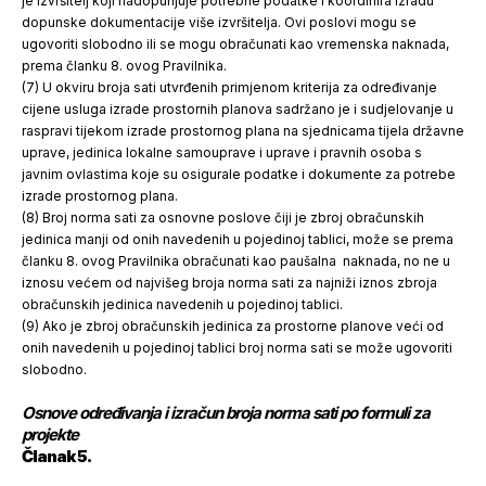
je izvršitelj koji nadopunjuje potrebne podatke i koordinira izradu
dopunske dokumentacije više izvršitelja. Ovi poslovi mogu se
ugovoriti slobodno ili se mogu obračunati kao vremenska naknada,
prema članku 8. ovog Pravilnika.
(7) U okviru broja sati utvrđenih primjenom kriterija za određivanje
cijene usluga izrade prostornih planova sadržano je i sudjelovanje u
raspravi tijekom izrade prostornog plana na sjednicama tijela državne
uprave, jedinica lokalne samouprave i uprave i pravnih osoba s
javnim ovlastima koje su osigurale podatke i dokumente za potrebe
izrade prostornog plana.
(8) Broj norma sati za osnovne poslove čiji je zbroj obračunskih
jedinica manji od onih navedenih u pojedinoj tablici, može se prema
članku 8. ovog Pravilnika obračunati kao paušalna naknada, no ne u
iznosu većem od najvišeg broja norma sati za najniži iznos zbroja
obračunskih jedinica navedenih u pojedinoj tablici.
(9) Ako je zbroj obračunskih jedinica za prostorne planove veći od
onih navedenih u pojedinoj tablici broj norma sati se može ugovoriti
slobodno.
Osnove određivanja i izračun broja norma sati po formuli za
projekte
Članak 5.