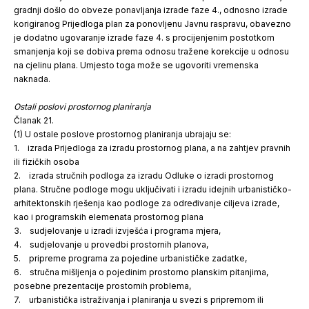
gradnji došlo do obveze ponavljanja izrade faze 4., odnosno izrade
korigiranog Prijedloga plan za ponovljenu Javnu raspravu, obavezno
je dodatno ugovaranje izrade faze 4. s procijenjenim postotkom
smanjenja koji se dobiva prema odnosu tražene korekcije u odnosu
na cjelinu plana. Umjesto toga može se ugovoriti vremenska
naknada.
Ostali poslovi prostornog planiranja
Članak 21.
(1) U ostale poslove prostornog planiranja ubrajaju se:
1. izrada Prijedloga za izradu prostornog plana, a na zahtjev pravnih
ili fizičkih osoba
2. izrada stručnih podloga za izradu Odluke o izradi prostornog
plana. Stručne podloge mogu uključivati i izradu idejnih urbanističko-
arhitektonskih rješenja kao podloge za određivanje ciljeva izrade,
kao i programskih elemenata prostornog plana
3. sudjelovanje u izradi izvješća i programa mjera,
4. sudjelovanje u provedbi prostornih planova,
5. pripreme programa za pojedine urbanističke zadatke,
6. stručna mišljenja o pojedinim prostorno planskim pitanjima,
posebne prezentacije prostornih problema,
7. urbanistička istraživanja i planiranja u svezi s pripremom ili