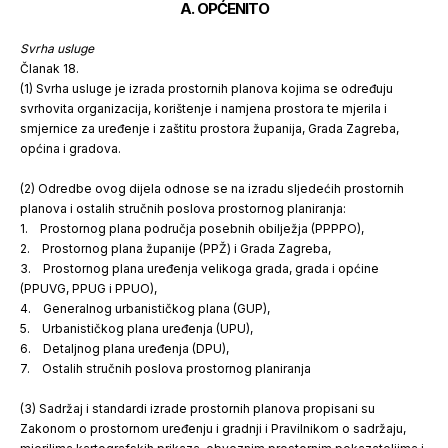
A. OPĆENITO
Svrha usluge
Članak 18.
(1) Svrha usluge je izrada prostornih planova kojima se određuju
svrhovita organizacija, korištenje i namjena prostora te mjerila i
smjernice za uređenje i zaštitu prostora županija, Grada Zagreba,
općina i gradova.
(2) Odredbe ovog dijela odnose se na izradu sljedećih prostornih
planova i ostalih stručnih poslova prostornog planiranja:
1. Prostornog plana područja posebnih obilježja (PPPPO),
2. Prostornog plana županije (PPŽ) i Grada Zagreba,
3. Prostornog plana uređenja velikoga grada, grada i općine
(PPUVG, PPUG i PPUO),
4. Generalnog urbanističkog plana (GUP),
5. Urbanističkog plana uređenja (UPU),
6. Detaljnog plana uređenja (DPU),
7. Ostalih stručnih poslova prostornog planiranja
(3) Sadržaj i standardi izrade prostornih planova propisani su
Zakonom o prostornom uređenju i gradnji i Pravilnikom o sadržaju,