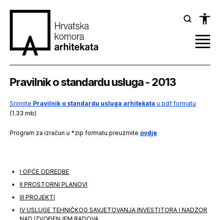
Pravilnik o standardu usluga - 2013
Snimite
Pravilnik o standardu usluga arhitekata
u pdf formatu
(1.33 mb)
Program za izračun u *zip formatu preuzmite
ovdje
I OPĆE ODREDBE
II PROSTORNI PLANOVI
III PROJEKTI
IV USLUGE TEHNIČKOG SAVJETOVANJA INVESTITORA I NADZOR
NAD IZVOÐENJEM RADOVA