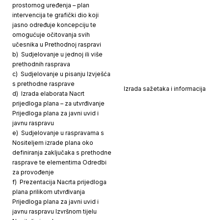
prostornog uređenja – plan
intervencija te grafički dio koji
jasno određuje koncepciju te
omogućuje očitovanja svih
učesnika u Prethodnoj raspravi
b) Sudjelovanje u jednoj ili više
prethodnih rasprava
c) Sudjelovanje u pisanju Izvješća
s prethodne rasprave
Izrada sažetaka i informacija
d) Izrada elaborata Nacrt
prijedloga plana – za utvrđivanje
Prijedloga plana za javni uvid i
javnu raspravu
e) Sudjelovanje u raspravama s
Nositeljem izrade plana oko
definiranja zaključaka s prethodne
rasprave te elementima Odredbi
za provođenje
f) Prezentacija Nacrta prijedloga
plana prilikom utvrđivanja
Prijedloga plana za javni uvid i
javnu raspravu Izvršnom tijelu