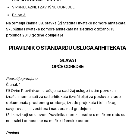
V PRIJELAZNE I ZAVRŠNE ODREDBE
Prilog A
Na temelju članka 38. stavka (2) Statuta Hrvatske komore arhitekata,
Skupština Hrvatske komore arhitekata na sjednici održanoj 13.
prosinca 2013 godine donijela je:
PRAVILNIK O STANDARDU USLUGA ARHITEKATA
GLAVA I
OPĆE ODREDBE
Područje primjene
Članak 1.
(1) Ovim Pravilnikom uređuje se sadržaj usluge i s tim povezan
izračun norma sati za rad arhitekata (izvršitelja) za poslove izrade
dokumenata prostornog uređenja, izrade projekata i tehničkog
savjetovanja investitora i nadzora nad gradnjom.
(2) Izrazi koji se u ovom Pravilniku rabe za osobe u muškom rodu su
neutralni i odnose se na muške i ženske osobe.
Poslovi