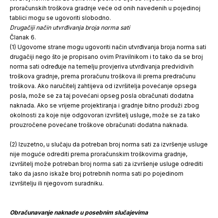
proračunskih troškova gradnje veće od onih navedenih u pojedinoj
tablici mogu se ugovoriti slobodno.
Drugačiji način utvrđivanja broja norma sati
Članak 6.
(1) Ugovorne strane mogu ugovoriti način utvrđivanja broja norma sati
drugačiji nego što je propisano ovim Pravilnikom i to tako da se broj
norma sati određuje na temelju provjeriva utvrđivanja predvidivih
troškova gradnje, prema proračunu troškova ili prema predračunu
troškova. Ako naručitelj zahtijeva od izvršitelja povećanje opsega
posla, može se za taj povećani opseg posla obračunati dodatna
naknada. Ako se vrijeme projektiranja i gradnje bitno produži zbog
okolnosti za koje nije odgovoran izvršitelj usluge, može se za tako
prouzročene povećane troškove obračunati dodatna naknada.
(2) Izuzetno, u slučaju da potreban broj norma sati za izvršenje usluge
nije moguće odrediti prema proračunskim troškovima gradnje,
izvršitelj može potreban broj norma sati za izvršenje usluge odrediti
tako da jasno iskaže broj potrebnih norma sati po pojedinom
izvršitelju ili njegovom suradniku.
Obračunavanje naknade u posebnim slučajevima