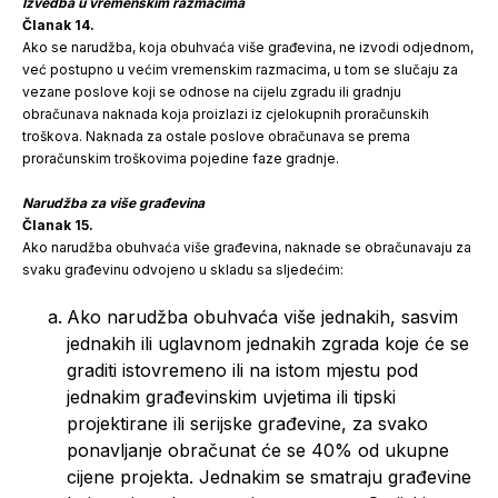
Izvedba u vremenskim razmacima
Članak 14.
Ako se narudžba, koja obuhvaća više građevina, ne izvodi odjednom,
već postupno u većim vremenskim razmacima, u tom se slučaju za
vezane poslove koji se odnose na cijelu zgradu ili gradnju
obračunava naknada koja proizlazi iz cjelokupnih proračunskih
troškova. Naknada za ostale poslove obračunava se prema
proračunskim troškovima pojedine faze gradnje.
Narudžba za više građevina
Članak 15.
Ako narudžba obuhvaća više građevina, naknade se obračunavaju za
svaku građevinu odvojeno u skladu sa sljedećim:
Ako narudžba obuhvaća više jednakih, sasvim
jednakih ili uglavnom jednakih zgrada koje će se
graditi istovremeno ili na istom mjestu pod
jednakim građevinskim uvjetima ili tipski
projektirane ili serijske građevine, za svako
ponavljanje obračunat će se 40% od ukupne
cijene projekta. Jednakim se smatraju građevine