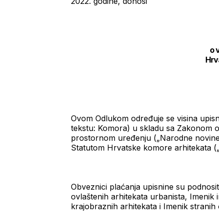
2022. godine, donosi
o v
Hrv
Ovom Odlukom određuje se visina upisni
tekstu: Komora) u skladu sa Zakonom o k
prostornom uređenju („Narodne novine“ b
Statutom Hrvatske komore arhitekata („N
Obveznici plaćanja upisnine su podnosite
ovlaštenih arhitekata urbanista, Imenik i
krajobraznih arhitekata i Imenik stranih