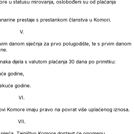
re u statusu mirovanja, oslobođeni su od plaćanja
narine prestaje s prestankom članstva u Komori.
V.
vim danom siječnja za prvo polugodište, te s prvim danom
ine.
ednaka dijela s valutom plaćanja 30 dana po primitku:
kuće godine,
tekuće godine.
VI.
novi Komore imaju pravo na povrat više uplaćenog iznosa.
VII.
pijeća, Tajništvo Komore dostavit će opomenu.