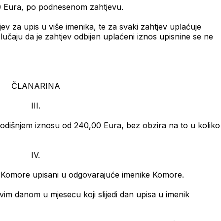
00 Eura, po podnesenom zahtjevu.
jev za upis u više imenika, te za svaki zahtjev uplaćuje
lučaju da je zahtjev odbijen uplaćeni iznos upisnine se ne
ČLANARINA
III.
godišnjem iznosu od 240,00 Eura, bez obzira na to u koliko
IV.
i Komore upisani u odgovarajuće imenike Komore.
im danom u mjesecu koji slijedi dan upisa u imenik