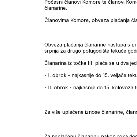
Počasni članovi Komore te članovi Komo
članarine.
Članovima Komore, obveza plaćanja čla
Obveza plaćanja članarine nastupa s pr
srpnja za drugo polugodište tekuće god
Članarina iz točke III. plaća se u dva j
- I. obrok - najkasnije do 15. veljače te
- II. obrok - najkasnije do 15. kolovoza 
Za više uplaćene iznose članarine, čla
Za neplaćenu članarinu nakon roka dos