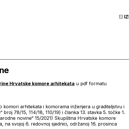
I
ine
narine Hrvatske komore arhitekata
u pdf formatu
o komori arhitekata i komorama inženjera u graditeljstvu i
roj 78/15, 114/18, 110/19) i članka 13. stavka 5. točke 1.
Narodne novine“ 15/2021) Skupština Hrvatske komore
 na svojoj 6. redovnoj sjednici, održanoj 16. prosinca