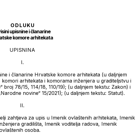
O D L U K U
isini upisnine i članarine
atske komore arhitekata
UPISNINA
I.
ne i članarine Hrvatske komore arhitekata (u daljnjem
omori arhitekata i komorama inženjera u graditeljstvu i
roj 78/15, 114/18, 110/19); (u daljnjem tekstu: Zakon) i
arodne novine“ 15/2021); (u daljnjem tekstu: Statut).
II.
lji zahtjeva za upis u Imenik ovlaštenih arhitekata, Imenik
nženjera gradilišta, Imenik voditelja radova, Imenik
 ovlaštenih osoba.