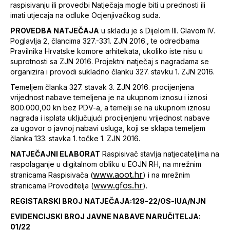
raspisivanju ili provedbi Natječaja mogle biti u prednosti ili
imati utjecaja na odluke Ocjenjivačkog suda.
PROVEDBA NATJEČAJA
u skladu je s Dijelom III. Glavom IV.
Poglavlja 2, člancima 327.-331. ZJN 2016., te odredbama
Pravilnika Hrvatske komore arhitekata, ukoliko iste nisu u
suprotnosti sa ZJN 2016. Projektni natječaj s nagradama se
organizira i provodi sukladno članku 327. stavku 1. ZJN 2016.
Temeljem članka 327. stavak 3. ZJN 2016. procijenjena
vrijednost nabave temeljena je na ukupnom iznosu i iznosi
800.000,00 kn bez PDV-a, a temelji se na ukupnom iznosu
nagrada i isplata uključujući procijenjenu vrijednost nabave
za ugovor o javnoj nabavi usluga, koji se sklapa temeljem
članka 133. stavka 1. točke 1. ZJN 2016.
NATJEČAJNI ELABORAT
Raspisivač stavlja natjecateljima na
raspolaganje u digitalnom obliku u EOJN RH, na mrežnim
www.aoot.hr
stranicama Raspisivača (
) i na mrežnim
www.gfos.hr
stranicama Provoditelja (
).
REGISTARSKI BROJ NATJEČAJA:129-22/OS-IUA/NJN
EVIDENCIJSKI BROJ JAVNE NABAVE NARUČITELJA:
01/22