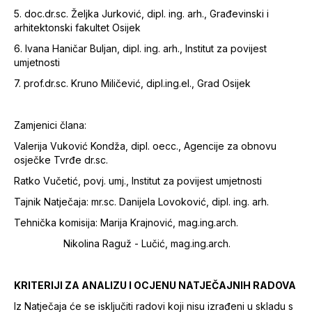
5. doc.dr.sc. Željka Jurković, dipl. ing. arh., Građevinski i
arhitektonski fakultet Osijek
6. Ivana Haničar Buljan, dipl. ing. arh., Institut za povijest
umjetnosti
7. prof.dr.sc. Kruno Miličević, dipl.ing.el., Grad Osijek
Zamjenici člana:
Valerija Vuković Kondža, dipl. oecc., Agencije za obnovu
osječke Tvrđe dr.sc.
Ratko Vučetić, povj. umj., Institut za povijest umjetnosti
Tajnik Natječaja: mr.sc. Danijela Lovoković, dipl. ing. arh.
Tehnička komisija: Marija Krajnović, mag.ing.arch.
Nikolina Raguž - Lučić, mag.ing.arch.
KRITERIJI ZA ANALIZU I OCJENU NATJEČAJNIH RADOVA
Iz Natječaja će se isključiti radovi koji nisu izrađeni u skladu s