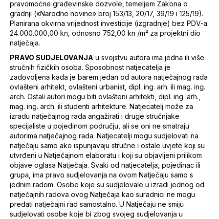
pravomoćne građevinske dozvole, temeljem Zakona o
gradnji («Narodne novine» broj 153/13, 20/17, 39/19 i 125/19).
Planirana okvirna vrijednost investicije (izgradnje) bez PDV-a:
24.000.000,00 kn, odnosno 752,00 kn /m² za projektni dio
natječaja.
PRAVO SUDJELOVANJA
u svojstvu autora ima jedna ili više
stručnih fizičkih osoba. Sposobnost natjecatelja je
zadovoljena kada je barem jedan od autora natječajnog rada
ovlašteni arhitekt, ovlašteni urbanist, dipl. ing. arh. ili mag. ing.
arch. Ostali autori mogu biti ovlašteni arhitekti, dipl. ing. arh.,
mag. ing. arch. ili studenti arhitekture. Natjecatelj može za
izradu natječajnog rada angažirati i druge stručnjake
specijaliste u pojedinom području, ali se oni ne smatraju
autorima natječajnog rada. Natjecatelji mogu sudjelovati na
natječaju samo ako ispunjavaju stručne i ostale uvjete koji su
utvrđeni u Natječajnom elaboratu i koji su objavljeni prilikom
objave oglasa Natječaja. Svaki od natjecatelja, pojedinac ili
grupa, ima pravo sudjelovanja na ovom Natječaju samo s
jednim radom. Osobe koje su sudjelovale u izradi jednog od
natječajnih radova ovog Natječaja kao suradnici ne mogu
predati natječajni rad samostalno. U Natječaju ne smiju
sudjelovati osobe koje bi zbog svojeg sudjelovanja u