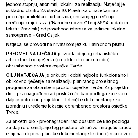
jednom stupnju, anonimni, lokalni, za realizaciju. Natječaj je
sukladno članku 27. stavka 10. Pravilnika o natječajima s
područja arhitekture, urbanizma, unutarnjeg uređenja i
uređenja krajobraza (“Narodne novine” broj 85/14, u daljem
tekstu: Pravilnik) od posebnog interesa za jedinicu lokalne
samouprave – Grad Osijek.
Natječaj se provodi na hrvatskom jeziku i latiničnom pismu.
PREDMET NATJEČAJA
je izrada idejnog urbanističko -
arhitektonskog rješenja (projektni dio i anketni dio)
obrambenog prostora osječke Tvrđe.
CILJ NATJEČAJA
je prikupiti i dobiti najbolje funkcionalno i
oblikovno rješenje za realizaciju planiranog projektnog
programa za obrambeni prostor osječke Tvrđe. Za projektni
dio - prvonagrađeni rad poslužiti će kao podloga za izradu
daljnje potrebne projektno – tehničke dokumentacije za
izgradnju i uređenje lokacije obrambenog prostora osječke
Tvrđe.
Za anketni dio - prvonagrađeni rad poslužiti će kao podloga
za daljnje promišljanje tog prostora, uključivo i moguću izradu
izmjena i dopuna planske dokumentacije te donošenja novog