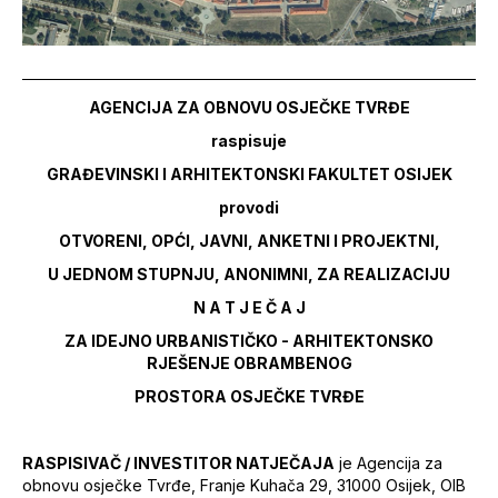
AGENCIJA ZA OBNOVU OSJEČKE TVRĐE
raspisuje
GRAĐEVINSKI I ARHITEKTONSKI FAKULTET OSIJEK
provodi
OTVORENI, OPĆI, JAVNI, ANKETNI I PROJEKTNI,
U JEDNOM STUPNJU, ANONIMNI, ZA REALIZACIJU
N A T J E Č A J
ZA IDEJNO URBANISTIČKO - ARHITEKTONSKO
RJEŠENJE OBRAMBENOG
PROSTORA OSJEČKE TVRĐE
RASPISIVAČ / INVESTITOR NATJEČAJA
je Agencija za
obnovu osječke Tvrđe, Franje Kuhača 29, 31000 Osijek, OIB