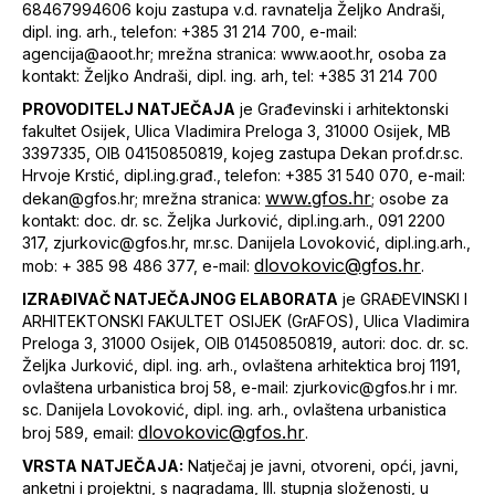
68467994606 koju zastupa v.d. ravnatelja Željko Andraši,
dipl. ing. arh., telefon: +385 31 214 700, e-mail:
agencija@aoot.hr; mrežna stranica: www.aoot.hr, osoba za
kontakt: Željko Andraši, dipl. ing. arh, tel: +385 31 214 700
PROVODITELJ NATJEČAJA
je Građevinski i arhitektonski
fakultet Osijek, Ulica Vladimira Preloga 3, 31000 Osijek, MB
3397335, OIB 04150850819, kojeg zastupa Dekan prof.dr.sc.
Hrvoje Krstić, dipl.ing.građ., telefon: +385 31 540 070, e-mail:
www.gfos.hr
dekan@gfos.hr; mrežna stranica:
; osobe za
kontakt: doc. dr. sc. Željka Jurković, dipl.ing.arh., 091 2200
317, zjurkovic@gfos.hr, mr.sc. Danijela Lovoković, dipl.ing.arh.,
dlovokovic@gfos.hr
mob: + 385 98 486 377, e-mail:
.
IZRAĐIVAČ NATJEČAJNOG ELABORATA
je GRAĐEVINSKI I
ARHITEKTONSKI FAKULTET OSIJEK (GrAFOS), Ulica Vladimira
Preloga 3, 31000 Osijek, OIB 01450850819, autori: doc. dr. sc.
Željka Jurković, dipl. ing. arh., ovlaštena arhitektica broj 1191,
ovlaštena urbanistica broj 58, e-mail: zjurkovic@gfos.hr i mr.
sc. Danijela Lovoković, dipl. ing. arh., ovlaštena urbanistica
dlovokovic@gfos.hr
broj 589, email:
.
VRSTA NATJEČAJA:
Natječaj je javni, otvoreni, opći, javni,
anketni i projektni, s nagradama, III. stupnja složenosti, u