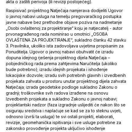
akta o zaštiti perivoja (ili reviziji postojećeg).
Raspisivač projektnog Natječaja namjerava dodijeliti Ugovor
o javnoj nabavi usluga na temelju pregovaračkog postupka
javne nabave bez prethodne objave poziva na nadmetanje
„Osobi ovlaštenoj za projektiranje“ koju je natjecatelj - autor
prvonagrađenog rada nominirao u omotnici „OSOBA
OVLAŠTENA ZA PROJEKTIRANJE“, sukladno članku 42 stavku
3. Pravilnika, ukoliko ista zadovoljava uvjetima propisanim za
Ponuditelja. Ugovor o javnoj nabavi obuhvatit će izradu
dopuna idejnog rješenja projektnog dijela Natječaja –
pobjedničkog rada prema zahtjevima Naručitelja (ukoliko
bude potrebno); izradu idejnih projekata i ishođenje
lokacijske dozvole; izradu svih potrebnih glavnih i izvedbenih
projekata zahvata u prostoru unutar projektnog dijela zahvata
Natječaja; izrada geodetske podloge sukladno Zakonu o
gradnji; troškovnike svih radova izrađene na osnovu
Izvedbenih projekata a sukladno Zakonu o javnoj nabavi;
projektantski nadzor (faza izgradnje uslijediti će nakon što se
osiguraju sredstva i naplaćuje se kad se za to steknu uvjeti,
odnosno izvrši ta usluga) te svi ostali projekti, elaborati,
revizije, geomehanička ispitivanja i sve usluge potrebne za
zakonsko provođenje projekta uključivo ishođenje