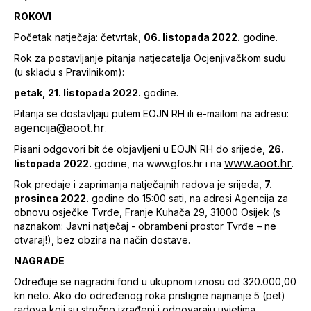
ROKOVI
Početak natječaja: četvrtak,
06. listopada 2022.
godine.
Rok za postavljanje pitanja natjecatelja Ocjenjivačkom sudu
(u skladu s Pravilnikom):
petak, 21. listopada 2022.
godine.
Pitanja se dostavljaju putem EOJN RH ili e-mailom na adresu:
agencija@aoot.hr
.
Pisani odgovori bit će objavljeni u EOJN RH do srijede,
26.
www.aoot.hr
listopada 2022.
godine, na www.gfos.hr i na
.
Rok predaje i zaprimanja natječajnih radova je srijeda,
7.
prosinca 2022.
godine do 15:00 sati, na adresi Agencija za
obnovu osječke Tvrđe, Franje Kuhača 29, 31000 Osijek (s
naznakom: Javni natječaj - obrambeni prostor Tvrđe – ne
otvaraj!), bez obzira na način dostave.
NAGRADE
Određuje se nagradni fond u ukupnom iznosu od 320.000,00
kn neto. Ako do određenog roka pristigne najmanje 5 (pet)
radova koji su stručno izrađeni i odgovaraju uvjetima