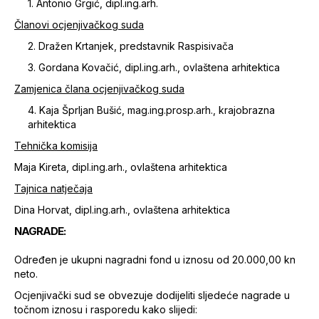
1. Antonio Grgić, dipl.ing.arh.
Članovi ocjenjivačkog suda
2. Dražen Krtanjek, predstavnik Raspisivača
3. Gordana Kovačić, dipl.ing.arh., ovlaštena arhitektica
Zamjenica člana ocjenjivačkog suda
4. Kaja Šprljan Bušić, mag.ing.prosp.arh., krajobrazna
arhitektica
Tehnička komisija
Maja Kireta, dipl.ing.arh., ovlaštena arhitektica
Tajnica natječaja
Dina Horvat, dipl.ing.arh., ovlaštena arhitektica
NAGRADE:
Određen je ukupni nagradni fond u iznosu od 20.000,00 kn
neto.
Ocjenjivački sud se obvezuje dodijeliti sljedeće nagrade u
točnom iznosu i rasporedu kako slijedi: