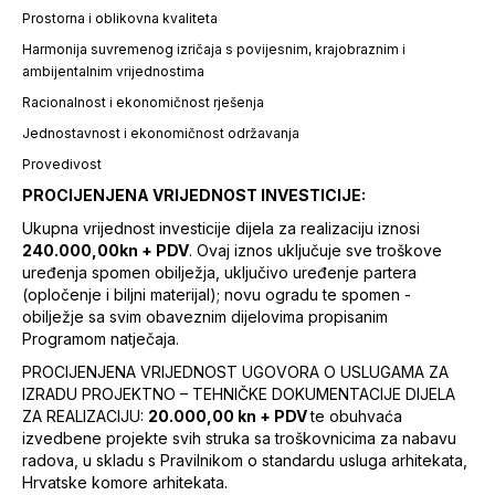
Prostorna i oblikovna kvaliteta
Harmonija suvremenog izričaja s povijesnim, krajobraznim i
ambijentalnim vrijednostima
Racionalnost i ekonomičnost rješenja
Jednostavnost i ekonomičnost održavanja
Provedivost
PROCIJENJENA VRIJEDNOST INVESTICIJE:
Ukupna vrijednost investicije dijela za realizaciju iznosi
240.000,00kn + PDV
. Ovaj iznos uključuje sve troškove
uređenja spomen obilježja, uključivo uređenje partera
(opločenje i biljni materijal); novu ogradu te spomen -
obilježje sa svim obaveznim dijelovima propisanim
Programom natječaja.
PROCIJENJENA VRIJEDNOST UGOVORA O USLUGAMA ZA
IZRADU PROJEKTNO – TEHNIČKE DOKUMENTACIJE DIJELA
ZA REALIZACIJU:
20.000,00 kn + PDV
te obuhvaća
izvedbene projekte svih struka sa troškovnicima za nabavu
radova, u skladu s Pravilnikom o standardu usluga arhitekata,
Hrvatske komore arhitekata.