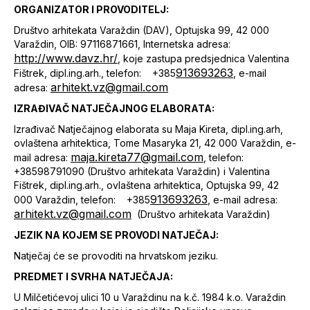
ORGANIZATOR I PROVODITELJ:
Društvo arhitekata Varaždin (DAV), Optujska 99, 42 000
Varaždin, OIB: 97116871661, Internetska adresa:
http://www.davz.hr/
, koje zastupa predsjednica Valentina
913693263
Fištrek, dipl.ing.arh., telefon: +385
, e-mail
arhitekt.vz@gmail.com
adresa:
IZRAĐIVAČ NATJEČAJNOG ELABORATA:
Izrađivač Natječajnog elaborata su Maja Kireta, dipl.ing.arh,
ovlaštena arhitektica, Tome Masaryka 21, 42 000 Varaždin, e-
maja.kireta77@gmail.com
mail adresa:
, telefon:
+38598791090 (Društvo arhitekata Varaždin) i Valentina
Fištrek, dipl.ing.arh., ovlaštena arhitektica, Optujska 99, 42
913693263
000 Varaždin, telefon: +385
, e-mail adresa:
arhitekt.vz@gmail.com
(Društvo arhitekata Varaždin)
JEZIK NA KOJEM SE PROVODI NATJEČAJ:
Natječaj će se provoditi na hrvatskom jeziku.
PREDMET I SVRHA NATJEČAJA:
U Milčetićevoj ulici 10 u Varaždinu na k.č. 1984 k.o. Varaždin