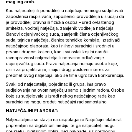
mag.ing.arch.
Kao natjecatelji ili ponuditelji u natječaju ne mogu sudjelovati
zaposlenici raspisivača, zaposlenici provoditelja u slučaju da
je provoditelj pravna ili fizička osoba – ured ovlaštenog
arhitekta, voditelj natječaja, zamjenik voditelja natječaja,
članovi ocjenjivačkog suda, zamjenik člana ocjenjivačkog
suda, tajnica natječaja, članica tehničke komisije, izrađivači
natječajnog elaborata, kao i njihovi suradnici i srodnici u
prvom i drugom koljenu, kao i svi ostali koji bi narušili
ravnopravnost natjecatelja ili neovisno odlučivanje
ocjenjivačkog suda. Pravo natjecanja nemaju osobe koje,
osim za projektiranje, imaju i drugi poslovni interes za
predmet ovog natječaja, ako se time ugrožava konkurencija.
Svaki od natjecatelja, pojedinac ili grupa, ima pravo
sudjelovanja na ovom natječaju samo s jednim radom. Osobe
koje su sudjelovale u izradi nekog natječajnog rada kao
suradnici ne mogu predati natječajni rad samostalno.
NATJEČAJNI ELABORAT:
Natjecateljima se stavlja na raspolaganje Natječajni elaborat
pripremljen na digitalnom mediju, te ga natjecatelji mogu
preuzeti u digitalnom obliku bez naknade, uz prethodnu