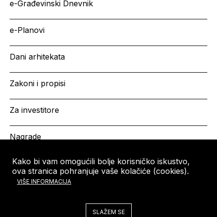
e-Građevinski Dnevnik
e-Planovi
Dani arhitekata
Zakoni i propisi
Za investitore
Nagrade
Kako bi vam omogućili bolje korisničko iskustvo,
ova stranica pohranjuje vaše kolačiće (cookies).
HRVATSKA KOMORA
Copyright © HKA 2026
VIŠE INFORMACIJA
ARHITEKATA
Ulica grada Vukovara 271
10000 Zagreb
SLAŽEM SE
Tel: +385 (0)1 5508 - 410