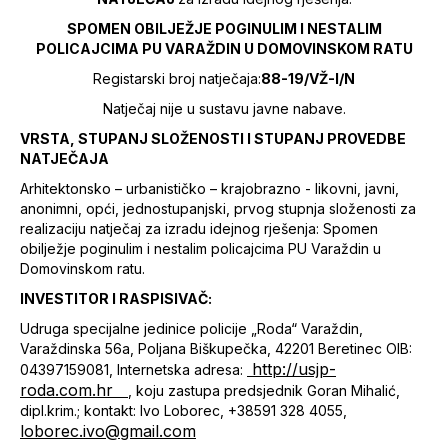
SPOMEN OBILJEŽJE POGINULIM I NESTALIM
POLICAJCIMA PU VARAŽDIN U DOMOVINSKOM RATU
Registarski broj natječaja:
88-19/VŽ-I/N
Natječaj nije u sustavu javne nabave.
VRSTA, STUPANJ SLOŽENOSTI I STUPANJ PROVEDBE
NATJEČAJA
Arhitektonsko – urbanističko – krajobrazno - likovni, javni,
anonimni, opći, jednostupanjski, prvog stupnja složenosti za
realizaciju natječaj za izradu idejnog rješenja: Spomen
obilježje poginulim i nestalim policajcima PU Varaždin u
Domovinskom ratu.
INVESTITOR I RASPISIVAČ:
Udruga specijalne jedinice policije „Roda“ Varaždin,
Varaždinska 56a, Poljana Biškupečka, 42201 Beretinec OIB:
http://usjp-
04397159081, Internetska adresa:
roda.com.hr
, koju zastupa predsjednik Goran Mihalić,
dipl.krim.; kontakt: Ivo Loborec, +38591 328 4055,
loborec.ivo@gmail.com