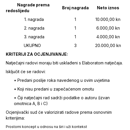
Nagrade prema
Broj nagrada
Neto iznos
redoslijedu
1. nagrada
1
10.000,00 kn
2. nagrada
1
6.000,00 kn
3. nagrada
1
4.000,00 kn
UKUPNO
3
20.000,00 kn
KRITERIJI ZA OCJENJIVANJE:
Natječajni radovi moraju biti usklađeni s Elaboratom natječaja.
Isključit će se radovi:
• Predani poslije roka navedenog u ovim uvjetima
• Koji nisu predani u zapečaćenom omotu
• Čiji natječajni rad sadrži podatke o autoru (izvan
omotnica A, B i C)
Ocjenjivački sud će valorizirati radove prema osnovnim
kriterijima:
Prostorni koncept u odnosu na širi i uži kontekst