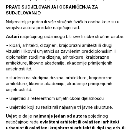
PRAVO SUDJELOVANJA I OGRANIČENJA ZA
SUDJELOVANJE:
Natjecatelj je jedna ili više stručnih fizičkih osoba koje su u
svojstvu autora predale natječajni rad.
Autori
natječajnog rada mogu biti sve fizičke stručne osobe:
• kipari, arhitekti, dizajneri, krajobrazni arhitekti ili drugi
vizualni i likovni umjetnici sa završenim preddiplomskim ili
diplomskim studijima dizajna, arhitekture, krajobrazne
arhitekture, likovne akademije, akademije primijenjenih
umjetnosti itd.
• studenti na studijima dizajna, arhitekture, krajobrazne
arhitekture, likovne akademije, akademije primijenjenih
umjetnosti itd.
• umjetnici s referentnom umjetničkom djelatnošću
• umjetnici koji su realizirali najmanje tri javne skulpture.
Uvjet
je da je
najmanje jedan od autora
pojedinog
natječajnog rada
ovlašteni arhitekt ili ovlašteni arhitekt
urbanist ili ovlašteni krajobrazni arhitekt ili dipl.ing.arh. ili