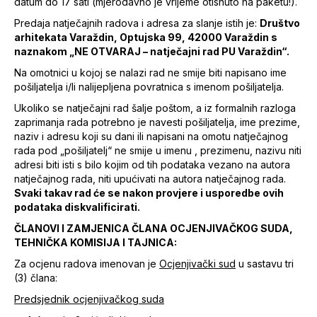
datum do 17 sati (mjerodavno je vrijeme otisnuto na paketu!).
Predaja natječajnih radova i adresa za slanje istih je:
Društvo
arhitekata Varaždin, Optujska 99, 42000 Varaždin s
naznakom „NE OTVARAJ – natječajni rad PU Varaždin“.
Na omotnici u kojoj se nalazi rad ne smije biti napisano ime
pošiljatelja i/li nalijepljena povratnica s imenom pošiljatelja.
Ukoliko se natječajni rad šalje poštom, a iz formalnih razloga
zaprimanja rada potrebno je navesti pošiljatelja, ime prezime,
naziv i adresu koji su dani ili napisani na omotu natječajnog
rada pod „pošiljatelj“ ne smije u imenu , prezimenu, nazivu niti
adresi biti isti s bilo kojim od tih podataka vezano na autora
natječajnog rada, niti upućivati na autora natječajnog rada.
Svaki takav rad će se nakon provjere i usporedbe ovih
podataka diskvalificirati.
ČLANOVI I ZAMJENICA ČLANA OCJENJIVAČKOG SUDA,
TEHNIČKA KOMISIJA I TAJNICA:
Za ocjenu radova imenovan je
Ocjenjivački sud
u sastavu tri
(3) člana:
Predsjednik ocjenjivačkog suda