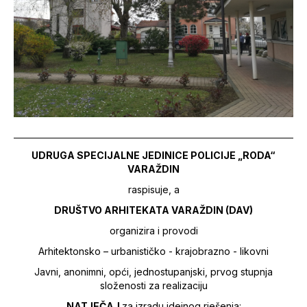
UDRUGA SPECIJALNE JEDINICE POLICIJE „RODA“
VARAŽDIN
raspisuje, a
DRUŠTVO ARHITEKATA VARAŽDIN (DAV)
organizira i provodi
Arhitektonsko – urbanističko - krajobrazno - likovni
Javni, anonimni, opći, jednostupanjski, prvog stupnja
složenosti za realizaciju
NATJEČAJ
za izradu idejnog rješenja: