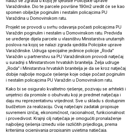
nalazi se zgrada u kojoj je sjedište Policijske uprave
Varaždinske. Dio te parcele površine 190m2 uredit će se kao
spomen obilježje poginulim i nestalim policajcima PU
Varaždina u Domovinskom ratu.
Projekt se provodi u svrhu odavanja počasti policajcima PU
Varaždin poginulim i nestalim u Domovinskom ratu. Predviđa
se uređenje dijela parcele u vlasništvu Ministarstva unutarnjih
poslova na kojoj se nalazi zgrada sjedišta Policijske uprave
Varaždinske. Udruga specijalne jedinice policije „Roda“
Varaždin u partnerstvu sa PU Varaždinskom provodi natječaj
u suradnji s Ministarstvom hrvatskih branitelja. Želja udruge
„Roda“ i Ministarstva hrvatskih branitelja je da se kroz natječaj
dobije najbolje moguće rješenje koje odaje počast poginulim
i nestalim policajcima PU Varaždin u Domovinskom ratu.
Kako bi se osiguralo kvalitetno rješenje, pozivaju se arhitekti i
umjetnici da promisle o obuhvatu koji je predmet natječaja i
daju mu reprezentativnu vrijednost. Sve u skladu s dostupnim
budžetom za realizaciju. Ovaj natječajni zadatak propisuje
suvremeni izričaj, ekonomičnost, racionalnost, funkcionalnost
i provedivost. Krajnji cilj natječaja je omogućiti pronalaženje
najboljeg rješenja između više različitih prijedloga, prema
kriterijima ocjenjivanja propisanim uvjetima natječaja.