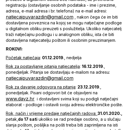
registraciju (ostavljanje osobnih podataka - ime i prezime,
adresa, e-mail adresa i br. telefona) na e-mail adresi:
natjecajpuvarazdin@gmail.com
, nakon čega će im biti
dostavljena poveznica na kojoj se mogu natječajne podloge
u digitalnom obliku preuzeti s poslužitelja. Ukoliko natjecatelj
traži natječajnu podlogu i u analognom obliku, ista će biti
dostavljena natjecatelju poštom ili osobnim preuzimanjem.
ROKOVI:
Početak natječaja
:
01.12.2019
., nedjelja
Rok za postavljanje pitanja natjecatelja
:
16.12.2019
.,
ponedjeljak. Pitanja se dostavljaju e-mailom na adresu:
natjecajpuvarazdin@gmail.com
Rok za davanje odgovora na pitanja
:
23.12.2019
.,
ponedjeljak. Pisani odgovori bit će objavljeni na
www.davz.hr
i dostavljeni svima koji su podigli natječajni
elaborat - podloge i ostavili svoju adresu elektroničke pošte.
Rok, način i vrijeme predaje natječajnih radova:
31.01.2020.,
petak,
do 17 sati
ukoliko se rad predaje osobno, a u slučaju
slanja poštom, pošiljka na pošti treba biti zaprimljena na isti