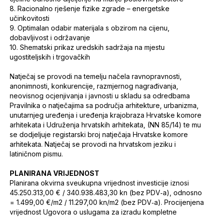
8.
Racionalno rješenje fizike zgrade – energetske
učinkovitosti
9.
Optimalan odabir materijala s obzirom na cijenu,
dobavljivost i održavanje
10.
Shematski prikaz uredskih sadržaja na mjestu
ugostiteljskih i trgovačkih
Natječaj se provodi na temelju načela ravnopravnosti,
anonimnosti, konkurencije, razmjernog nagrađivanja,
neovisnog ocjenjivanja i javnosti u skladu sa odredbama
Pravilnika o natječajima sa područja arhitekture, urbanizma,
unutarnjeg uređenja i uređenja krajobraza Hrvatske komore
arhitekata i Udruženja hrvatskih arhitekata, (NN 85/14) te mu
se dodjeljuje registarski broj natječaja Hrvatske komore
arhitekata. Natječaj se provodi na hrvatskom jeziku i
latiničnom pismu.
PLANIRANA VRIJEDNOST
Planirana okvirna sveukupna vrijednost investicije iznosi
45.250.313,00 € / 340.938.483,30 kn (bez PDV‐a), odnosno
= 1.499,00 €/m2 / 11.297,00 kn/m2 (bez PDV‐a). Procijenjena
vrijednost Ugovora o uslugama za izradu kompletne