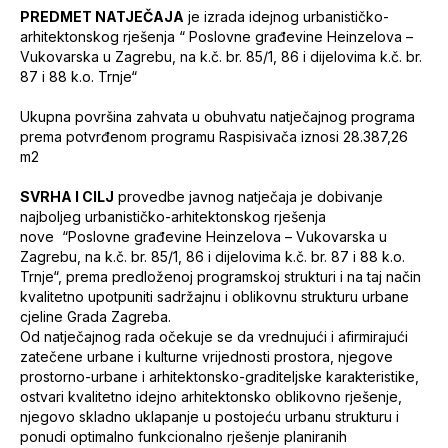
PREDMET NATJEČAJA
je izrada idejnog urbanističko-
arhitektonskog rješenja “ Poslovne građevine Heinzelova –
Vukovarska u Zagrebu, na k.č. br. 85/1, 86 i dijelovima k.č. br.
87 i 88 k.o. Trnje“
Ukupna površina zahvata u obuhvatu natječajnog programa
prema potvrđenom programu Raspisivača iznosi 28.387,26
m2
SVRHA I CILJ
provedbe javnog natječaja je dobivanje
najboljeg urbanističko-arhitektonskog rješenja
nove “Poslovne građevine Heinzelova – Vukovarska u
Zagrebu, na k.č. br. 85/1, 86 i dijelovima k.č. br. 87 i 88 k.o.
Trnje“, prema predloženoj programskoj strukturi i na taj način
kvalitetno upotpuniti sadržajnu i oblikovnu strukturu urbane
cjeline Grada Zagreba.
Od natječajnog rada očekuje se da vrednujući i afirmirajući
zatečene urbane i kulturne vrijednosti prostora, njegove
prostorno-urbane i arhitektonsko-graditeljske karakteristike,
ostvari kvalitetno idejno arhitektonsko oblikovno rješenje,
njegovo skladno uklapanje u postojeću urbanu strukturu i
ponudi optimalno funkcionalno rješenje planiranih