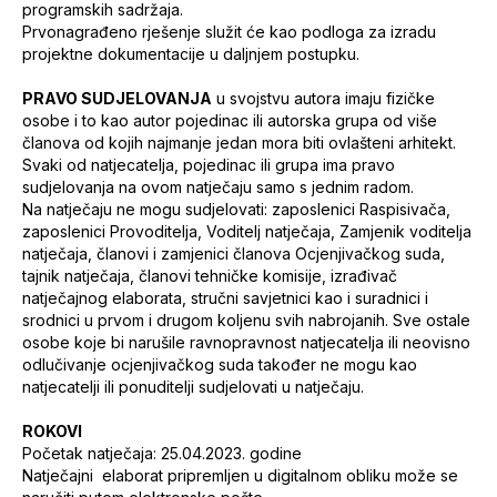
programskih sadržaja.
Prvonagrađeno rješenje služit će kao podloga za izradu
projektne dokumentacije u daljnjem postupku.
PRAVO SUDJELOVANJA
u svojstvu autora imaju fizičke
osobe i to kao autor pojedinac ili autorska grupa od više
članova od kojih najmanje jedan mora biti ovlašteni arhitekt.
Svaki od natjecatelja, pojedinac ili grupa ima pravo
sudjelovanja na ovom natječaju samo s jednim radom.
Na natječaju ne mogu sudjelovati: zaposlenici Raspisivača,
zaposlenici Provoditelja, Voditelj natječaja, Zamjenik voditelja
natječaja, članovi i zamjenici članova Ocjenjivačkog suda,
tajnik natječaja, članovi tehničke komisije, izrađivač
natječajnog elaborata, stručni savjetnici kao i suradnici i
srodnici u prvom i drugom koljenu svih nabrojanih. Sve ostale
osobe koje bi narušile ravnopravnost natjecatelja ili neovisno
odlučivanje ocjenjivačkog suda također ne mogu kao
natjecatelji ili ponuditelji sudjelovati u natječaju.
ROKOVI
Početak natječaja: 25.04.2023. godine
Natječajni elaborat pripremljen u digitalnom obliku može se