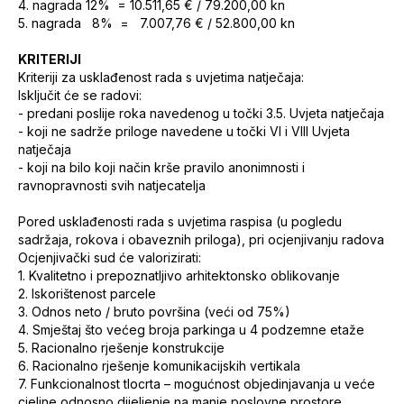
4. nagrada 12%
= 10.511,65 €
 /
79.200,00 kn
5. nagrada 8%
= 7.007,76 €
 /
52.800,00 kn
KRITERIJI
Kriteriji za usklađenost rada s uvjetima natječaja:
Isključit će se radovi:
-
predani poslije roka navedenog u točki 3.5. Uvjeta natječaja
-
koji ne sadrže priloge navedene u točki VI i VIII Uvjeta
natječaja
-
koji na bilo koji način krše pravilo anonimnosti i
ravnopravnosti svih natjecatelja
Pored usklađenosti rada s uvjetima raspisa (u pogledu
sadržaja, rokova i obaveznih priloga), pri ocjenjivanju radova
Ocjenjivački sud će valorizirati:
1.
Kvalitetno i prepoznatljivo arhitektonsko oblikovanje
2.
Iskorištenost parcele
3.
Odnos neto / bruto površina (veći od 75%)
4.
Smještaj što većeg broja parkinga u 4 podzemne etaže
5.
Racionalno rješenje konstrukcije
6.
Racionalno rješenje komunikacijskih vertikala
7.
Funkcionalnost tlocrta – mogućnost objedinjavanja u veće
cjeline odnosno dijeljenje na manje poslovne prostore