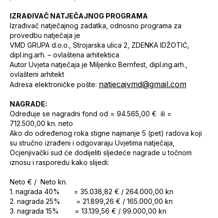
IZRAĐIVAČ NATJEČAJNOG PROGRAMA
Izrađivač natječajnog zadatka, odnosno programa za
provedbu natječaja je
VMD GRUPA d.o.o., Strojarska ulica 2, ZDENKA IDŽOTIĆ,
dipl.ing.arh. – ovlaštena arhitektica
Autor Uvjeta natječaja je Miljenko Bernfest, dipl.ing.arh.,
ovlašteni arhitekt
natjecajvmd@gmail.com
Adresa elektroničke pošte:
NAGRADE:
Određuje se nagradni fond od = 94.565,00 € ili =
712.500,00 kn. neto
Ako do određenog roka stigne najmanje 5 (pet) radova koji
su stručno izrađeni i odgovaraju Uvjetima natječaja,
Ocjenjivački sud će dodijeliti sljedeće nagrade u točnom
iznosu i rasporedu kako slijedi:
Neto € /
Neto kn.
1. nagrada 40%
= 35.038,82 €
 / 
264.000,00 kn
2. nagrada 25%
= 21.899,26 €
 / 
165.000,00 kn
3. nagrada 15%
= 13.139,56 €
 /
99.000,00 kn