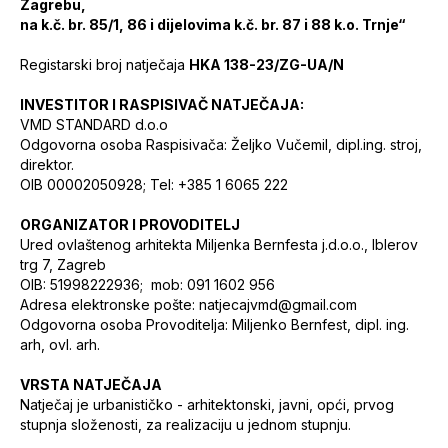
Zagrebu,
na k.č. br. 85/1, 86 i dijelovima k.č. br. 87 i 88 k.o. Trnje“
Registarski broj natječaja
HKA 138-23/ZG-UA/N
INVESTITOR I RASPISIVAČ NATJEČAJA:
VMD STANDARD d.o.o
Odgovorna osoba Raspisivača: Željko Vučemil, dipl.ing. stroj,
direktor.
OIB 00002050928; Tel: +385 1 6065 222
ORGANIZATOR I PROVODITELJ
Ured ovlaštenog arhitekta Miljenka Bernfesta j.d.o.o., Iblerov
trg 7, Zagreb
OIB: 51998222936; mob: 091 1602 956
Adresa elektronske pošte: natjecajvmd@gmail.com
Odgovorna osoba Provoditelja: Miljenko Bernfest, dipl. ing.
arh, ovl. arh.
VRSTA NATJEČAJA
Natječaj je urbanističko - arhitektonski, javni, opći, prvog
stupnja složenosti, za realizaciju u jednom stupnju.