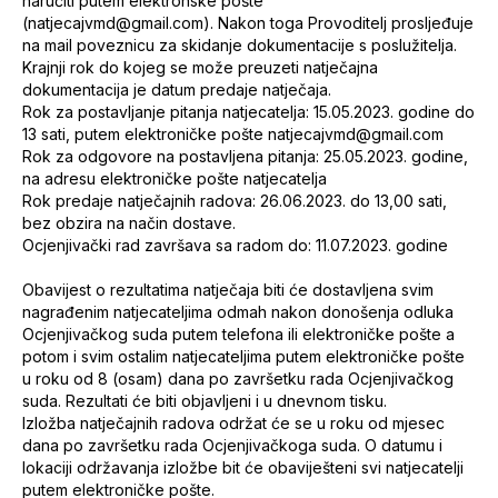
naručiti putem elektronske pošte
(natjecajvmd@gmail.com). Nakon toga Provoditelj prosljeđuje
na mail poveznicu za skidanje dokumentacije s poslužitelja.
Krajnji rok do kojeg se može preuzeti natječajna
dokumentacija je datum predaje natječaja.
Rok za postavljanje pitanja natjecatelja: 15.05.2023. godine do
13 sati, putem elektroničke pošte natjecajvmd@gmail.com
Rok za odgovore na postavljena pitanja: 25.05.2023. godine,
na adresu elektroničke pošte natjecatelja
Rok predaje natječajnih radova: 26.06.2023. do 13,00 sati,
bez obzira na način dostave.
Ocjenjivački rad završava sa radom do: 11.07.2023. godine
Obavijest o rezultatima natječaja biti će dostavljena svim
nagrađenim natjecateljima odmah nakon donošenja odluka
Ocjenjivačkog suda putem telefona ili elektroničke pošte a
potom i svim ostalim natjecateljima putem elektroničke pošte
u roku od 8 (osam) dana po završetku rada Ocjenjivačkog
suda. Rezultati će biti objavljeni i u dnevnom tisku.
Izložba natječajnih radova održat će se u roku od mjesec
dana po završetku rada Ocjenjivačkoga suda. O datumu i
lokaciji održavanja izložbe bit će obaviješteni svi natjecatelji
putem elektroničke pošte.