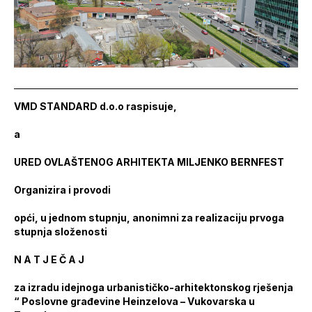
VMD STANDARD d.o.o raspisuje,
a
URED OVLAŠTENOG ARHITEKTA MILJENKO BERNFEST
Organizira i provodi
opći, u jednom stupnju, anonimni za realizaciju prvoga
stupnja složenosti
N A T J E Č A J
za izradu idejnoga urbanističko-arhitektonskog rješenja
“ Poslovne građevine Heinzelova – Vukovarska u