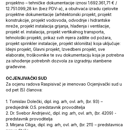
projektno – tehničke dokumentacije iznosi 1.692.361,71 € /
12.751.099,28 kn (bez PDV-a), a obuhvaća izradu cjelovite
projektne dokumentacije (arhitektonski projekt, projekt
konstrukcije, projekt vodovoda, odvodnje i hidrantske
mreže, projekt instalacija grijanja, hlađenja i ventilacije,
projekt el. instalacija, projekt vertikalnog transporta,
tehnološki projekti, prikaz svih mjera zaštite od požara,
projekt sprinkler instalacije, projekt skloništa) koja uključuje:
Idejni projekt, Glavni projekt, Izvedbeni projekt, sve
elaborate, troškovnike te svu dokumentaciju koja je potrebna
za ishođenje potrebnih dozvola za izgradnju stambene
građevine.
OCJENJIVAČKI SUD
Za ocjenu radova Raspisivač je imenovao Ocjenjivački sud u
od pet (5) članova:
1.
Tomislav Dolečki, dipl. ing. arh, ovl. arh, (br. 93) –
predsjednik O.S. predstavnik provoditelja
2.
Dr. Svebor Andrijević, dipl. ing .arh, ovl. arh, (br. 4209) -
predstavnik provoditelja
3.
Mirjana Ciliga, dipl. ing. arh, ovl. arh, (br. 211) – predstavnica