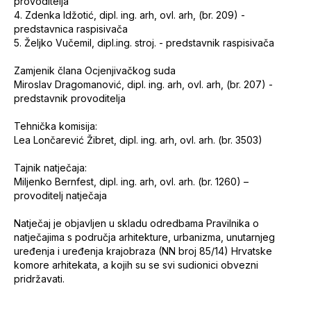
provoditelja
4.
Zdenka Idžotić, dipl. ing. arh, ovl. arh, (br. 209) -
predstavnica raspisivača
5.
Željko Vučemil, dipl.ing. stroj. - predstavnik raspisivača
Zamjenik člana Ocjenjivačkog suda
Miroslav Dragomanović, dipl. ing. arh, ovl. arh, (br. 207) -
predstavnik provoditelja
Tehnička komisija:
Lea Lončarević Žibret, dipl. ing. arh, ovl. arh. (br. 3503)
Tajnik natječaja:
Miljenko Bernfest, dipl. ing. arh, ovl. arh. (br. 1260) –
provoditelj natječaja
Natječaj je objavljen u skladu odredbama Pravilnika o
natječajima s područja arhitekture, urbanizma, unutarnjeg
uređenja i uređenja krajobraza (NN broj 85/14) Hrvatske
komore arhitekata, a kojih su se svi sudionici obvezni
pridržavati.