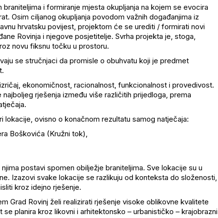
 braniteljima i formiranje mjesta okupljanja na kojem se evocira
 rat. Osim ciljanog okupljanja povodom važnih događanjima iz
vnu hrvatsku povijest, projektom će se urediti / formirati novi
ađane Rovinja i njegove posjetitelje. Svrha projekta je, stoga,
 kroz novu fiksnu točku u prostoru.
ivaju se stručnjaci da promisle o obuhvatu koji je predmet
t.
izričaj, ekonomičnost, racionalnost, funkcionalnost i provedivost.
e najboljeg rješenja između više različitih prijedloga, prema
atječaja.
ri lokacije, ovisno o konačnom rezultatu samog natječaja:
era Boškovića (Kružni tok),
a njima postavi spomen obilježje braniteljima. Sve lokacije su u
ne. Izazovi svake lokacije se razlikuju od konteksta do složenosti,
liti kroz idejno rješenje.
m Grad Rovinj želi realizirati rješenje visoke oblikovne kvalitete
se planira kroz likovni i arhitektonsko – urbanističko – krajobrazni