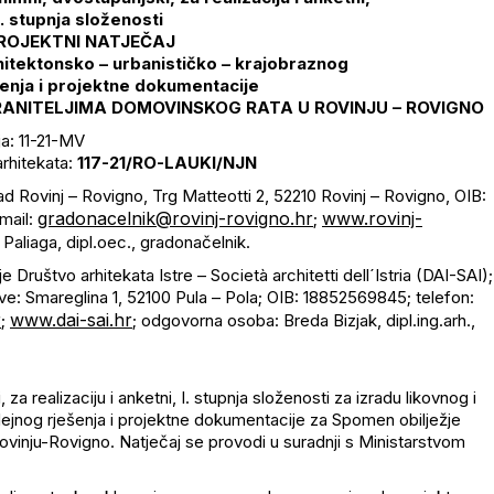
I. stupnja složenosti
ROJEKTNI NATJEČAJ
rhitektonsko – urbanističko – krajobraznog
šenja i projektne dokumentacije
RANITELJIMA DOMOVINSKOG RATA U ROVINJU – ROVIGNO
a: 11-21-MV
arhitekata:
117-21/RO-LAUKI/NJN
ad Rovinj – Rovigno, Trg Matteotti 2, 52210 Rovinj – Rovigno, OIB:
gradonacelnik@rovinj-rovigno.hr
www.rovinj-
mail:
;
Paliaga, dipl.oec., gradonačelnik.
je Društvo arhitekata Istre – Società architetti dell´Istria (DAI-SAI);
ve: Smareglina 1, 52100 Pula – Pola; OIB: 18852569845; telefon:
r
www.dai-sai.hr
;
; odgovorna osoba: Breda Bizjak, dipl.ing.arh.,
 za realizaciju i anketni, I. stupnja složenosti za izradu likovnog i
ejnog rješenja i projektne dokumentacije za Spomen obilježje
ovinju-Rovigno. Natječaj se provodi u suradnji s Ministarstvom