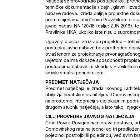
Natječaj se provodi kao postupak koji preth
tehničke dokumentacije (idejni, glavni i izv
nabave radova. Izrada daljnje projektne dok
prema cijenama utvrđenim Pravilnikom o sta
javnoj nabavi NN 120/16 (dalje: ZJN 2016), t
Pravilnika HKA, ukoliko iste nisu u suprotnos
Ugovor/i o usluzi za izradu projektno – teh
postupka javne nabave bez prethodne objave
ovlaštenom za projektiranje prvonagrađenog 
uvjetom da ima dokaze sposobnosti propisan
postupcima nabave i u skladu s Pravilnikom
smislu smatra ponuditeljem.
PREDMET NATJEČAJA
Predmet natječaja je izrada likovnog i arhi
obilježja hrvatskim braniteljima Domovinsko
na prostornoj integraciji s cjelokupnim podru
drugom stupnju natječaja, a isto tako i njeg
CILJ PROVEDBE JAVNOG NATJEČAJA
Grad Rovinj-Rovigno namjerava postaviti, odn
Domovinskog rata na jednoj od tri predložen
pojedinoj postrojbi ili pojedincu, već svim b