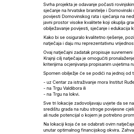
Svrha projekta je odavanje počasti rovinjskim
sjećanje na hrvatske branitelje i Domovinski
povijesti Domovinskog rata i sjećanja na neda
javni prostor visoke kvalitete koji okuplja gr
obilježavanje povijesti, sjećanje i edukacija
Kako bi se osiguralo kvalitetno rješenje, poz
natječaja i daju mu reprezentativnu vrijednos
Ovaj natječajni zadatak propisuje suvremeni 
Krajnji cilj natječaja je omogućiti pronalaženj
kriterijima ocjenjivanja propisanim uvjetima n
Spomen obilježje će se podići na jednoj od t
- uz Centar za istraživanje mora Institut Ruđ
- na Trgu Valdibora ili
- na Trgu na lokvi.
Sve tri lokacije zadovoljavaju uvjete da se n
središtu grada na rubu stroge povijesne cjeli
ali nude potencijal o kojem je potrebno promis
Na lokaciji koja će se odabrati ovim natječaje
unutar optimalnog financijskog okvira. Zahvat 