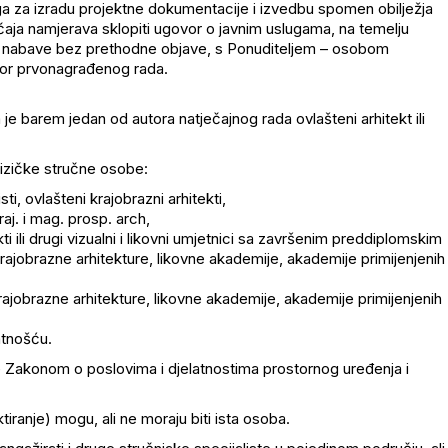
a za izradu projektne dokumentacije i izvedbu spomen obilježja
ečaja namjerava sklopiti ugovor o javnim uslugama, na temelju
nabave bez prethodne objave, s Ponuditeljem – osobom
tor prvonagrađenog rada.
je barem jedan od autora natječajnog rada ovlašteni arhitekt ili
fizičke stručne osobe:
sti, ovlašteni krajobrazni arhitekti,
 kraj. i mag. prosp. arch,
tekti ili drugi vizualni i likovni umjetnici sa završenim preddiplomskim
 krajobrazne arhitekture, likovne akademije, akademije primijenjenih
 krajobrazne arhitekture, likovne akademije, akademije primijenjenih
atnošću.
 je Zakonom o poslovima i djelatnostima prostornog uređenja i
tiranje) mogu, ali ne moraju biti ista osoba.