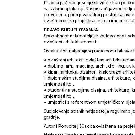
Prvonagrađeno rješenje služit će kao podlog
na izabranoj lokaciji. Raspisivač javnog natj
provedenog pregovaračkog postupka javne 
ovlaštenom za projektiranje koju imenuje au
PRAVO SUDJELOVANJA
Sposobnost natjecatelja je zadovoljena kada 
ovlašteni arhitekt urbanist.
Ostali autori natječajnog rada mogu biti sve 
• ovlašteni arhitekti, ovlašteni arhitekti urbani
• dipl. ing. arh., mag. ing. arch., dipl. ing. ur.
• kipari, arhitekti, dizajneri, krajobrazni arhi
ili diplomskim studijima dizajna, arhitekture,
umjetnosti itd.,
• studenti na studijima dizajna, arhitekture,
umjetnosti itd.,
• umjetnici s referentnom umjetničkom djel
Sudjelovanje stranih natjecatelja regulirano
gradnje.
Autor i Ponuditelj (Osoba ovlaštena za projek