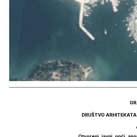
GR
DRUŠTVO ARHITEKATA I
Otvoreni, javni, opći, ano