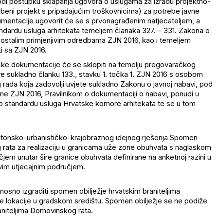
odi postupku sklapanja ugovora o uslugama za izradu projektno-
edbeni projekt s pripadajućim troškovnicima) za potrebe javne
umentacije ugovorit će se s prvonagrađenim natjecateljem, a
ndardu usluga arhitekata temeljem članaka 327. – 331. Zakona o
e ostalim primjenjivim odredbama ZJN 2016, kao i temeljem
ti sa ZJN 2016.
ničke dokumentacije će se sklopiti na temelju pregovaračkog
 sukladno članku 133., stavku 1. točka 1. ZJN 2016 s osobom
rada koja zadovolji uvjete sukladno Zakonu o javnoj nabavi, pod
e ZJN 2016, Pravilnikom o dokumentaciji o nabavi, ponudi u
 o standardu usluga Hrvatske komore arhitekata te se u tom
tektonsko-urbanističko-krajobraznog idejnog rješenja Spomen
g rata za realizaciju u granicama uže zone obuhvata s naglaskom
čjem unutar šire granice obuhvata definirane na anketnoj razini u
ovim utjecajnim područjem.
osno izgraditi spomen obilježje hrvatskim braniteljima
e lokacije u gradskom središtu. Spomen obilježje se ne podiže
raniteljima Domovinskog rata.