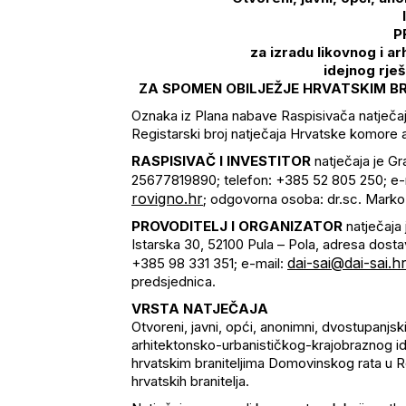
P
za izradu likovnog i a
idejnog rje
ZA SPOMEN OBILJEŽJE HRVATSKIM B
Oznaka iz Plana nabave Raspisivača natječaj
Registarski broj natječaja Hrvatske komore 
RASPISIVAČ I INVESTITOR
natječaja je Gr
25677819890; telefon: +385 52 805 250; e-
rovigno.hr
; odgovorna osoba: dr.sc. Marko 
PROVODITELJ I ORGANIZATOR
natječaja 
Istarska 30, 52100 Pula – Pola, adresa dosta
dai-sai@dai-sai.h
+385 98 331 351; e-mail:
predsjednica.
VRSTA NATJEČAJA
Otvoreni, javni, opći, anonimni, dvostupanjski,
arhitektonsko-urbanističkog-krajobraznog id
hrvatskim braniteljima Domovinskog rata u R
hrvatskih branitelja.