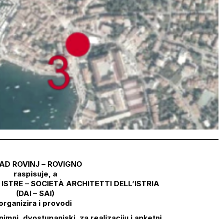
AD ROVINJ – ROVIGNO
raspisuje, a
STRE – SOCIETÀ ARCHITETTI DELL’ISTRIA
(DAI – SAI)
organizira i provodi
nimni, dvostupanjski, za realizaciju i anketni,