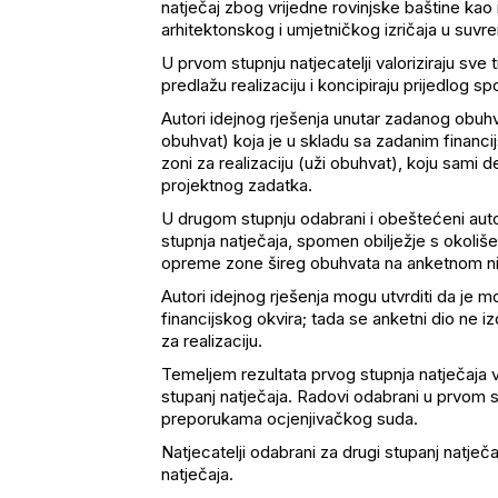
natječaj zbog vrijedne rovinjske baštine kao 
arhitektonskog i umjetničkog izričaja u suvre
U prvom stupnju natjecatelji valoriziraju sve 
predlažu realizaciju i koncipiraju prijedlog s
Autori idejnog rješenja unutar zadanog obuhva
obuhvat) koja je u skladu sa zadanim financi
zoni za realizaciju (uži obuhvat), koju sami 
projektnog zadatka.
U drugom stupnju odabrani i obeštećeni autori
stupnja natječaja, spomen obilježje s okoliše
opreme zone šireg obuhvata na anketnom n
Autori idejnog rješenja mogu utvrditi da je 
financijskog okvira; tada se anketni dio ne 
za realizaciju.
Temeljem rezultata prvog stupnja natječaja v
stupanj natječaja. Radovi odabrani u prvom 
preporukama ocjenjivačkog suda.
Natjecatelji odabrani za drugi stupanj natječ
natječaja.