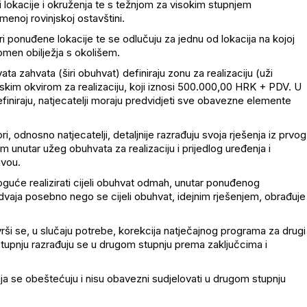
i lokacije i okruženja te s težnjom za visokim stupnjem
menoj rovinjskoj ostavštini.
tri ponuđene lokacije te se odlučuju za jednu od lokacija na kojoj
pomen obilježja s okolišem.
ta zahvata (širi obuhvat) definiraju zonu za realizaciju (uži
jskim okvirom za realizaciju, koji iznosi 500.000,00 HRK + PDV. U
definiraju, natjecatelji moraju predvidjeti sve obavezne elemente
, odnosno natjecatelji, detaljnije razrađuju svoja rješenja iz prvog
m unutar užeg obuhvata za realizaciju i prijedlog uređenja i
ivou.
moguće realizirati cijeli obuhvat odmah, unutar ponuđenog
izdvaja posebno nego se cijeli obuhvat, idejnim rješenjem, obrađuje
rši se, u slučaju potrebe, korekcija natječajnog programa za drugi
stupnju razrađuju se u drugom stupnju prema zaključcima i
aja se obeštećuju i nisu obavezni sudjelovati u drugom stupnju