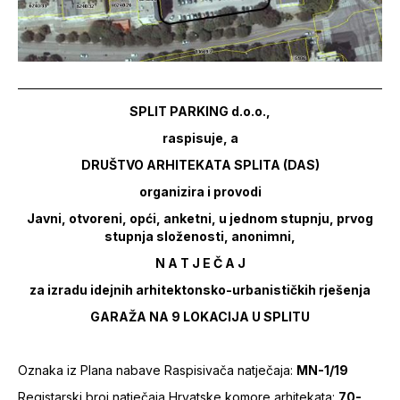
SPLIT PARKING d.o.o.,
raspisuje, a
DRUŠTVO ARHITEKATA SPLITA (DAS)
organizira i provodi
Javni, otvoreni, opći, anketni, u jednom stupnju, prvog
stupnja složenosti, anonimni,
N A T J E Č A J
za izradu idejnih arhitektonsko-urbanističkih rješenja
GARAŽA NA 9 LOKACIJA U SPLITU
Oznaka iz Plana nabave Raspisivača natječaja:
MN-1/19
Registarski broj natječaja Hrvatske komore arhitekata:
70-