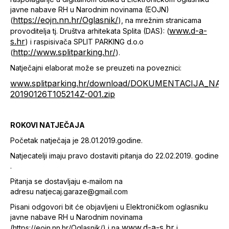
javne nabave RH u Narodnim novinama (EOJN)
https://eojn.nn.hr/Oglasnik/
(
), na mrežnim stranicama
www.d-a-
provoditelja tj. Društva arhitekata Splita (DAS): (
s.hr
) i raspisivača SPLIT PARKING d.o.o
http://www.splitparking.hr/
(
).
Natječajni elaborat može se preuzeti na poveznici:
www.splitparking.hr/download/DOKUMENTACIJA_N
20190126T105214Z-001.zip
ROKOVI NATJEČAJA
Početak natječaja je 28.01.2019.godine.
Natjecatelji imaju pravo dostaviti pitanja do 22.02.2019. godine
.
Pitanja se dostavljaju e‐mailom na
adresu natjecaj.garaze@gmail.com
Pisani odgovori bit će objavljeni u Elektroničkom oglasniku
javne nabave RH u Narodnim novinama
www.d-a-s.hr
(https://eojn.nn.hr/Oglasnik/) i na
i