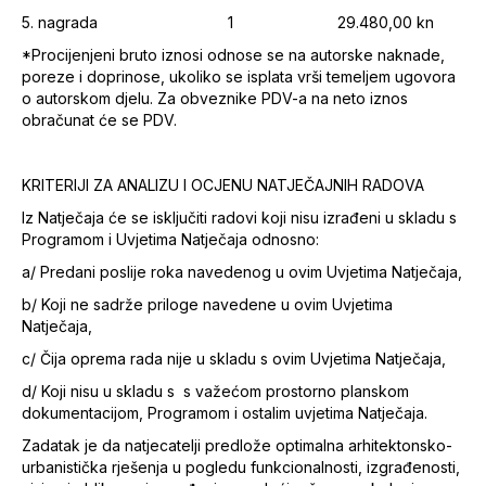
5. nagrada 1 29.480,00 kn
*Procijenjeni bruto iznosi odnose se na autorske naknade,
poreze i doprinose, ukoliko se isplata vrši temeljem ugovora
o autorskom djelu. Za obveznike PDV-a na neto iznos
obračunat će se PDV.
KRITERIJI ZA ANALIZU I OCJENU NATJEČAJNIH RADOVA
Iz Natječaja će se isključiti radovi koji nisu izrađeni u skladu s
Programom i Uvjetima Natječaja odnosno:
a/ Predani poslije roka navedenog u ovim Uvjetima Natječaja,
b/ Koji ne sadrže priloge navedene u ovim Uvjetima
Natječaja,
c/ Čija oprema rada nije u skladu s ovim Uvjetima Natječaja,
d/ Koji nisu u skladu s s važećom prostorno planskom
dokumentacijom, Programom i ostalim uvjetima Natječaja.
Zadatak je da natjecatelji predlože optimalna arhitektonsko-
urbanistička rješenja u pogledu funkcionalnosti, izgrađenosti,