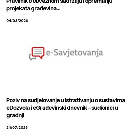
Pravilnik o obveznom sadržaju i opremanju
projekata građevina...
04/08/2026
Poziv na sudjelovanje u istraživanju o sustavima
eDozvola i eGrađevinski dnevnik – sudionici u
gradnji
24/07/2026