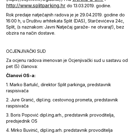
http://www.splitparking.hr
do 13.03.2019. godine.
Rok predaje natječajnih radova je je 29.04.2019. godine do
16:00 h, u Društvu arhitekata Split (DAS), Starčevićeva 24c,
Split, (s naznakom: Javni Natječaj garaže- ne otvaraj!), bez
obzira na način dostave.
OCJENJIVAČKI SUD
Za ocjenu radova imenovan je Ocjenjivački sud u sastavu od
pet (5) članova:
Članovi OS-a:
1. Marko Bartulić, direktor Split parkinga, predstavnik
raspisivača
2. Jure Granić, dipl.ing. cestovnog prometa, predstavnik
raspisivača
3. Boris Popović dipl.ing.arh., predstavnik provoditelja,
predsjednik OS
4. Mirko Buvinić, dipl.ing.arh. predstavnik provoditelja