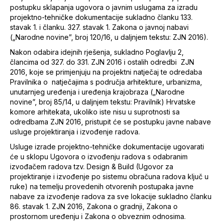
postupku sklapanja ugovora o javnim uslugama za izradu
projektno-tehničke dokumentacije sukladno članku 133.
stavak 1. i članku. 327. stavak 1. Zakona o javnoj nabavi
(„Narodne novine”, broj 120/16, u daljnjem tekstu: ZJN 2016).
Nakon odabira idejnih rješenja, sukladno Poglavlju 2,
člancima od 327. do 331. ZJN 2016 i ostalih odredbi ZJN
2016, koje se primjenjuju na projektni natječaj te odredaba
Pravilnika o natječajima s područja arhitekture, urbanizma,
unutarnjeg uređenja i uređenja krajobraza („Narodne
novine”, broj 85/14, u daljnjem tekstu: Pravilnik) Hrvatske
komore arhitekata, ukoliko iste nisu u suprotnosti sa
odredbama ZJN 2016, pristupit će se postupku javne nabave
usluge projektiranja i izvođenje radova.
Usluge izrade projektno-tehničke dokumentacije ugovarati
će u sklopu Ugovora o izvođenju radova s odabranim
izvođačem radova tzv. Design & Build (Ugovor za
projektiranje i izvođenje po sistemu obračuna radova ključ u
ruke) na temelju provedenih otvorenih postupaka javne
nabave za izvođenje radova za sve lokacije sukladno članku
86. stavak 1. ZJN 2016, Zakona o gradnji, Zakona o
prostornom uređenju i Zakona o obveznim odnosima.