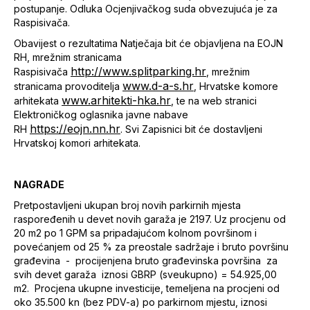
postupanje. Odluka Ocjenjivačkog suda obvezujuća je za
Raspisivača.
Obavijest o rezultatima Natječaja bit će objavljena na EOJN
RH, mrežnim stranicama
http://www.splitparking.hr
Raspisivača
, mrežnim
www.d-a-s.hr
stranicama provoditelja
, Hrvatske komore
www.arhitekti-hka.hr
arhitekata
, te na web stranici
Elektroničkog oglasnika javne nabave
https://eojn.nn.hr
RH
. Svi Zapisnici bit će dostavljeni
Hrvatskoj komori arhitekata.
NAGRADE
Pretpostavljeni ukupan broj novih parkirnih mjesta
raspoređenih u devet novih garaža je 2197. Uz procjenu od
20 m2 po 1 GPM sa pripadajućom kolnom površinom i
povećanjem od 25 % za preostale sadržaje i bruto površinu
građevina - procijenjena bruto građevinska površina za
svih devet garaža iznosi GBRP (sveukupno) = 54.925,00
m2. Procjena ukupne investicije, temeljena na procjeni od
oko 35.500 kn (bez PDV-a) po parkirnom mjestu, iznosi