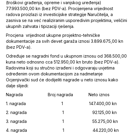
(troškovi građenja, opreme i vanjskog uređenja)
77.993.500,00 kn (bez PDV-a). Procijenjena vrijednost
radova proizlazi iz investicijske strategije Naručitelja, a
zasniva se na već realiziranim usporedivim projektima, veličini
ukupnih zahvata i tipizaciji rješenja.
Procjena vrijednost ukupne projektno-tehničke
dokumentacije za svih devet garaža iznosi 3.899.675,00 kn
(bez PDV-a).
Određuje se nagradni fond u ukupnom iznosu od 368.500,00
kuna neto odnosno cca 512.950,00 kn bruto (bez PDV-a).
Radovima koji su stručno izrađeni i odgovaraju uvjetima
određenim ovom dokumentacijom za nadmetanje
Ocjenjivački sud će dodijeliti nagrade u neto iznosu kako
dalje slijedi:
Nagrada Broj nagrada Neto iznos
1. nagrada 1 147.400,00 kn
2. nagrada 1 92.125,00 kn
3. nagrada 1 55.275,00 kn
4. nagrada 1 44.220,00 kn