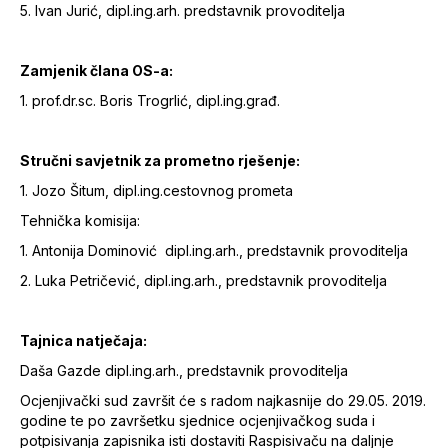
5. Ivan Jurić, dipl.ing.arh. predstavnik provoditelja
Zamjenik člana OS-a:
1. prof.dr.sc. Boris Trogrlić, dipl.ing.građ.
Stručni savjetnik za prometno rješenje:
1. Jozo Šitum, dipl.ing.cestovnog prometa
Tehnička komisija:
1. Antonija Dominović dipl.ing.arh., predstavnik provoditelja
2. Luka Petričević, dipl.ing.arh., predstavnik provoditelja
Tajnica natječaja:
Daša Gazde dipl.ing.arh., predstavnik provoditelja
Ocjenjivački sud završit će s radom najkasnije do 29.05. 2019.
godine te po završetku sjednice ocjenjivačkog suda i
potpisivanja zapisnika isti dostaviti Raspisivaču na daljnje