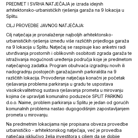
PREDMET I SVRHA NATJEČAJA je izrada idejnih
arhitektonsko-urbanističkih rješenja garaža na 9 lokacija u
Splitu.
CILJ PROVEDBE JAVNOG NATJEČAJA:
Cilj natječaja je pronalaženje najboljih arhitektonsko-
urbanističkih rješenja između više različitih prijedloga garaža
na 9 lokacija u Splitu. Natječaj se raspisuje kao anketni radi
utvrđivanja prostornih i oblikovnih osobitosti zgrada garaža te
istraživanja mogućnosti uređenja područja koje je predmetom
natječajnog zadatka. Program obuhvaća izgradnju novih ili
nadogradnju postojećih garaža/javnih parkirališta na 9
različitih lokacija. Provođenje natječaja konačni je početak
rješavanja problema parkiranja u gradu te uspostava
visokokvalitetnog sustava rješavanja prometa u mirovanju
kojima će upravljati komunalno poduzeće SPLIT PARKING
d.o.o. Naime, problem parkiranja u Splitu je jedan od gorućih
komunalnih problema nastao dugogodišnjim zapostavljanjem
prometa u mirovanju.
Na predmetnim lokacijama nije propisana obveza provedbe
urbanističko - arhitektonskog natječaja, već je provedba
natječaja isključivo želja investitora s ciljem da se dobije