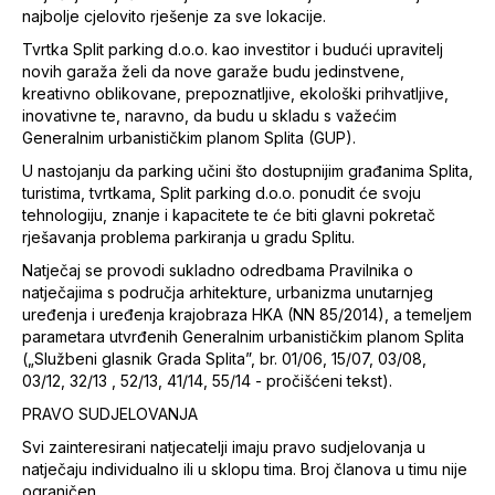
najbolje cjelovito rješenje za sve lokacije.
Tvrtka Split parking d.o.o. kao investitor i budući upravitelj
novih garaža želi da nove garaže budu jedinstvene,
kreativno oblikovane, prepoznatljive, ekološki prihvatljive,
inovativne te, naravno, da budu u skladu s važećim
Generalnim urbanističkim planom Splita (GUP).
U nastojanju da parking učini što dostupnijim građanima Splita,
turistima, tvrtkama, Split parking d.o.o. ponudit će svoju
tehnologiju, znanje i kapacitete te će biti glavni pokretač
rješavanja problema parkiranja u gradu Splitu.
Natječaj se provodi sukladno odredbama Pravilnika o
natječajima s područja arhitekture, urbanizma unutarnjeg
uređenja i uređenja krajobraza HKA (NN 85/2014), a temeljem
parametara utvrđenih Generalnim urbanističkim planom Splita
(„Službeni glasnik Grada Splita”, br. 01/06, 15/07, 03/08,
03/12, 32/13 , 52/13, 41/14, 55/14 - pročišćeni tekst).
PRAVO SUDJELOVANJA
Svi zainteresirani natjecatelji imaju pravo sudjelovanja u
natječaju individualno ili u sklopu tima. Broj članova u timu nije
ograničen.