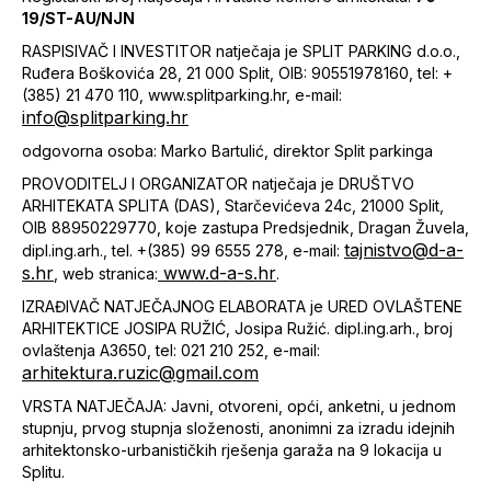
19/ST-AU/NJN
RASPISIVAČ I INVESTITOR natječaja je SPLIT PARKING d.o.o.,
Ruđera Boškovića 28, 21 000 Split, OIB: 90551978160, tel: +
(385) 21 470 110, www.splitparking.hr, e-mail:
info@splitparking.hr
odgovorna osoba: Marko Bartulić, direktor Split parkinga
PROVODITELJ I ORGANIZATOR natječaja je DRUŠTVO
ARHITEKATA SPLITA (DAS), Starčevićeva 24c, 21000 Split,
OIB 88950229770, koje zastupa Predsjednik, Dragan Žuvela,
tajnistvo@d-a-
dipl.ing.arh., tel. +(385) 99 6555 278, e-mail:
s.hr
www.d-a-s.hr
, web stranica:
.
IZRAĐIVAČ NATJEČAJNOG ELABORATA je URED OVLAŠTENE
ARHITEKTICE JOSIPA RUŽIĆ, Josipa Ružić. dipl.ing.arh., broj
ovlaštenja A3650, tel: 021 210 252, e-mail:
arhitektura.ruzic@gmail.com
VRSTA NATJEČAJA: Javni, otvoreni, opći, anketni, u jednom
stupnju, prvog stupnja složenosti, anonimni za izradu idejnih
arhitektonsko-urbanističkih rješenja garaža na 9 lokacija u
Splitu.