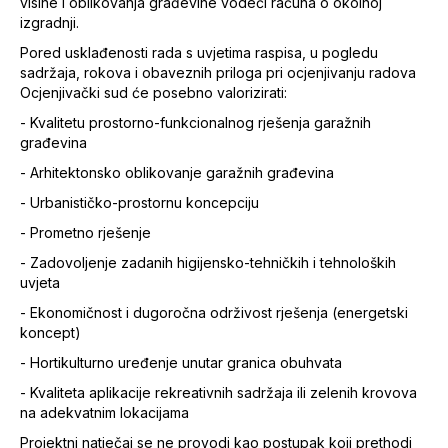
visine i oblikovanja građevine vodeći računa o okolnoj
izgradnji.
Pored usklađenosti rada s uvjetima raspisa, u pogledu
sadržaja, rokova i obaveznih priloga pri ocjenjivanju radova
Ocjenjivački sud će posebno valorizirati:
- Kvalitetu prostorno-funkcionalnog rješenja garažnih
građevina
- Arhitektonsko oblikovanje garažnih građevina
- Urbanističko-prostornu koncepciju
- Prometno rješenje
- Zadovoljenje zadanih higijensko-tehničkih i tehnoloških
uvjeta
- Ekonomičnost i dugoročna održivost rješenja (energetski
koncept)
- Hortikulturno uređenje unutar granica obuhvata
- Kvaliteta aplikacije rekreativnih sadržaja ili zelenih krovova
na adekvatnim lokacijama
Projektni natječaj se ne provodi kao postupak koji prethodi