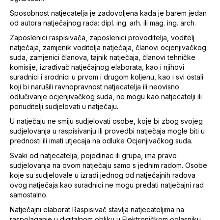
Sposobnost natjecatelja je zadovoljena kada je barem jedan
od autora natječajnog rada: dipl. ing. arh. ili mag. ing. arch.
Zaposlenici raspisivača, zaposlenici provoditelja, voditelj
natječaja, zamjenik voditelja natječaja, članovi ocjenjivačkog
suda, zamjenici članova, tajnik natječaja, članovi tehničke
komisije, izrađivač natječajnog elaborata, kao i njihovi
suradnici i srodnici u prvom i drugom koljenu, kao i svi ostali
koji bi narušili ravnopravnost natjecatelja ili neovisno
odlučivanje ocjenjivačkog suda, ne mogu kao natjecatelji ili
ponuditelji sudjelovati u natječaju.
U natječaju ne smiju sudjelovati osobe, koje bi zbog svojeg
sudjelovanja u raspisivanju ili provedbi natječaja mogle biti u
prednosti ili imati utjecaja na odluke Ocjenjivačkog suda.
Svaki od natjecatelja, pojedinac ili grupa, ima pravo
sudjelovanja na ovom natječaju samo s jednim radom. Osobe
koje su sudjelovale u izradi jednog od natječajnih radova
ovog natječaja kao suradnici ne mogu predati natječajni rad
samostalno.
Natječajni elaborat Raspisivač stavlja natjecateljima na
raspolaganje u digitalnom obliku u Elektroničkom oglasniku